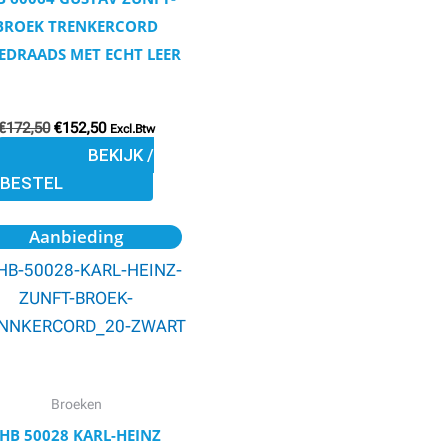
gekozen
BROEK TRENKERCORD
worden
EDRAADS MET ECHT LEER
op
de
€
172,50
€
152,50
productpagina
Excl.Btw
BEKIJK /
BESTEL
Oorspronkelijke
Huidige
Dit
Aanbieding
prijs
prijs
product
was:
is:
€100,59.
€90,53.
heeft
meerdere
variaties.
Deze
optie
Broeken
kan
HB 50028 KARL-HEINZ