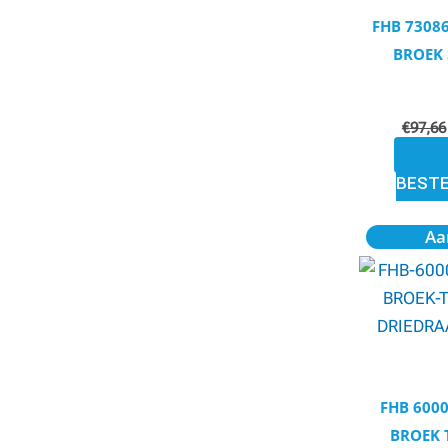
FHB 7308
BROEK 
€
97,66
BEST
Aa
FHB 6000
BROEK