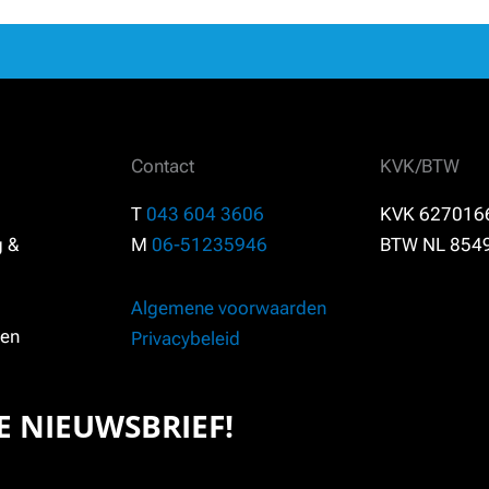
Contact
KVK/BTW
T
043 604 3606
KVK 627016
g &
M
06-51235946
BTW NL 854
Algemene voorwaarden
en
Privacybeleid
ZE NIEUWSBRIEF!