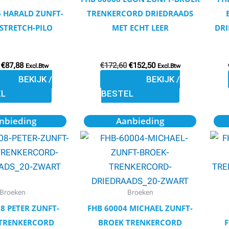
gekozen
gekozen
6 HARALD ZUNFT-
TRENKERCORD DRIEDRAADS
worden
worden
STRETCH-PILO
MET ECHT LEER
DRI
op
op
de
de
€
87,88
€
172,60
€
152,50
productpagina
productpagina
Excl.Btw
Excl.Btw
BEKIJK /
BEKIJK /
EL
BESTEL
Oorspronkelijke
Huidige
Oorspronkelijke
Huidige
Dit
Dit
nbieding
Aanbieding
prijs
prijs
prijs
prijs
product
product
was:
is:
was:
is:
€103,73.
€93,34.
€97,24.
€87,51.
heeft
heeft
meerdere
meerdere
variaties.
variaties.
Deze
Deze
Broeken
Broeken
optie
optie
8 PETER ZUNFT-
FHB 60004 MICHAEL ZUNFT-
kan
kan
 TRENKERCORD
BROEK TRENKERCORD
F