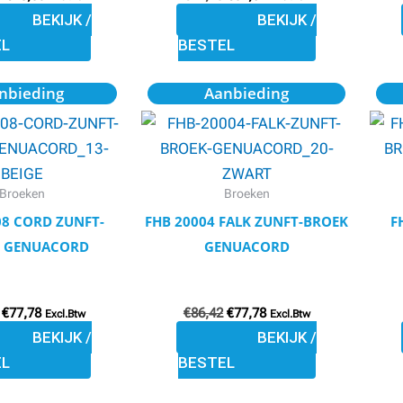
BEKIJK /
BEKIJK /
op
op
EL
BESTEL
de
de
productpagina
productpagina
Oorspronkelijke
Huidige
Oorspronkelijke
Huidige
Dit
Dit
nbieding
Aanbieding
prijs
prijs
prijs
prijs
product
product
was:
is:
was:
is:
€86,42.
€77,78.
€86,42.
€77,78.
heeft
heeft
meerdere
meerdere
variaties.
variaties.
Broeken
Broeken
Deze
Deze
08 CORD ZUNFT-
FHB 20004 FALK ZUNFT-BROEK
F
optie
optie
 GENUACORD
GENUACORD
kan
kan
gekozen
gekozen
€
77,78
€
86,42
€
77,78
worden
worden
Excl.Btw
Excl.Btw
BEKIJK /
BEKIJK /
op
op
EL
BESTEL
de
de
productpagina
productpagina