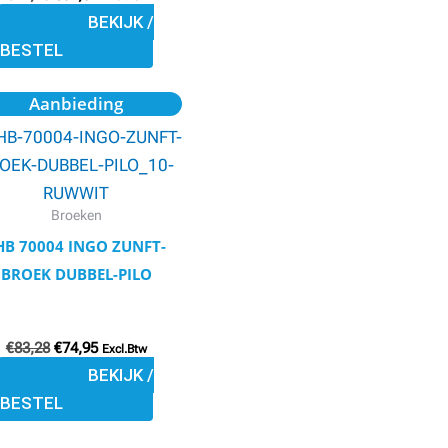
BEKIJK /
op
BESTEL
de
productpagina
Oorspronkelijke
Huidige
Dit
Aanbieding
prijs
prijs
product
was:
is:
€83,28.
€74,95.
heeft
meerdere
variaties.
Broeken
Deze
HB 70004 INGO ZUNFT-
optie
BROEK DUBBEL-PILO
kan
gekozen
€
83,28
€
74,95
worden
Excl.Btw
BEKIJK /
op
BESTEL
de
productpagina