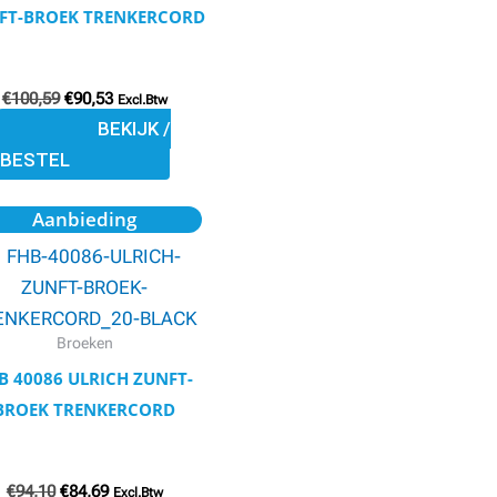
gekozen
FT-BROEK TRENKERCORD
worden
op
€
100,59
€
90,53
de
Excl.Btw
BEKIJK /
productpagina
BESTEL
Oorspronkelijke
Huidige
Dit
Aanbieding
prijs
prijs
product
was:
is:
€94,10.
€84,69.
heeft
meerdere
variaties.
Broeken
Deze
B 40086 ULRICH ZUNFT-
optie
BROEK TRENKERCORD
kan
gekozen
€
94,10
€
84,69
worden
Excl.Btw