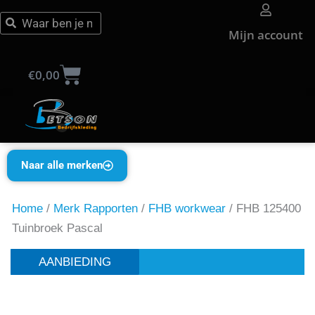
Ga
Zoeken
Zoeken
naar
Mijn account
de
Winkelwagen
inhoud
€
0,00
Naar alle merken
Home
/
Merk Rapporten
/
FHB workwear
/ FHB 125400
Tuinbroek Pascal
AANBIEDING