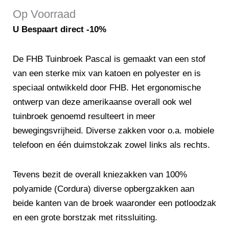
was:
is:
Op Voorraad
€90,50.
€78,95.
U Bespaart direct -10%
De FHB Tuinbroek Pascal is gemaakt van een stof
van een sterke mix van katoen en polyester en is
speciaal ontwikkeld door FHB. Het ergonomische
ontwerp van deze amerikaanse overall ook wel
tuinbroek genoemd resulteert in meer
bewegingsvrijheid. Diverse zakken voor o.a. mobiele
telefoon en één duimstokzak zowel links als rechts.
Tevens bezit de overall kniezakken van 100%
polyamide (Cordura) diverse opbergzakken aan
beide kanten van de broek waaronder een potloodzak
en een grote borstzak met ritssluiting.