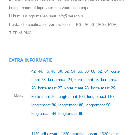
bedrijfsnaam of logo voor een voordelige prijs.
U kunt uw logo mailen naar info@betson.nl.
Bestandsspecificaties van uw logo : EPS, JPEG (JPG), PDF,
TIFF of PNG.
EXTRA INFORMATIE
42
,
44
,
46
,
48
,
50
,
52
,
54
,
56
,
58
,
60
,
62
,
64
,
korte
maat 23
,
korte maat 24
,
korte maat 25
,
korte maat
26
,
korte maat 27
,
korte maat 28
,
korte maat 29
,
Maat
korte maat 30
,
lengtemaat 106
,
lengtemaat 110
,
lengtemaat 86
,
lengtemaat 88
,
lengtemaat 90
,
lengtemaat 94
,
lengtemaat 98
1120 grijs-zwart
,
1220 antraciet -zwart
,
1320 beige-