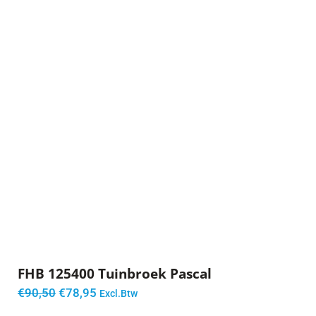
FHB 125400 Tuinbroek Pascal
Oorspronkelijke
Huidige
€
90,50
€
78,95
Excl.Btw
prijs
prijs