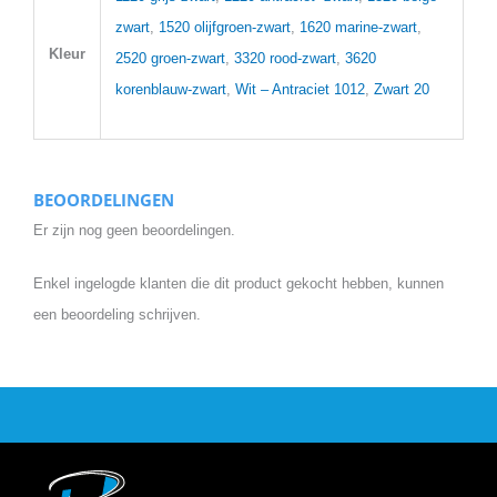
zwart
,
1520 olijfgroen-zwart
,
1620 marine-zwart
,
Kleur
2520 groen-zwart
,
3320 rood-zwart
,
3620
korenblauw-zwart
,
Wit – Antraciet 1012
,
Zwart 20
BEOORDELINGEN
Er zijn nog geen beoordelingen.
Enkel ingelogde klanten die dit product gekocht hebben, kunnen
een beoordeling schrijven.