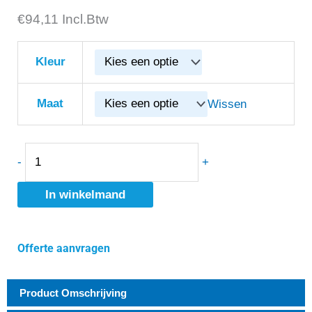
€
FHB
94,11
Incl.Btw
20008
CORD
Kleur
Zunft-
Broek
Maat
Wissen
Genuacord
aantal
-
+
In winkelmand
Offerte aanvragen
Product Omschrijving