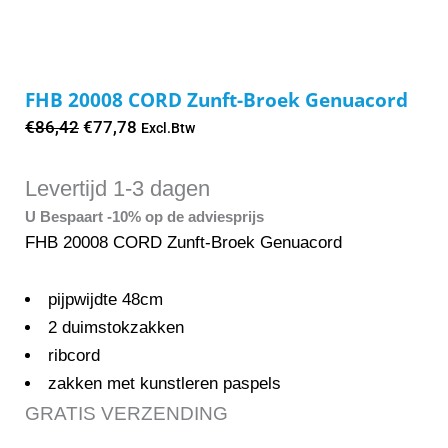
FHB 20008 CORD Zunft-Broek Genuacord
Oorspronkelijke
Huidige
€
86,42
€
77,78
Excl.Btw
prijs
prijs
was:
is:
Levertijd 1-3 dagen
€86,42.
€77,78.
U Bespaart -10% op de adviesprijs
FHB 20008 CORD Zunft-Broek Genuacord
pijpwijdte 48cm
2 duimstokzakken
ribcord
zakken met kunstleren paspels
GRATIS VERZENDING