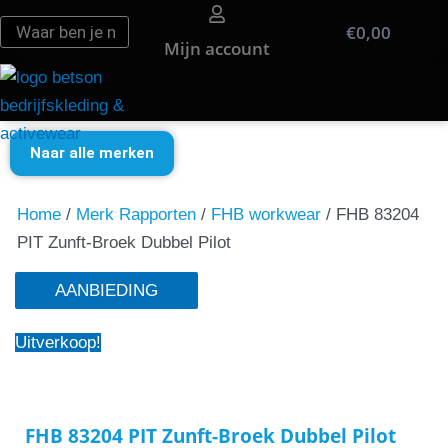
Ga
Zoeken
Zoeken
€
0,00
Win
naar
Mijn account
de
inhoud
Naar alle merken
Home
/
Merk Rapporten
/
FHB workwear
/ FHB 83204
PIT Zunft-Broek Dubbel Pilot
AANBIEDING
Uitverkoop!
FHB 83204 PIT Zunft-Broek Dubbel Pilot