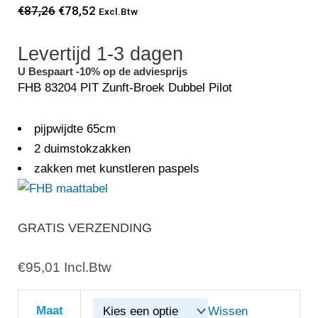
Oorspronkelijke
Huidige
€
87,26
€
78,52
Excl.Btw
prijs
prijs
Levertijd 1-3 dagen
was:
is:
€87,26.
€78,52.
U Bespaart -10% op de adviesprijs
FHB 83204 PIT Zunft-Broek Dubbel Pilot
pijpwijdte 65cm
2 duimstokzakken
zakken met kunstleren paspels
GRATIS VERZENDING
€
FHB
95,01
Incl.Btw
83204
PIT
Maat
Wissen