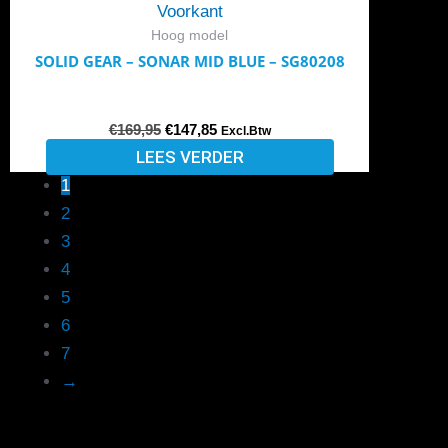
Hoog model
SOLID GEAR – SONAR MID BLUE – SG80208
€
169,95
€
147,85
Excl.Btw
LEES VERDER
1
2
3
4
5
6
7
→