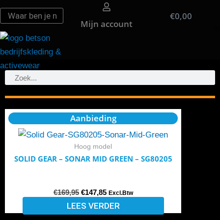
Ga
Zoeken
Zoeken
€
0,00
Win
naar
Mijn account
de
inhoud
Zoeken
Zoeken
Oorspronkelijke
Huidige
Aanbieding
prijs
prijs
was:
is:
€169,95.
€147,85.
Hoog model
SOLID GEAR – SONAR MID GREEN – SG80205
€
169,95
€
147,85
Excl.Btw
LEES VERDER