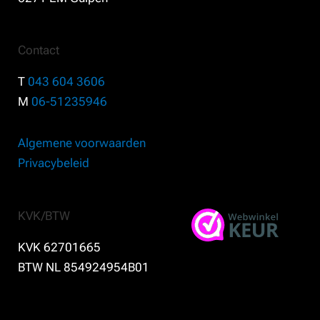
Contact
T
043 604 3606
M
06-51235946
Algemene voorwaarden
Privacybeleid
KVK/BTW
KVK 62701665
BTW NL 854924954B01