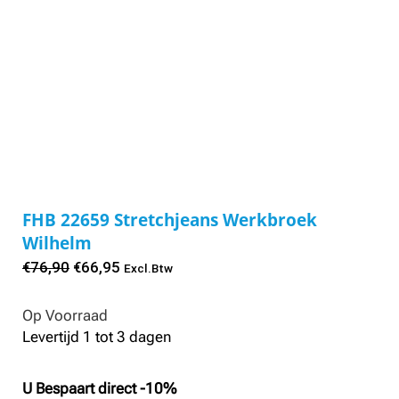
FHB 22659 Stretchjeans Werkbroek
Wilhelm
Oorspronkelijke
Huidige
€
76,90
€
66,95
Excl.Btw
prijs
prijs
Op Voorraad
was:
is:
Levertijd 1 tot 3 dagen
€76,90.
€66,95.
U Bespaart direct -10%