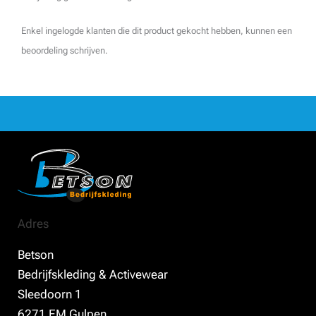
Enkel ingelogde klanten die dit product gekocht hebben, kunnen een
beoordeling schrijven.
Adres
Betson
Bedrijfskleding & Activewear
Sleedoorn 1
6271 EM Gulpen