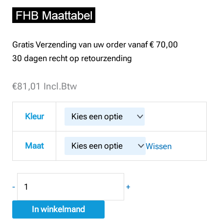
Gratis Verzending van uw order vanaf € 70,00
30 dagen recht op retourzending
€
FHB
81,01
Incl.Btw
22659
Stretchjeans
Kleur
Werkbroek
Wilhelm
Maat
Wissen
aantal
-
+
In winkelmand