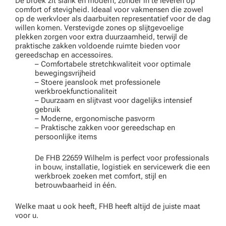
De broek zit slank en modern, zonder in te leveren op
comfort of stevigheid. Ideaal voor vakmensen die zowel
op de werkvloer als daarbuiten representatief voor de dag
willen komen. Verstevigde zones op slijtgevoelige
plekken zorgen voor extra duurzaamheid, terwijl de
praktische zakken voldoende ruimte bieden voor
gereedschap en accessoires.
– Comfortabele stretchkwaliteit voor optimale
bewegingsvrijheid
– Stoere jeanslook met professionele
werkbroekfunctionaliteit
– Duurzaam en slijtvast voor dagelijks intensief
gebruik
– Moderne, ergonomische pasvorm
– Praktische zakken voor gereedschap en
persoonlijke items
De FHB 22659 Wilhelm is perfect voor professionals
in bouw, installatie, logistiek en servicewerk die een
werkbroek zoeken met comfort, stijl en
betrouwbaarheid in één.
Welke maat u ook heeft, FHB heeft altijd de juiste maat
voor u.