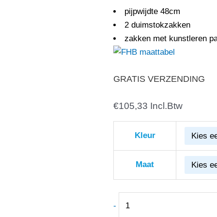
pijpwijdte 48cm
2 duimstokzakken
zakken met kunstleren p
GRATIS VERZENDING
€
FHB
105,33
Incl.Btw
80008
CHRISTIAN
Kleur
Zunft-
Broek
Maat
Atlasweefsel
aantal
-