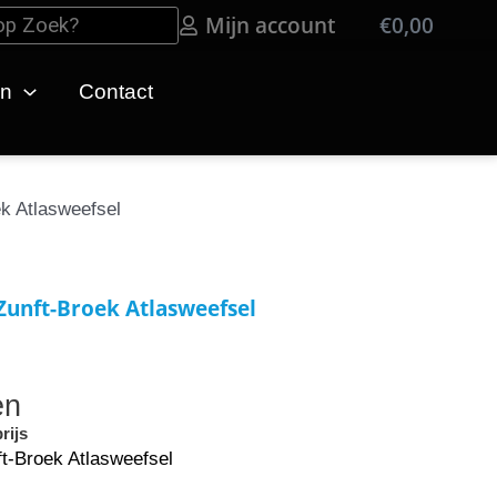
Mijn account
€
0,00
Win
en
Contact
k Atlasweefsel
unft-Broek Atlasweefsel
en
rijs
-Broek Atlasweefsel