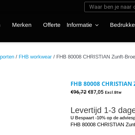
Zoeken
Zoeken
n
Merken
Offerte
Informatie
Bedrukk
porten
/
FHB workwear
/ FHB 80008 CHRISTIAN Zunft-Broe
FHB 80008 CHRISTIAN Z
Oorspronkelijke
Huidige
€
96,72
€
87,05
Excl.Btw
prijs
prijs
Levertijd 1-3 dag
was:
is:
€96,72.
€87,05.
U Bespaart -10% op de adviesp
FHB 80008 CHRISTIAN Zunft