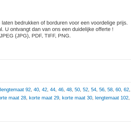
 laten bedrukken of borduren voor een voordelige prijs.
. U ontvangt dan van ons een duidelijke offerte !
, JPEG (JPG), PDF, TIFF, PNG.
lengtemaat 92
,
40
,
42
,
44
,
46
,
48
,
50
,
52
,
54
,
56
,
58
,
60
,
62
orte maat 28
,
korte maat 29
,
korte maat 30
,
lengtemaat 102