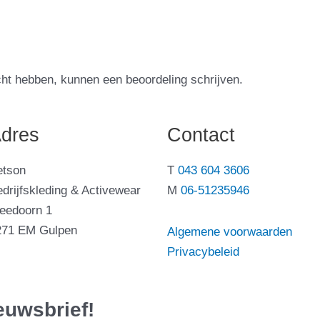
cht hebben, kunnen een beoordeling schrijven.
dres
Contact
etson
T
043 604 3606
drijfskleding & Activewear
M
06-51235946
leedoorn 1
271 EM Gulpen
Algemene voorwaarden
Privacybeleid
ieuwsbrief!