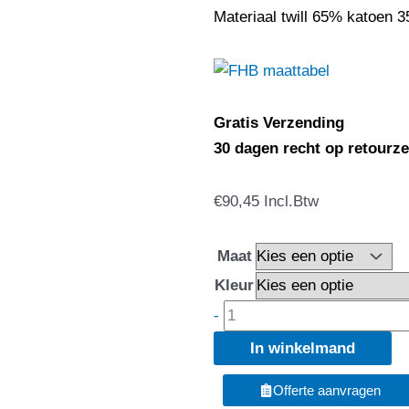
Materiaal twill 65% katoen 
Gratis Verzending
30 dagen recht op retourz
FHB
€
90,45
Incl.Btw
130630
Tuinbroek
Maat
Eckhard
Kleur
aantal
-
In winkelmand
Offerte aanvragen