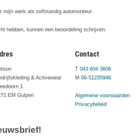
or mijn werk als zelfstandig automonteur.
cht hebben, kunnen een beoordeling schrijven.
dres
Contact
etson
T
043 604 3606
drijfskleding & Activewear
M
06-51235946
leedoorn 1
271 EM Gulpen
Algemene voorwaarden
Privacybeleid
ieuwsbrief!