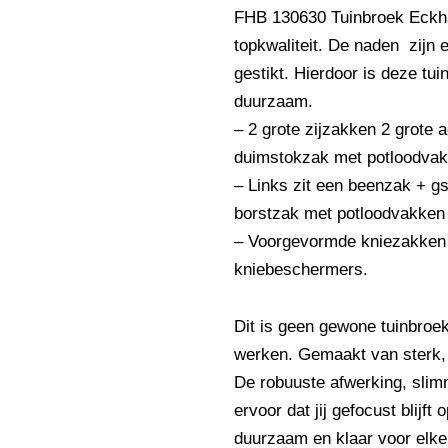
FHB 130630 Tuinbroek Eckha
topkwaliteit. De naden zijn 
gestikt. Hierdoor is deze tu
duurzaam.
– 2 grote zijzakken 2 grote 
duimstokzak met potloodvak
– Links zit een beenzak + g
borstzak met potloodvakken 
– Voorgevormde kniezakken 
kniebeschermers.
Dit is geen gewone tuinbro
werken. Gemaakt van sterk, s
De robuuste afwerking, sli
ervoor dat jij gefocust blijft
duurzaam en klaar voor elke 