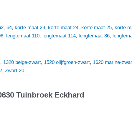
62
,
64
,
korte maat 23
,
korte maat 24
,
korte maat 25
,
korte m
06
,
lengtemaat 110
,
lengtemaat 114
,
lengtemaat 86
,
lengtema
t
,
1320 beige-zwart
,
1520 olijfgroen-zwart
,
1620 marine-zwar
2
,
Zwart 20
630 Tuinbroek Eckhard