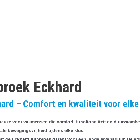
broek Eckhard
rd – Comfort en kwaliteit voor elk
keuze voor vakmensen die comfort, functionaliteit en duurzaamhei
le bewegingsvrijheid tijdens elke klus.
aat de Eckhard tuinbroek garant voor een lange levensduur. De e