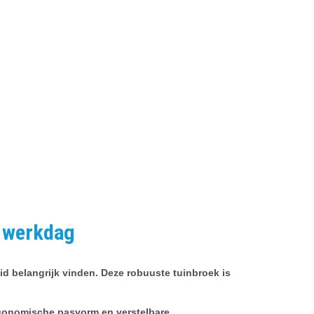
e werkdag
d belangrijk vinden. Deze robuuste tuinbroek is
rgonomische pasvorm en verstelbare