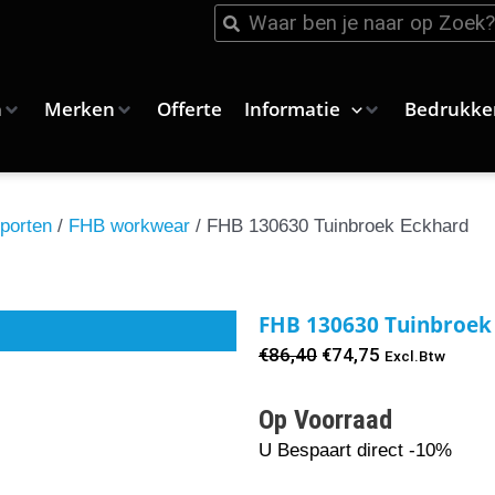
Zoeken
Zoeken
n
Merken
Offerte
Informatie
Bedrukke
porten
/
FHB workwear
/ FHB 130630 Tuinbroek Eckhard
FHB 130630 Tuinbroek
Oorspronkelijke
Huidige
€
86,40
€
74,75
Excl.Btw
prijs
prijs
Op Voorraad
was:
is:
€86,40.
€74,75.
U Bespaart direct -10%