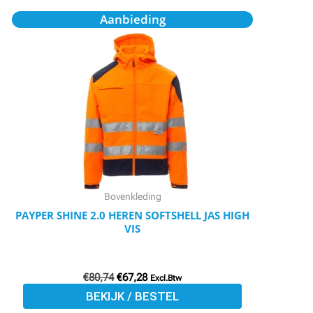
Oorspronkelijke
Huidige
Dit
Aanbieding
prijs
prijs
product
was:
is:
€80,74.
€67,28.
heeft
meerdere
variaties.
Deze
optie
kan
gekozen
worden
Bovenkleding
op
PAYPER SHINE 2.0 HEREN SOFTSHELL JAS HIGH
VIS
de
productpagina
€
80,74
€
67,28
Excl.Btw
BEKIJK / BESTEL