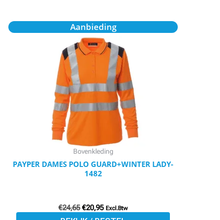
Oorspronkelijke
Huidige
Dit
Aanbieding
prijs
prijs
product
was:
is:
€24,65.
€20,95.
heeft
meerdere
variaties.
Deze
optie
kan
gekozen
worden
Bovenkleding
op
PAYPER DAMES POLO GUARD+WINTER LADY-
1482
de
productpagina
€
24,65
€
20,95
Excl.Btw