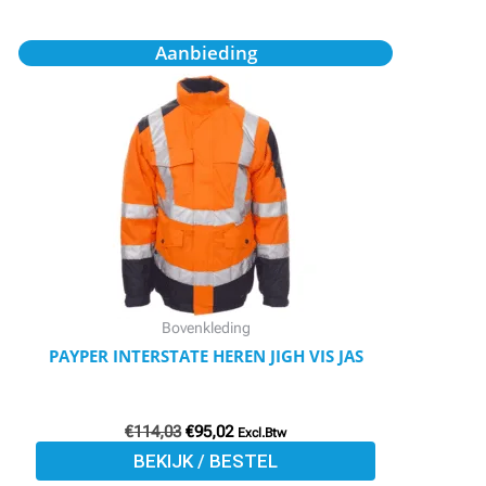
Oorspronkelijke
Huidige
Dit
Aanbieding
prijs
prijs
product
was:
is:
€114,03.
€95,02.
heeft
meerdere
variaties.
Deze
optie
kan
gekozen
worden
Bovenkleding
op
PAYPER INTERSTATE HEREN JIGH VIS JAS
de
productpagina
€
114,03
€
95,02
Excl.Btw
BEKIJK / BESTEL