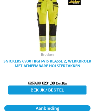
€259,88.
€231,30.
heeft
meerdere
variaties.
Deze
optie
kan
gekozen
worden
Broeken
op
SNICKERS 6930 HIGH-VIS KLASSE 2, WERKBROEK
MET AFNEEMBARE HOLSTERZAKKEN
de
productpagina
€
259,88
€
231,30
Excl.Btw
BEKIJK / BESTEL
Oorspronkelijke
Huidige
Dit
Aanbieding
prijs
prijs