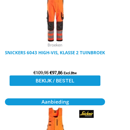
variaties.
Deze
optie
kan
gekozen
worden
Broeken
op
SNICKERS 6043 HIGH-VIS, KLASSE 2 TUINBROEK
de
productpagina
€
109,95
€
97,86
Excl.Btw
BEKIJK / BESTEL
Oorspronkelijke
Huidige
Dit
Aanbieding
prijs
prijs
product
was:
is:
€149,95.
€133,46.
heeft
meerdere