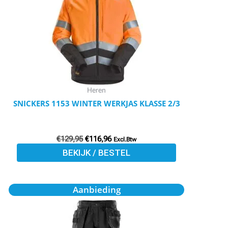
meerdere
variaties.
Deze
optie
kan
gekozen
worden
Heren
op
SNICKERS 1153 WINTER WERKJAS KLASSE 2/3
de
productpagina
€
129,95
€
116,96
Excl.Btw
BEKIJK / BESTEL
Oorspronkelijke
Huidige
Dit
Aanbieding
prijs
prijs
product
was:
is:
€105,50.
€94,59.
heeft