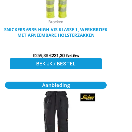
kan
gekozen
worden
Broeken
op
SNICKERS 6935 HIGH-VIS KLASSE 1, WERKBROEK
MET AFNEEMBARE HOLSTERZAKKEN
de
productpagina
€
259,88
€
231,30
Excl.Btw
BEKIJK / BESTEL
Oorspronkelijke
Huidige
Dit
Aanbieding
prijs
prijs
product
was:
is:
€109,95.
€97,86.
heeft
meerdere
variaties.
Deze