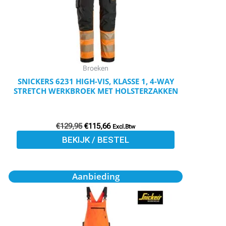
Deze
optie
kan
gekozen
worden
Broeken
op
SNICKERS 6231 HIGH-VIS, KLASSE 1, 4-WAY
STRETCH WERKBROEK MET HOLSTERZAKKEN
de
productpagina
€
129,95
€
115,66
Excl.Btw
BEKIJK / BESTEL
Oorspronkelijke
Huidige
Dit
Aanbieding
prijs
prijs
product
was:
is:
€109,95.
€97,86.
heeft
meerdere