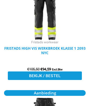
meerdere
variaties.
Deze
optie
kan
gekozen
worden
Fristads workwear
op
FRISTADS HIGH VIS WERKBROEK KLASSE 1 2093
NYC
de
productpagina
€
105,50
€
94,59
Excl.Btw
BEKIJK / BESTEL
Oorspronkelijke
Huidige
Dit
Aanbieding
prijs
prijs
product
was:
is:
€91,26.
€81,82.
heeft