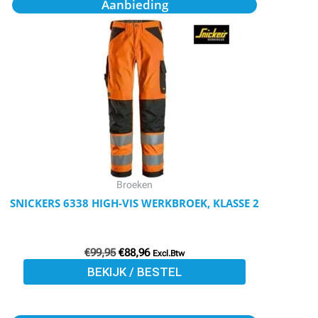
Dit
Aanbieding
prijs
prijs
product
was:
is:
€99,95.
€88,96.
heeft
meerdere
variaties.
Deze
optie
kan
gekozen
worden
Broeken
op
SNICKERS 6338 HIGH-VIS WERKBROEK, KLASSE 2
de
productpagina
€
99,95
€
88,96
Excl.Btw
BEKIJK / BESTEL
Oorspronkelijke
Huidige