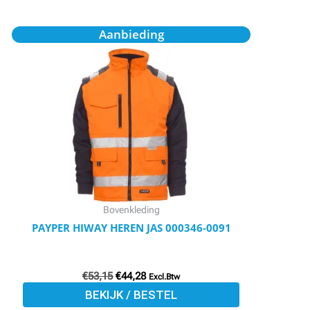
Oorspronkelijke
Huidige
Dit
Aanbieding
prijs
prijs
product
was:
is:
€53,15.
€44,28.
heeft
meerdere
variaties.
Deze
optie
kan
gekozen
worden
Bovenkleding
op
PAYPER HIWAY HEREN JAS 000346-0091
de
productpagina
€
53,15
€
44,28
Excl.Btw
BEKIJK / BESTEL