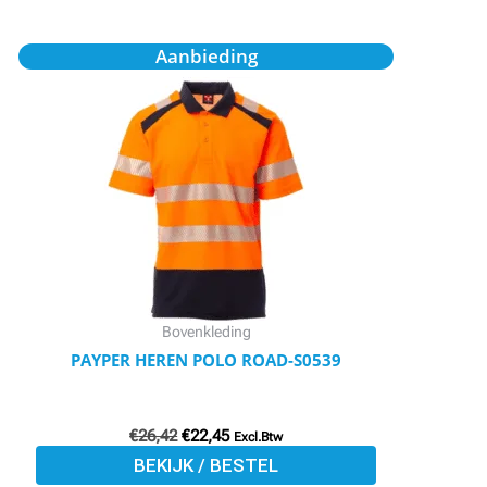
Oorspronkelijke
Huidige
Dit
Aanbieding
prijs
prijs
product
was:
is:
€26,42.
€22,45.
heeft
meerdere
variaties.
Deze
optie
kan
gekozen
worden
Bovenkleding
op
PAYPER HEREN POLO ROAD-S0539
de
productpagina
€
26,42
€
22,45
Excl.Btw
BEKIJK / BESTEL