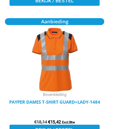
BEKIJK / BESTEL
Oorspronkelijke
Huidige
Dit
Aanbieding
prijs
prijs
product
was:
is:
€18,14.
€15,42.
heeft
meerdere
variaties.
Deze
optie
kan
gekozen
worden
Bovenkleding
op
PAYPER DAMES T-SHIRT GUARD+LADY-1484
de
productpagina
€
18,14
€
15,42
Excl.Btw