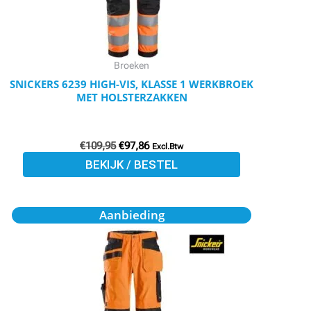
optie
kan
gekozen
worden
Broeken
op
SNICKERS 6239 HIGH-VIS, KLASSE 1 WERKBROEK
MET HOLSTERZAKKEN
de
productpagina
€
109,95
€
97,86
Excl.Btw
BEKIJK / BESTEL
Oorspronkelijke
Huidige
Dit
Aanbieding
prijs
prijs
product
was:
is:
€109,95.
€97,86.
heeft
meerdere
variaties.
Deze