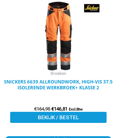
product
was:
is:
€164,95.
€146,81.
heeft
meerdere
variaties.
Deze
optie
kan
gekozen
worden
Broeken
op
SNICKERS 6639 ALLROUNDWORK, HIGH-VIS 37.5
ISOLERENDE WERKBROEK+ KLASSE 2
de
productpagina
€
164,95
€
146,81
Excl.Btw
BEKIJK / BESTEL
Oorspronkelijke
Huidige
Dit