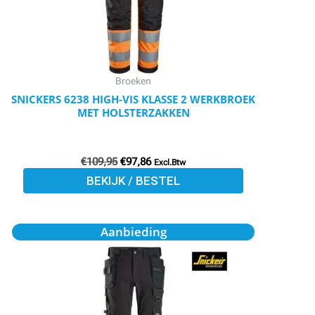
optie
kan
gekozen
worden
Broeken
op
SNICKERS 6238 HIGH-VIS KLASSE 2 WERKBROEK
MET HOLSTERZAKKEN
de
productpagina
€
109,95
€
97,86
Excl.Btw
BEKIJK / BESTEL
Oorspronkelijke
Huidige
Dit
Aanbieding
prijs
prijs
product
was:
is:
€129,95.
€115,66.
heeft
meerdere
variaties.