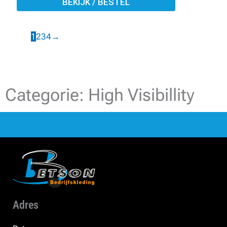
BEKIJK / BESTEL
1
2
3
4
→
Categorie: High Visibillity
Adres