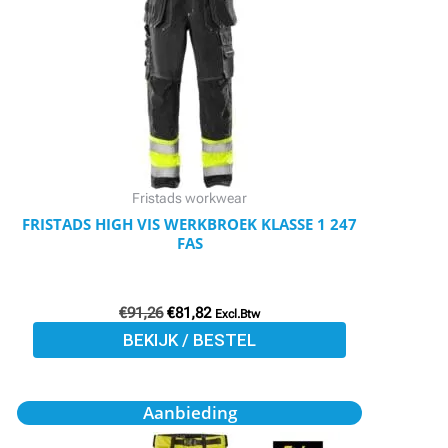
meerdere
variaties.
Deze
optie
kan
gekozen
worden
Fristads workwear
op
FRISTADS HIGH VIS WERKBROEK KLASSE 1 247
FAS
de
productpagina
€
91,26
€
81,82
Excl.Btw
BEKIJK / BESTEL
Oorspronkelijke
Huidige
Dit
Aanbieding
prijs
prijs
product
was:
is: