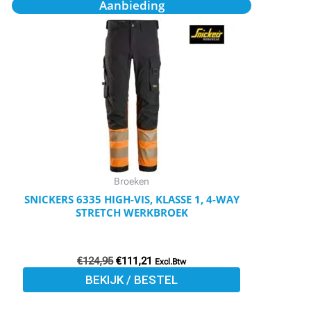
Dit
Aanbieding
prijs
prijs
product
was:
is:
€124,95.
€111,21.
heeft
meerdere
variaties.
Deze
optie
kan
gekozen
worden
Broeken
op
SNICKERS 6335 HIGH-VIS, KLASSE 1, 4-WAY
STRETCH WERKBROEK
de
productpagina
€
124,95
€
111,21
Excl.Btw
BEKIJK / BESTEL