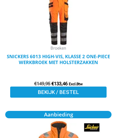
variaties.
Deze
optie
kan
gekozen
worden
Broeken
op
SNICKERS 6013 HIGH-VIS, KLASSE 2 ONE-PIECE
WERKBROEK MET HOLSTERZAKKEN
de
productpagina
€
149,95
€
133,46
Excl.Btw
BEKIJK / BESTEL
Oorspronkelijke
Huidige
Dit
Aanbieding
prijs
prijs
product
was:
is:
€129,95.
€116,96.
heeft