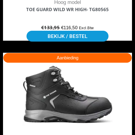
Hoog model
op
TOE GUARD WILD WR HIGH- TG80565
de
productpagina
€
133,95
€
116,50
Excl.Btw
BEKIJK / BESTEL
Dit
Oorspronkelijke
Huidige
Aanbieding
product
prijs
prijs
heeft
was:
is:
meerdere
€112,95.
€101,50.
variaties.
Deze
optie
kan
gekozen
worden