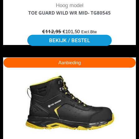
Hoog model
op
TOE GUARD WILD WR MID- TG80545
de
productpagina
€
112,95
€
101,50
Excl.Btw
BEKIJK / BESTEL
Dit
Oorspronkelijke
Huidige
Aanbieding
product
prijs
prijs
heeft
was:
is:
meerdere
€105,55.
€91,85.
variaties.
Deze
optie
kan
gekozen