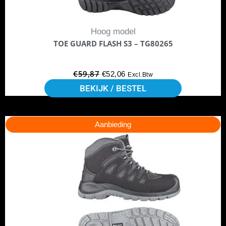
gekozen
worden
Hoog model
op
TOE GUARD FLASH S3 – TG80265
de
productpagina
€
59,87
€
52,06
Excl.Btw
BEKIJK / BESTEL
Dit
Oorspronkelijke
Huidige
Aanbieding
product
prijs
prijs
heeft
was:
is:
meerdere
€84,21.
€72,18.
variaties.
Deze
optie
kan