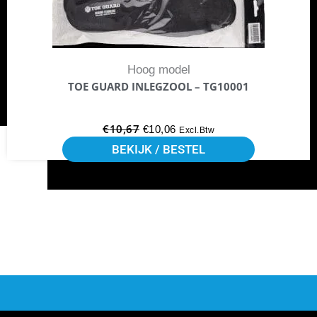
kan
gekozen
worden
Hoog model
op
TOE GUARD INLEGZOOL – TG10001
de
productpagina
€
10,67
€
10,06
Excl.Btw
BEKIJK / BESTEL