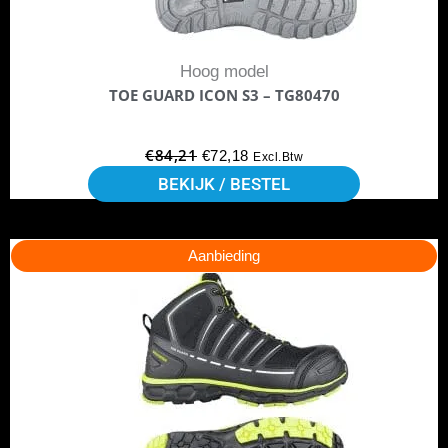
gekozen
worden
Hoog model
op
TOE GUARD ICON S3 – TG80470
de
productpagina
€
84,21
€
72,18
Excl.Btw
BEKIJK / BESTEL
Dit
Oorspronkelijke
Huidige
Aanbieding
product
prijs
prijs
heeft
was:
is:
meerdere
€105,95.
€91,95.
variaties.
Deze
optie
kan