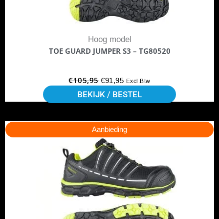
gekozen
worden
Hoog model
op
TOE GUARD JUMPER S3 – TG80520
de
productpagina
€
105,95
€
91,95
Excl.Btw
BEKIJK / BESTEL
Dit
Oorspronkelijke
Huidige
Aanbieding
product
prijs
prijs
heeft
was:
is:
meerdere
€93,81.
€80,33.
variaties.
Deze
optie