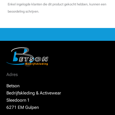
Enkel ingelogde klanten die dit product gekocht hebben, kunnen een
beoordeling schrijven.
Adres
Betson
Bedrijfskleding & Activewear
Sleedoorn 1
6271 EM Gulpen