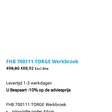
FHB 700111 TORGE Werkbroek
Oorspronkelijke
Huidige
€
98,80
€
88,92
Excl.Btw
prijs
prijs
was:
is:
Levertijd 1-3 werkdagen
€98,80.
€88,92.
U Bespaart -10% op de adviesprijs
FHB 700111 TORGE Werkbroek
pijpwijdte onder 44cm