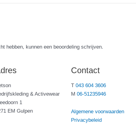
cht hebben, kunnen een beoordeling schrijven.
dres
Contact
etson
T
043 604 3606
drijfskleding & Activewear
M
06-51235946
leedoorn 1
271 EM Gulpen
Algemene voorwaarden
Privacybeleid