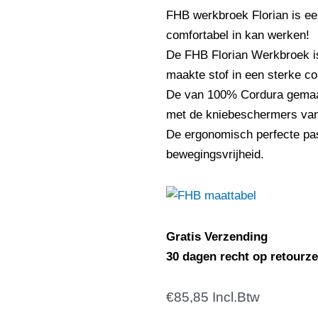
FHB werkbroek Florian is ee
comfortabel in kan werken!
De FHB Florian Werkbroek i
maakte stof in een sterke c
De van 100% Cordura gemaa
met de kniebeschermers van
De ergonomisch perfecte pa
bewegingsvrijheid.
Gratis Verzending
30 dagen recht op retourz
€
FHB
85,85
Incl.Btw
125100