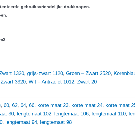
tenteerde gebruiksvriendelijke drukknopen.
pen.
/m2
Zwart 1320
,
grijs-zwart 1120
,
Groen – Zwart 2520
,
Korenbla
 Zwart 3320
,
Wit – Antraciet 1012
,
Zwart 20
8
,
60
,
62
,
64
,
66
,
korte maat 23
,
korte maat 24
,
korte maat 2
aat 30
,
lengtemaat 102
,
lengtemaat 106
,
lengtemaat 110
,
le
0
,
lengtemaat 94
,
lengtemaat 98