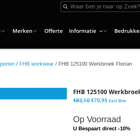
Zoeken
Zoeken
n
Merken
Offerte
Informatie
Bedrukke
porten
/
FHB workwear
/ FHB 125100 Werkbroek Florian
FHB 125100 Werkbroek
Oorspronkelijke
Huidige
€
82,10
€
70,95
Excl.Btw
prijs
prijs
Op Voorraad
was:
is:
€82,10.
€70,95.
U Bespaart direct -10%