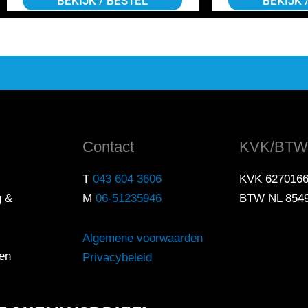
BEKIJK / BESTEL
BEKIJK 
Contact
KVK/BTW
T
043 604 3606
KVK 627016
g &
M
06-51235946
BTW NL 854
Algemene voorwaarden
en
Privacybeleid