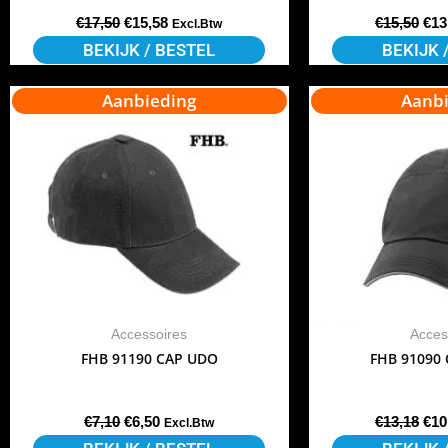
de
€
17,50
€
15,58
€
15,50
€
13
Excl.Btw
productpagina
BEKIJK / BESTEL
BEKIJK 
Oorspronkelijke
Huidige
Oor
Aanbieding
Dit
Aanbi
prijs
prijs
prij
product
was:
is:
was
€7,10.
€6,50.
€13
heeft
meerdere
variaties.
Deze
optie
kan
gekozen
Accessoires
Acces
worden
FHB 91190 CAP UDO
FHB 91090 
op
de
€
7,10
€
6,50
€
13,18
€
10
Excl.Btw
productpagina