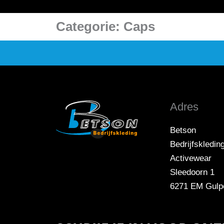
Categorie: Caps
Adres
Betson
Bedrijfskledin
Activewear
Sleedoorn 1
6271 EM Gulp