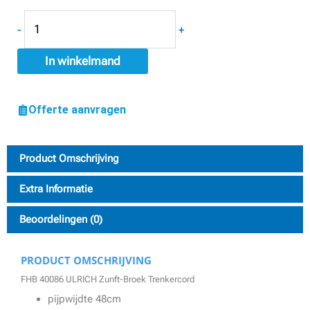
aantal
-
+
In winkelmand
Offerte aanvragen
Product Omschrijving
Extra Informatie
Beoordelingen (0)
PRODUCT OMSCHRIJVING
FHB 40086 ULRICH Zunft-Broek Trenkercord
pijpwijdte 48cm