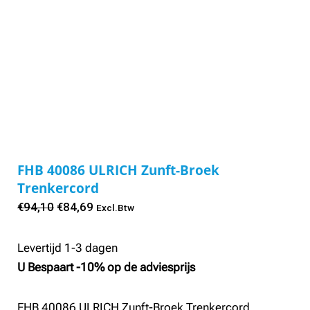
FHB 40086 ULRICH Zunft-Broek
Trenkercord
Oorspronkelijke
Huidige
€
94,10
€
84,69
Excl.Btw
prijs
prijs
was:
is:
Levertijd 1-3 dagen
€94,10.
€84,69.
U Bespaart -10% op de adviesprijs
FHB 40086 ULRICH Zunft-Broek Trenkercord