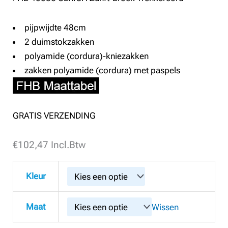
pijpwijdte 48cm
2 duimstokzakken
polyamide (cordura)-kniezakken
zakken polyamide (cordura) met paspels
GRATIS VERZENDING
€
FHB
102,47
Incl.Btw
40086
ULRICH
Kleur
Zunft-
Broek
Maat
Wissen
Trenkercord