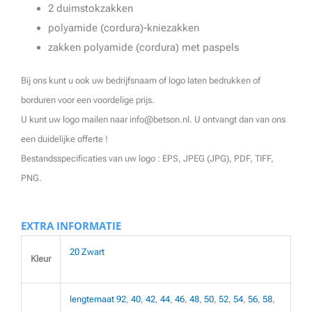
2 duimstokzakken
polyamide (cordura)-kniezakken
zakken polyamide (cordura) met paspels
Bij ons kunt u ook uw bedrijfsnaam of logo laten bedrukken of
borduren voor een voordelige prijs.
U kunt uw logo mailen naar info@betson.nl. U ontvangt dan van ons
een duidelijke offerte !
Bestandsspecificaties van uw logo : EPS, JPEG (JPG), PDF, TIFF,
PNG.
EXTRA INFORMATIE
20 Zwart
Kleur
lengtemaat 92
,
40
,
42
,
44
,
46
,
48
,
50
,
52
,
54
,
56
,
58
,