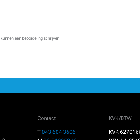
 kunnen een beoordeling schrijven.
Contact
KVK/BTW
T
043 604 3606
KVK 627016