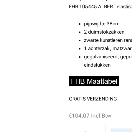
FHB 105445 ALBERT elastisc
pijpwijdte 38cm
2 duimstokzakken
zwarte kunstleren ra
1 achterzak, matzwart
gegalvaniseerd, gepol
eindstukken
GRATIS VERZENDING
€
FHB
104,07
Incl.Btw
105445
ALBERT