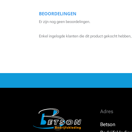
BEOORDELINGEN
Er zijn nog geen beoordelingen.
Enkel ingelogde klanten die dit product gekocht hebben,
Adres
Betson