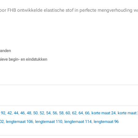
oor FHB ontwikkelde elastische stof in perfecte mengverhouding w
tanden
ssieve begin- en eindstukken
 92
,
42
,
44
,
46
,
48
,
50
,
52
,
54
,
56
,
58
,
60
,
62
,
64
,
66
,
korte maat 24
,
korte maat 
02
,
lengtemaat 106
,
lengtemaat 110
,
lengtemaat 114
,
lengtemaat 96