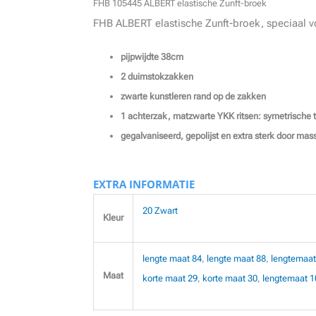
FHB 105445 ALBERT elastische Zunft-broek
FHB ALBERT elastische Zunft-broek, speciaal v
pijpwijdte 38cm
2 duimstokzakken
zwarte kunstleren rand op de zakken
1 achterzak, matzwarte YKK ritsen: symetrische 
gegalvaniseerd, gepolijst en extra sterk door ma
EXTRA INFORMATIE
20 Zwart
Kleur
lengte maat 84
,
lengte maat 88
,
lengtemaat
Maat
korte maat 29
,
korte maat 30
,
lengtemaat 1