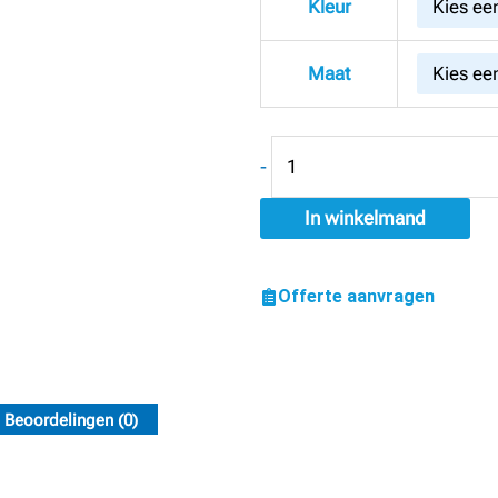
Kleur
elastische
Zunft-
Maat
broek
aantal
-
In winkelmand
Offerte aanvragen
Beoordelingen (0)