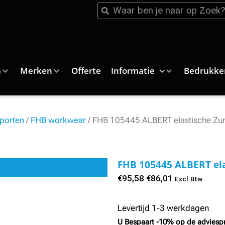
Zoeken
Zoeken
n
Merken
Offerte
Informatie
Bedrukke
porten
/
FHB workwear
/ FHB 105445 ALBERT elastische Zun
FHB 105445 ALBERT ela
Oorspronkelijke
Huidige
€
95,58
€
86,01
Excl.Btw
prijs
prijs
was:
is:
Levertijd 1-3 werkdagen
€95,58.
€86,01.
U Bespaart -10% op de adviespr