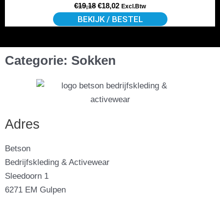
Deze
€
19,18
€
18,02
Excl.Btw
optie
BEKIJK / BESTEL
kan
gekozen
Categorie: Sokken
worden
op
de
productpagina
Adres
Betson
Bedrijfskleding & Activewear
Sleedoorn 1
6271 EM Gulpen