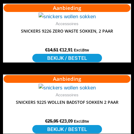
gekozen
Oorspronkelijke
Huidige
Aanbieding
Dit
worden
prijs
prijs
product
was:
is:
op
€14,51.
€12,91.
heeft
Accessoires
de
SNICKERS 9226 ZERO WASTE SOKKEN, 2 PAAR
meerdere
productpagina
variaties.
Deze
€
14,51
€
12,91
Excl.Btw
optie
BEKIJK / BESTEL
kan
gekozen
Oorspronkelijke
Huidige
Aanbieding
Dit
worden
prijs
prijs
product
was:
is:
op
€25,95.
€23,09.
heeft
Accessoires
de
SNICKERS 9225 WOLLEN BADSTOF SOKKEN 2 PAAR
meerdere
productpagina
variaties.
Deze
€
25,95
€
23,09
Excl.Btw
optie
BEKIJK / BESTEL