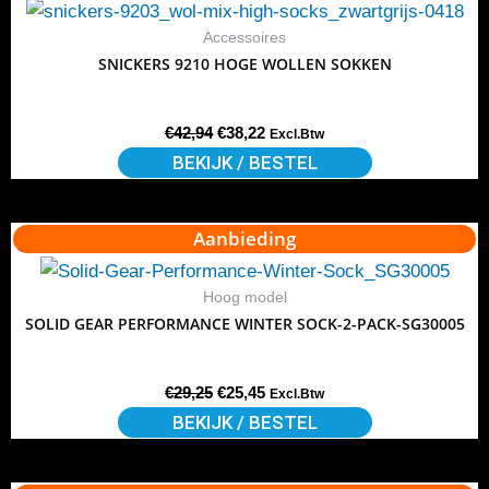
product
was:
is:
op
€42,94.
€38,22.
heeft
Accessoires
de
SNICKERS 9210 HOGE WOLLEN SOKKEN
meerdere
productpagina
variaties.
Deze
€
42,94
€
38,22
Excl.Btw
optie
BEKIJK / BESTEL
kan
gekozen
Oorspronkelijke
Huidige
Aanbieding
Dit
worden
prijs
prijs
product
was:
is:
op
€29,25.
€25,45.
heeft
Hoog model
de
SOLID GEAR PERFORMANCE WINTER SOCK-2-PACK-SG30005
meerdere
productpagina
variaties.
Deze
€
29,25
€
25,45
Excl.Btw
optie
BEKIJK / BESTEL
kan
gekozen