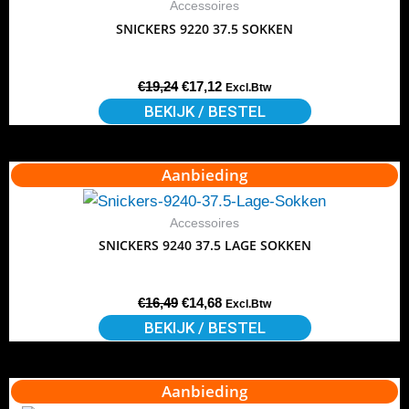
€19,24.
€17,12.
heeft
Accessoires
productpagina
SNICKERS 9220 37.5 SOKKEN
meerdere
variaties.
Deze
€
19,24
€
17,12
Excl.Btw
optie
BEKIJK / BESTEL
kan
gekozen
Oorspronkelijke
Huidige
Aanbieding
Dit
worden
prijs
prijs
product
was:
is:
op
€16,49.
€14,68.
heeft
Accessoires
de
SNICKERS 9240 37.5 LAGE SOKKEN
meerdere
productpagina
variaties.
Deze
€
16,49
€
14,68
Excl.Btw
optie
BEKIJK / BESTEL
kan
gekozen
Oorspronkelijke
Huidige
Aanbieding
Dit
worden
prijs
prijs