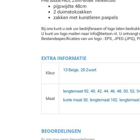
FHB 50008 PAUL Zunft-Broek Trenkercord
pijpwijdte 48cm
2 duimstokzakken
zakken met kunstleren paspels
Bij ons kunt u ook uw bedrijfsnaam of logo laten bedrukk
U kunt uw logo mailen naar info@betson.nl. U ontvangt d
Bestandsspecificaties van uw logo : EPS, JPEG (JPG), P
EXTRA INFORMATIE
13 Beige
,
20 Zwart
Kleur
lengtemaat 92
,
40
,
42
,
44
,
46
,
48
,
50
,
52
,
5
Maat
korte maat 30
,
lengtemaat 102
,
lengtemaat
BEOORDELINGEN
Er zijn nog geen beoordelingen.