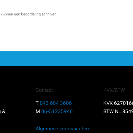
 kunnen een beoordeling schrijven.
Contact
KVK/BTW
T
043 604 3606
KVK 627016
g &
M
06-51235946
BTW NL 854
Algemene voorwaarden