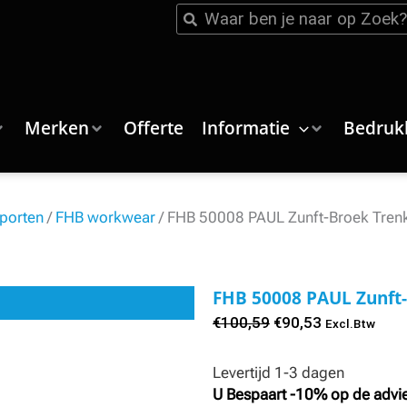
Zoeken
Zoeken
Merken
Offerte
Informatie
Bedruk
porten
/
FHB workwear
/ FHB 50008 PAUL Zunft-Broek Tren
FHB 50008 PAUL Zunft
Oorspronkelijke
Huidige
€
100,59
€
90,53
Excl.Btw
prijs
prijs
Levertijd 1-3 dagen
was:
is:
U Bespaart -10% op de advie
€100,59.
€90,53.