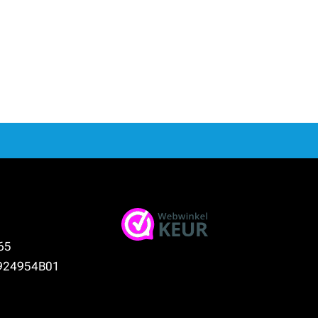
65
924954B01