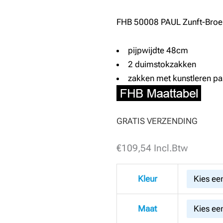
FHB 50008 PAUL Zunft-Broe
pijpwijdte 48cm
2 duimstokzakken
zakken met kunstleren pa
GRATIS VERZENDING
€
FHB
109,54
Incl.Btw
50008
PAUL
Kleur
Zunft-
Broek
Maat
Trenkercord