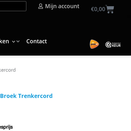
Mijn account
Wink
€
0,00
ken
Contact
kercord
-Broek Trenkercord
sprijs