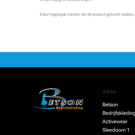
Enkel ingelogde klanten die dit product gekocht hebben,
Adres
Betson
Bedrijfskledin
Activewear
Sleedoorn 1