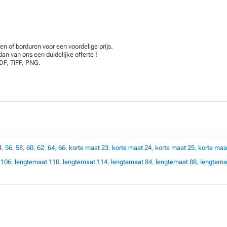
en of borduren voor een voordelige prijs.
an van ons een duidelijke offerte !
DF, TIFF, PNG.
4
,
56
,
58
,
60
,
62
,
64
,
66
,
korte maat 23
,
korte maat 24
,
korte maat 25
,
korte maa
 106
,
lengtemaat 110
,
lengtemaat 114
,
lengtemaat 84
,
lengtemaat 88
,
lengtema