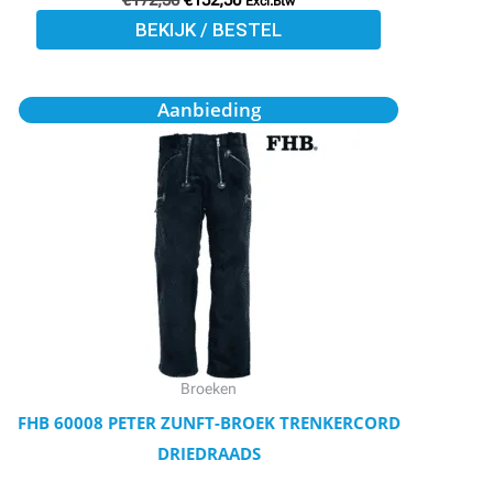
Excl.Btw
BEKIJK / BESTEL
Oorspronkelijke
Huidige
Dit
Aanbieding
prijs
prijs
product
was:
is:
€103,73.
€93,34.
heeft
meerdere
variaties.
Deze
optie
kan
gekozen
worden
Broeken
op
FHB 60008 PETER ZUNFT-BROEK TRENKERCORD
de
DRIEDRAADS
productpagina