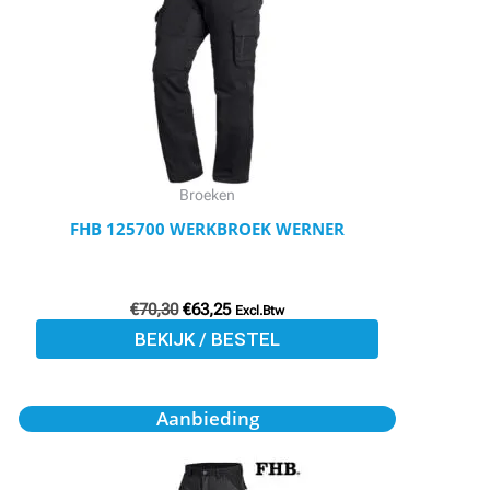
meerdere
variaties.
Deze
optie
kan
gekozen
worden
Broeken
op
FHB 125700 WERKBROEK WERNER
de
productpagina
€
70,30
€
63,25
Excl.Btw
BEKIJK / BESTEL
Oorspronkelijke
Huidige
Dit
Aanbieding
prijs
prijs
product
was:
is:
€71,97.
€67,05.
heeft