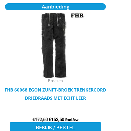
Oorspronkelijke
Huidige
Dit
Aanbieding
prijs
prijs
product
was:
is:
€172,60.
€152,50.
heeft
meerdere
variaties.
Deze
optie
kan
gekozen
worden
Broeken
op
FHB 60068 EGON ZUNFT-BROEK TRENKERCORD
de
DRIEDRAADS MET ECHT LEER
productpagina
€
172,60
€
152,50
Excl.Btw
BEKIJK / BESTEL