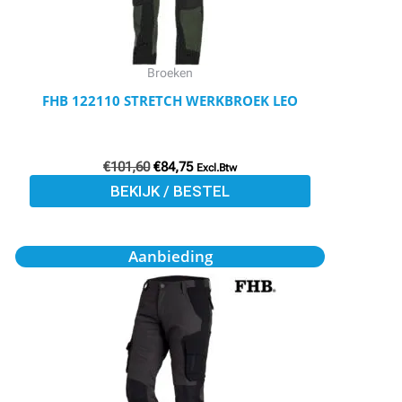
kan
gekozen
worden
Broeken
op
FHB 122110 STRETCH WERKBROEK LEO
de
productpagina
€
101,60
€
84,75
Excl.Btw
BEKIJK / BESTEL
Oorspronkelijke
Huidige
Dit
Aanbieding
prijs
prijs
product
was:
is:
€82,10.
€70,95.
heeft
meerdere
variaties.
Deze