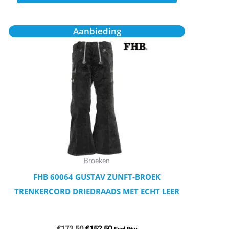
Oorspronkelijke
Huidige
Dit
Aanbieding
prijs
prijs
product
was:
is:
€172,50.
€152,50.
heeft
meerdere
variaties.
Deze
optie
kan
gekozen
worden
Broeken
op
FHB 60064 GUSTAV ZUNFT-BROEK
de
TRENKERCORD DRIEDRAADS MET ECHT LEER
productpagina
€
172,50
€
152,50