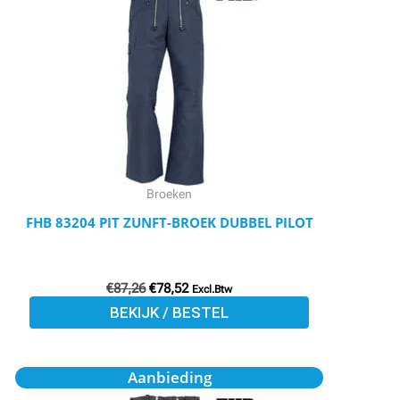
€87,26.
€78,52.
heeft
meerdere
variaties.
Deze
optie
kan
gekozen
worden
Broeken
op
FHB 83204 PIT ZUNFT-BROEK DUBBEL PILOT
de
productpagina
€
87,26
€
78,52
Excl.Btw
BEKIJK / BESTEL
Oorspronkelijke
Huidige
Dit
Aanbieding
prijs
prijs
product