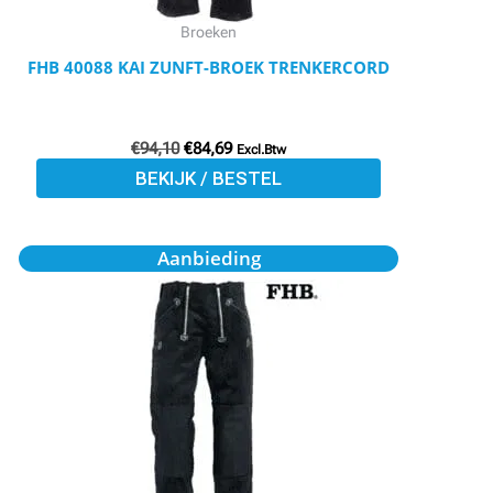
worden
Broeken
op
FHB 40088 KAI ZUNFT-BROEK TRENKERCORD
de
productpagina
€
94,10
€
84,69
Excl.Btw
BEKIJK / BESTEL
Oorspronkelijke
Huidige
Dit
Aanbieding
prijs
prijs
product
was:
is:
€94,10.
€84,69.
heeft
meerdere
variaties.
Deze
optie
kan