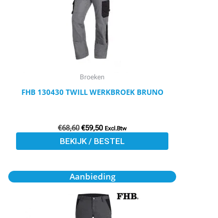
variaties.
Deze
optie
kan
gekozen
worden
Broeken
op
FHB 130430 TWILL WERKBROEK BRUNO
de
productpagina
€
68,60
€
59,50
Excl.Btw
BEKIJK / BESTEL
Oorspronkelijke
Huidige
Dit
Aanbieding
prijs
prijs
product
was:
is:
€77,30.
€69,50.
heeft
meerdere