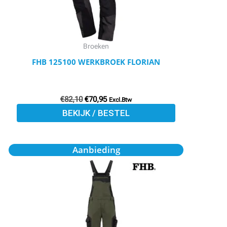
optie
kan
gekozen
worden
Broeken
op
FHB 125100 WERKBROEK FLORIAN
de
productpagina
€
82,10
€
70,95
Excl.Btw
BEKIJK / BESTEL
Oorspronkelijke
Huidige
Dit
Aanbieding
prijs
prijs
product
was:
is:
€90,50.
€78,95.
heeft
meerdere
variaties.
Deze