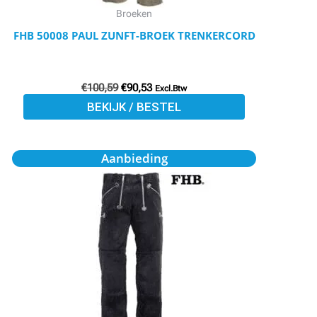
worden
Broeken
op
FHB 50008 PAUL ZUNFT-BROEK TRENKERCORD
de
productpagina
€
100,59
€
90,53
Excl.Btw
BEKIJK / BESTEL
Oorspronkelijke
Huidige
Dit
Aanbieding
prijs
prijs
product
was:
is:
€94,10.
€84,69.
heeft
meerdere
variaties.
Deze
optie
kan
gekozen