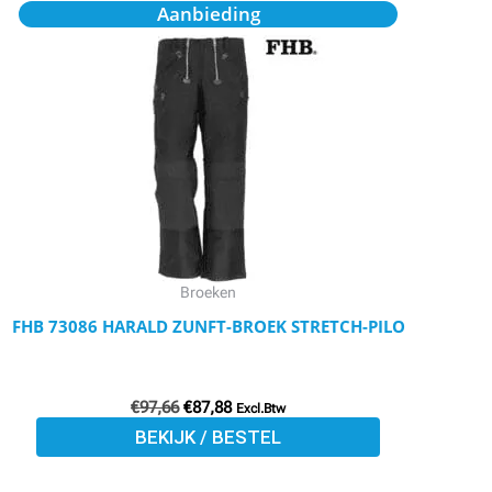
Oorspronkelijke
Huidige
Dit
Aanbieding
prijs
prijs
product
was:
is:
€97,66.
€87,88.
heeft
meerdere
variaties.
Deze
optie
kan
gekozen
worden
Broeken
op
FHB 73086 HARALD ZUNFT-BROEK STRETCH-PILO
de
productpagina
€
97,66
€
87,88
Excl.Btw
BEKIJK / BESTEL