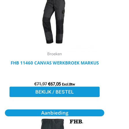
meerdere
variaties.
Deze
optie
kan
gekozen
worden
Broeken
op
FHB 11460 CANVAS WERKBROEK MARKUS
de
productpagina
€
71,97
€
67,05
Excl.Btw
BEKIJK / BESTEL
Oorspronkelijke
Huidige
Dit
Aanbieding
prijs
prijs
product
was:
is:
€98,80.
€88,92.
heeft