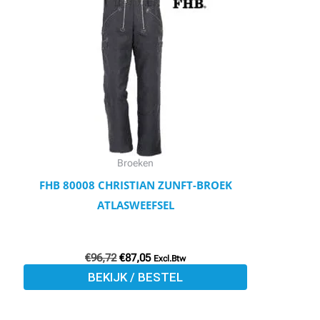
was:
is:
€96,72.
€87,05.
heeft
meerdere
variaties.
Deze
optie
kan
gekozen
worden
Broeken
op
FHB 80008 CHRISTIAN ZUNFT-BROEK
de
ATLASWEEFSEL
productpagina
€
96,72
€
87,05
Excl.Btw
BEKIJK / BESTEL