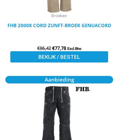
gekozen
worden
Broeken
op
FHB 20008 CORD ZUNFT-BROEK GENUACORD
de
productpagina
€
86,42
€
77,78
Excl.Btw
BEKIJK / BESTEL
Oorspronkelijke
Huidige
Dit
Aanbieding
prijs
prijs
product
was:
is:
€86,42.
€77,78.
heeft
meerdere
variaties.
Deze
optie
kan