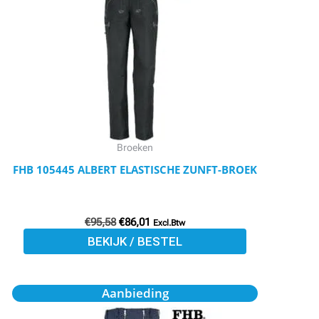
€95,58.
€86,01.
heeft
meerdere
variaties.
Deze
optie
kan
gekozen
worden
Broeken
op
FHB 105445 ALBERT ELASTISCHE ZUNFT-BROEK
de
productpagina
€
95,58
€
86,01
Excl.Btw
BEKIJK / BESTEL
Oorspronkelijke
Huidige
Dit
Aanbieding
prijs
prijs
product
was:
is: