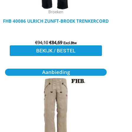
gekozen
worden
Broeken
op
FHB 40086 ULRICH ZUNFT-BROEK TRENKERCORD
de
productpagina
€
94,10
€
84,69
Excl.Btw
BEKIJK / BESTEL
Oorspronkelijke
Huidige
Dit
Aanbieding
prijs
prijs
product
was:
is:
€86,42.
€77,78.
heeft
meerdere
variaties.
Deze
optie
kan