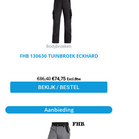
variaties.
Deze
optie
kan
gekozen
worden
Bodybroeken
op
FHB 130630 TUINBROEK ECKHARD
de
productpagina
€
86,40
€
74,75
Excl.Btw
BEKIJK / BESTEL
Oorspronkelijke
Huidige
Dit
Aanbieding
prijs
prijs
product
was:
is:
€68,60.
€59,50.
heeft
meerdere