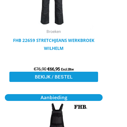
optie
kan
gekozen
worden
Broeken
op
FHB 22659 STRETCHJEANS WERKBROEK
de
WILHELM
productpagina
€
76,90
€
66,95
Excl.Btw
BEKIJK / BESTEL
Oorspronkelijke
Huidige
Dit
Aanbieding
prijs
prijs
product
was:
is:
€86,40.
€74,75.
heeft
meerdere