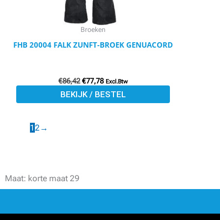
gekozen
worden
Broeken
op
FHB 20004 FALK ZUNFT-BROEK GENUACORD
de
productpagina
€
86,42
€
77,78
Excl.Btw
BEKIJK / BESTEL
1
2
→
Maat: korte maat 29