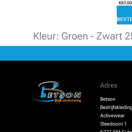
€
57,00
BEST
Kleur: Groen - Zwart 
Adres
Betson
Bedrijfskledin
Activewear
Sleedoorn 1