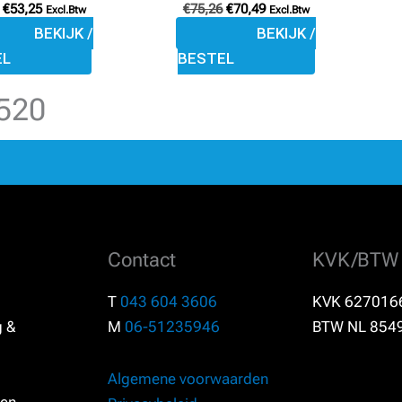
€
53,25
€
75,26
€
70,49
Excl.Btw
Excl.Btw
productpagina
productpagina
BEKIJK /
BEKIJK /
EL
BESTEL
2520
Contact
KVK/BTW
T
043 604 3606
KVK 627016
g &
M
06-51235946
BTW NL 854
Algemene voorwaarden