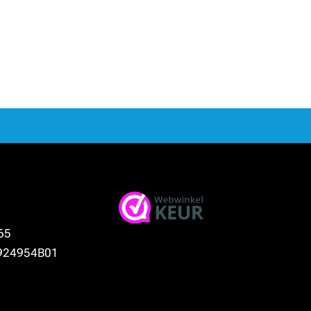
65
924954B01