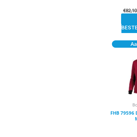
€
82,10
BEST
Aa
Bo
FHB 79596 