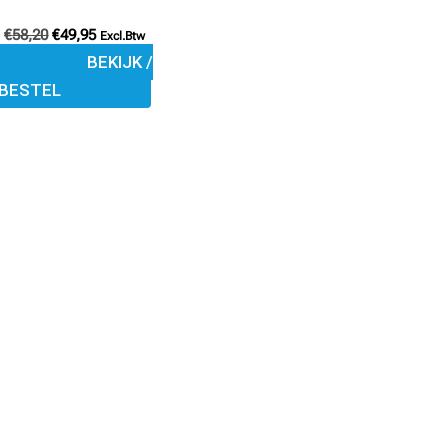
de
€
58,20
€
49,95
Excl.Btw
productpagina
BEKIJK /
BESTEL