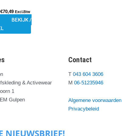
optie
kan
€
70,49
Excl.Btw
gekozen
BEKIJK /
worden
EL
op
de
productpagina
es
Contact
on
T
043 604 3606
jfskleding & Activewear
M
06-51235946
oorn 1
 EM Gulpen
Algemene voorwaarden
Privacybeleid
ZE NIEUWSBRIEF!