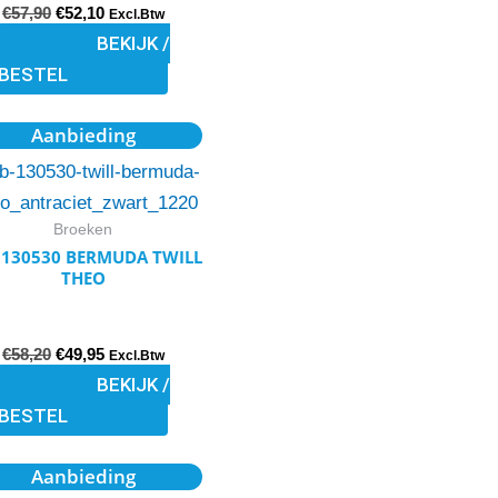
gekozen
€
57,90
€
52,10
Excl.Btw
worden
BEKIJK /
op
BESTEL
de
Oorspronkelijke
Huidige
Dit
productpagina
Aanbieding
prijs
prijs
product
was:
is:
€58,20.
€49,95.
heeft
meerdere
Broeken
variaties.
 130530 BERMUDA TWILL
THEO
Deze
optie
kan
€
58,20
€
49,95
Excl.Btw
gekozen
BEKIJK /
worden
BESTEL
op
Oorspronkelijke
Huidige
Dit
de
Aanbieding
prijs
prijs