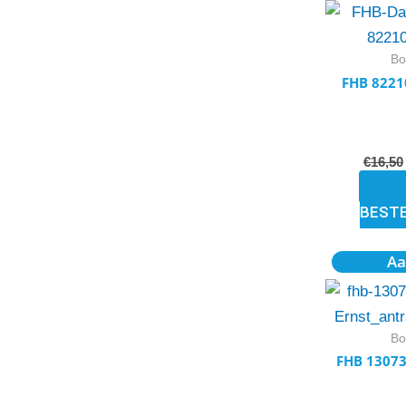
Bo
FHB 8221
€
16,50
BEST
Aa
Bo
FHB 13073