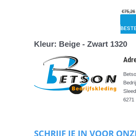
€
75,26
BEST
Kleur: Beige - Zwart 1320
Adr
Bets
Bedri
Sleed
6271
SCHRIJF JE IN VOOR ON