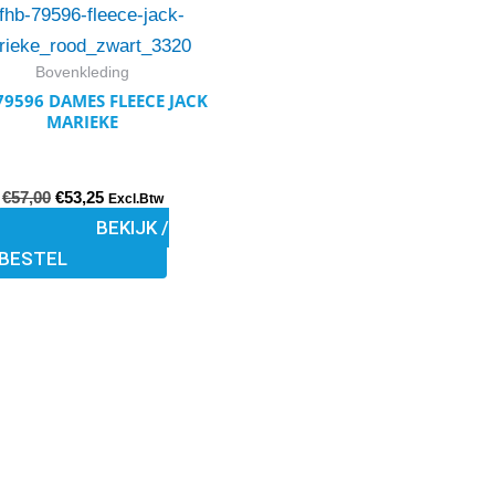
product
productpagina
was:
is:
€57,00.
€53,25.
heeft
meerdere
Bovenkleding
variaties.
79596 DAMES FLEECE JACK
MARIEKE
Deze
optie
kan
€
57,00
€
53,25
Excl.Btw
gekozen
BEKIJK /
worden
BESTEL
op
de
productpagina