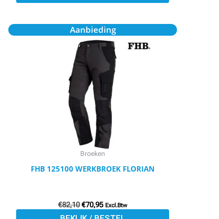
Oorspronkelijke
Huidige
Dit
Aanbieding
prijs
prijs
product
was:
is:
€82,10.
€70,95.
heeft
meerdere
variaties.
Deze
optie
kan
gekozen
worden
Broeken
op
FHB 125100 WERKBROEK FLORIAN
de
productpagina
€
82,10
€
70,95
Excl.Btw
BEKIJK / BESTEL