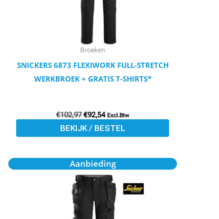
optie
kan
gekozen
worden
Broeken
op
SNICKERS 6873 FLEXIWORK FULL-STRETCH
de
WERKBROEK + GRATIS T-SHIRTS*
productpagina
€
102,97
€
92,54
Excl.Btw
BEKIJK / BESTEL
Oorspronkelijke
Huidige
Dit
Aanbieding
prijs
prijs
product
was:
is:
€119,71.
€107,51.
heeft
meerdere
variaties.