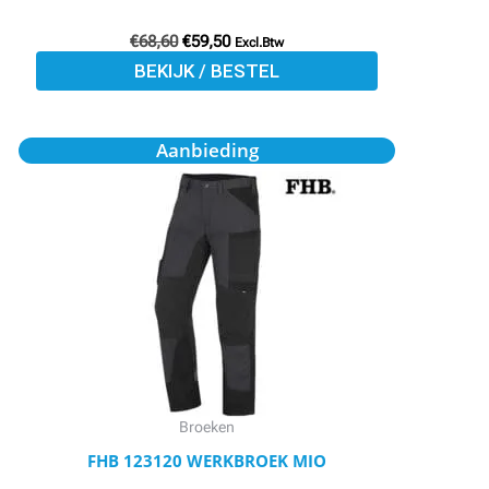
productpagina
€
68,60
€
59,50
Excl.Btw
BEKIJK / BESTEL
Oorspronkelijke
Huidige
Dit
Aanbieding
prijs
prijs
product
was:
is:
€97,70.
€84,95.
heeft
meerdere
variaties.
Deze
optie
kan
gekozen
worden
Broeken
op
FHB 123120 WERKBROEK MIO
de