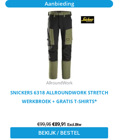
Oorspronkelijke
Huidige
Dit
Aanbieding
prijs
prijs
product
was:
is:
€99,95.
€89,91.
heeft
meerdere
variaties.
Deze
optie
kan
gekozen
worden
AllroundWork
op
SNICKERS 6318 ALLROUNDWORK STRETCH
de
WERKBROEK + GRATIS T-SHIRTS*
productpagina
€
99,95
€
89,91
Excl.Btw
BEKIJK / BESTEL