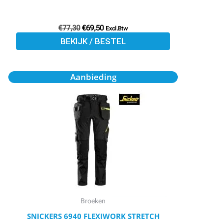
de
productpagina
€
77,30
€
69,50
Excl.Btw
BEKIJK / BESTEL
Oorspronkelijke
Huidige
Dit
Aanbieding
prijs
prijs
product
was:
is:
€260,95.
€234,85.
heeft
meerdere
variaties.
Deze
optie
kan
gekozen
worden
Broeken
op
SNICKERS 6940 FLEXIWORK STRETCH