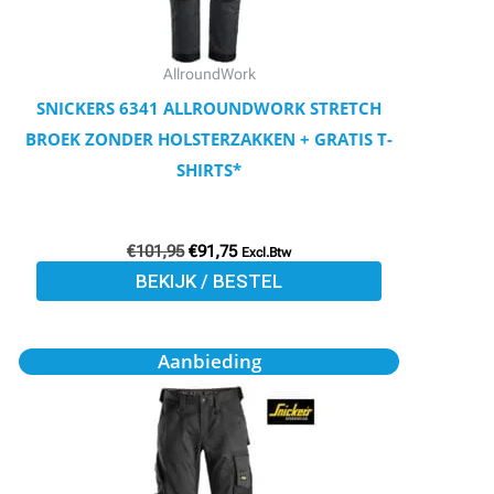
kan
gekozen
worden
AllroundWork
op
SNICKERS 6341 ALLROUNDWORK STRETCH
de
BROEK ZONDER HOLSTERZAKKEN + GRATIS T-
productpagina
SHIRTS*
€
101,95
€
91,75
Excl.Btw
BEKIJK / BESTEL
Oorspronkelijke
Huidige
Dit
Aanbieding
prijs
prijs
product
was:
is:
€101,95.
€91,76.
heeft
meerdere
variaties.