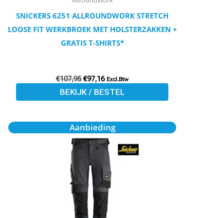
AllroundWork
op
SNICKERS 6251 ALLROUNDWORK STRETCH
de
LOOSE FIT WERKBROEK MET HOLSTERZAKKEN +
productpagina
GRATIS T-SHIRTS*
€
107,95
€
97,16
Excl.Btw
BEKIJK / BESTEL
Oorspronkelijke
Huidige
Dit
Aanbieding
prijs
prijs
product
was:
is:
€101,95.
€91,75.
heeft
meerdere
variaties.
Deze
optie