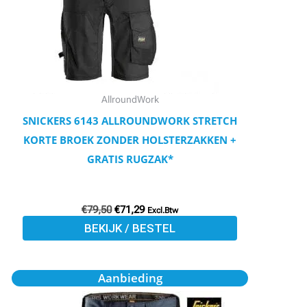
Deze
optie
kan
gekozen
worden
AllroundWork
op
SNICKERS 6143 ALLROUNDWORK STRETCH
de
KORTE BROEK ZONDER HOLSTERZAKKEN +
productpagina
GRATIS RUGZAK*
€
79,50
€
71,29
Excl.Btw
BEKIJK / BESTEL
Oorspronkelijke
Huidige
Dit
Aanbieding
prijs
prijs
product
was:
is: