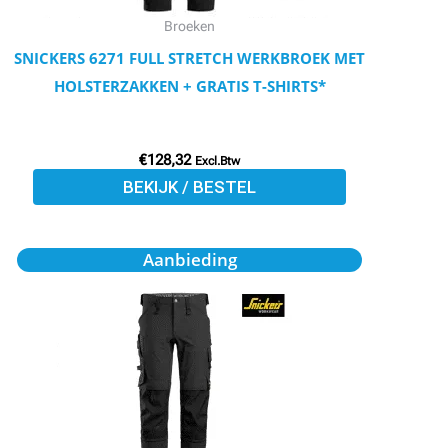
worden
Broeken
op
SNICKERS 6271 FULL STRETCH WERKBROEK MET
de
HOLSTERZAKKEN + GRATIS T-SHIRTS*
productpagina
€
128,32
Excl.Btw
BEKIJK / BESTEL
Oorspronkelijke
Huidige
Dit
Aanbieding
prijs
prijs
product
was:
is:
€137,25.
€123,53.
heeft
meerdere
variaties.
Deze
optie