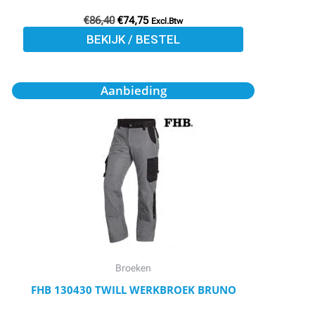
productpagina
€
86,40
€
74,75
Excl.Btw
BEKIJK / BESTEL
Oorspronkelijke
Huidige
Dit
Aanbieding
prijs
prijs
product
was:
is:
€68,60.
€59,50.
heeft
meerdere
variaties.
Deze
optie
kan
gekozen
worden
Broeken
op
FHB 130430 TWILL WERKBROEK BRUNO
de