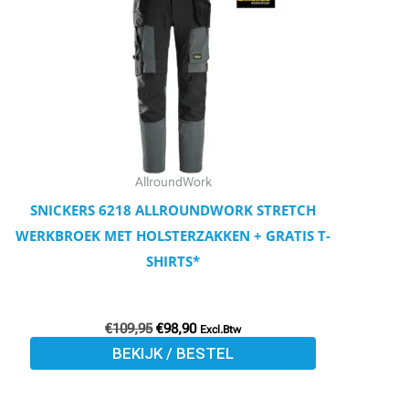
meerdere
variaties.
Deze
optie
kan
gekozen
worden
AllroundWork
op
SNICKERS 6218 ALLROUNDWORK STRETCH
de
WERKBROEK MET HOLSTERZAKKEN + GRATIS T-
productpagina
SHIRTS*
€
109,95
€
98,90
Excl.Btw
BEKIJK / BESTEL