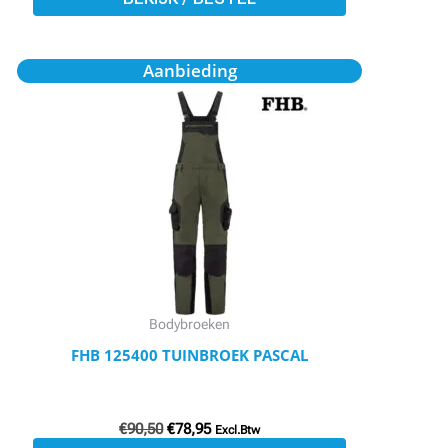
Oorspronkelijke
Huidige
Dit
Aanbieding
prijs
prijs
product
was:
is:
€90,50.
€78,95.
heeft
meerdere
variaties.
Deze
optie
kan
gekozen
worden
Bodybroeken
op
FHB 125400 TUINBROEK PASCAL
de
productpagina
€
90,50
€
78,95
Excl.Btw