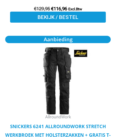
€
129,95
€
116,96
Excl.Btw
BEKIJK / BESTEL
Oorspronkelijke
Huidige
Dit
Aanbieding
prijs
prijs
product
was:
is:
€107,95.
€97,16.
heeft
meerdere
variaties.
Deze
optie
kan
gekozen
worden
AllroundWork
op
SNICKERS 6241 ALLROUNDWORK STRETCH
de
WERKBROEK MET HOLSTERZAKKEN + GRATIS T-