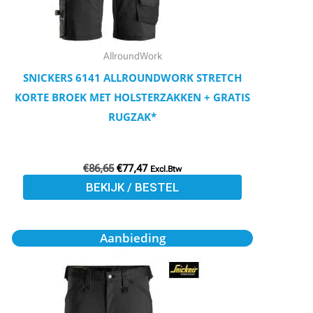
kan
gekozen
worden
AllroundWork
op
SNICKERS 6141 ALLROUNDWORK STRETCH
de
KORTE BROEK MET HOLSTERZAKKEN + GRATIS
productpagina
RUGZAK*
€
86,65
€
77,47
Excl.Btw
BEKIJK / BESTEL
Oorspronkelijke
Huidige
Dit
Aanbieding
prijs
prijs
product
was:
is:
€79,50.
€71,29.
heeft
meerdere
variaties.