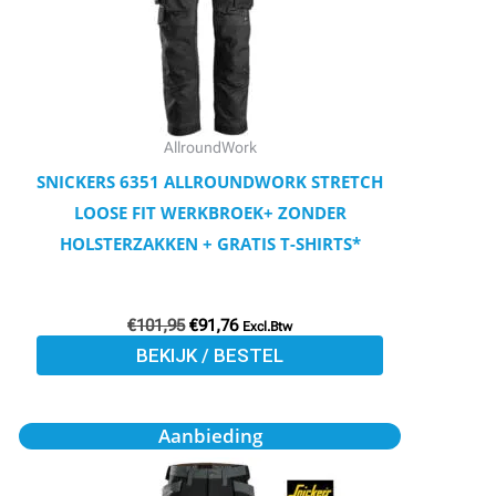
Deze
optie
kan
gekozen
worden
AllroundWork
op
SNICKERS 6351 ALLROUNDWORK STRETCH
de
LOOSE FIT WERKBROEK+ ZONDER
productpagina
HOLSTERZAKKEN + GRATIS T-SHIRTS*
€
101,95
€
91,76
Excl.Btw
BEKIJK / BESTEL
Oorspronkelijke
Huidige
Dit
Aanbieding
prijs
prijs
product
was:
is:
€109,95.
€98,90.
heeft