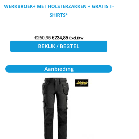
de
WERKBROEK+ MET HOLSTERZAKKEN + GRATIS T-
productpagina
SHIRTS*
€
260,95
€
234,85
Excl.Btw
BEKIJK / BESTEL
Dit
Aanbieding
product
heeft
meerdere
variaties.
Deze
optie
kan
gekozen