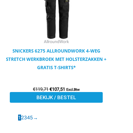
Deze
optie
kan
gekozen
worden
AllroundWork
op
SNICKERS 6275 ALLROUNDWORK 4-WEG
de
STRETCH WERKBROEK MET HOLSTERZAKKEN +
productpagina
GRATIS T-SHIRTS*
€
119,71
€
107,51
Excl.Btw
BEKIJK / BESTEL
1
2
3
4
5
→