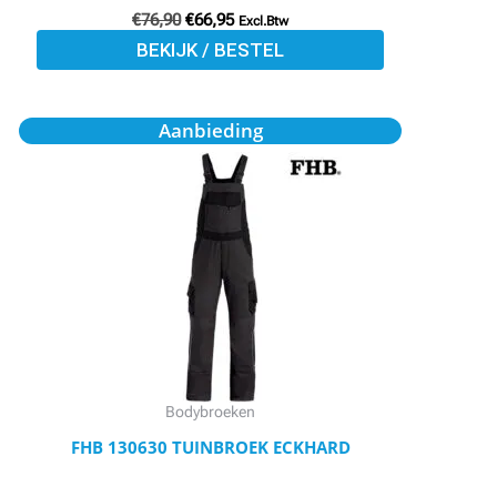
€
76,90
€
66,95
Excl.Btw
BEKIJK / BESTEL
Oorspronkelijke
Huidige
Dit
Aanbieding
prijs
prijs
product
was:
is:
€86,40.
€74,75.
heeft
meerdere
variaties.
Deze
optie
kan
gekozen
worden
Bodybroeken
op
FHB 130630 TUINBROEK ECKHARD
de