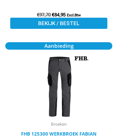
productpagina
€
97,70
€
84,95
Excl.Btw
BEKIJK / BESTEL
Oorspronkelijke
Huidige
Dit
Aanbieding
prijs
prijs
product
was:
is:
€77,30.
€69,50.
heeft
meerdere
variaties.
Deze
optie
kan
gekozen
worden
Broeken
op
FHB 125300 WERKBROEK FABIAN