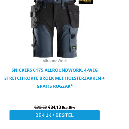
€93,59.
€84,13.
heeft
meerdere
variaties.
Deze
optie
kan
gekozen
worden
AllroundWork
op
SNICKERS 6175 ALLROUNDWORK, 4-WEG
de
STRETCH KORTE BROEK MET HOLSTERZAKKEN +
productpagina
GRATIS RUGZAK*
€
93,59
€
84,13
Excl.Btw
BEKIJK / BESTEL