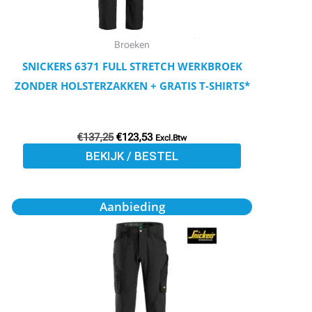
kan
gekozen
worden
Broeken
op
SNICKERS 6371 FULL STRETCH WERKBROEK
de
ZONDER HOLSTERZAKKEN + GRATIS T-SHIRTS*
productpagina
€
137,25
€
123,53
Excl.Btw
BEKIJK / BESTEL
Oorspronkelijke
Huidige
Dit
Aanbieding
prijs
prijs
product
was:
is:
€102,97.
€92,54.
heeft
meerdere
variaties.
Deze