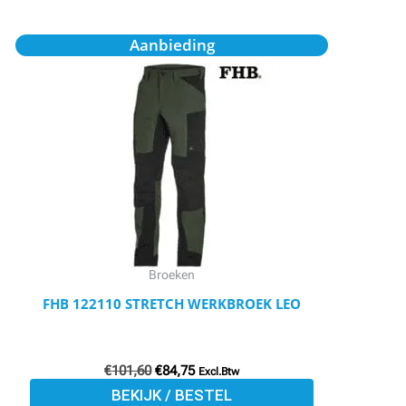
Oorspronkelijke
Huidige
Dit
Aanbieding
prijs
prijs
product
was:
is:
€101,60.
€84,75.
heeft
meerdere
variaties.
Deze
optie
kan
gekozen
worden
Broeken
op
FHB 122110 STRETCH WERKBROEK LEO
de
productpagina
€
101,60
€
84,75
Excl.Btw
BEKIJK / BESTEL