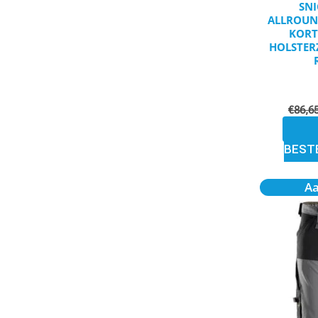
SNI
ALLROUN
KORT
HOLSTER
€
86,6
BEST
A