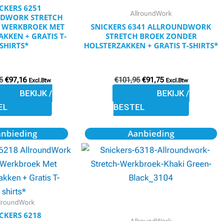
optie
optie
CKERS 6251
AllroundWork
DWORK STRETCH
kan
kan
T WERKBROEK MET
SNICKERS 6341 ALLROUNDWORK
gekozen
gekozen
KKEN + GRATIS T-
STRETCH BROEK ZONDER
SHIRTS*
HOLSTERZAKKEN + GRATIS T-SHIRTS*
worden
worden
op
op
de
de
5
€
97,16
€
101,95
€
91,75
Excl.Btw
Excl.Btw
productpagina
productpagina
BEKIJK /
BEKIJK /
EL
BESTEL
Oorspronkelijke
Huidige
Oorspronkelijke
Huidige
Dit
Dit
anbieding
Aanbieding
prijs
prijs
prijs
prijs
product
product
was:
is:
was:
is:
€109,95.
€98,90.
€99,95.
€89,91.
heeft
heeft
meerdere
meerdere
variaties.
variaties.
Deze
Deze
llroundWork
optie
optie
CKERS 6218