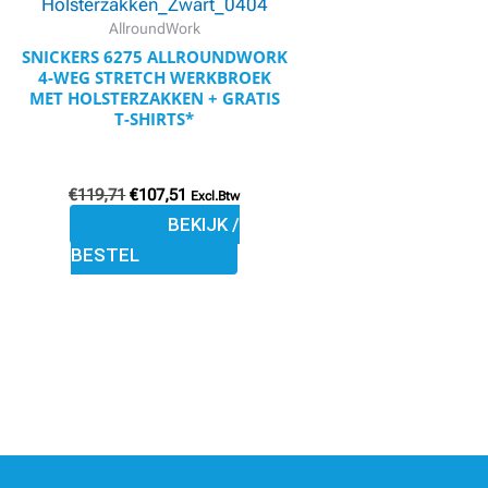
variaties.
AllroundWork
Deze
SNICKERS 6275 ALLROUNDWORK
4-WEG STRETCH WERKBROEK
optie
MET HOLSTERZAKKEN + GRATIS
kan
T-SHIRTS*
gekozen
worden
€
119,71
€
107,51
Excl.Btw
op
BEKIJK /
de
BESTEL
productpagina