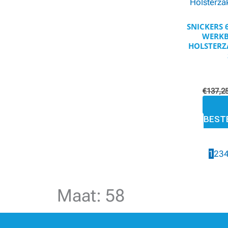
SNICKERS 
WERKB
HOLSTERZA
€
137,2
BEST
1
2
3
Maat: 58