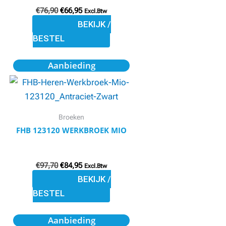
gekozen
€
76,90
€
66,95
Excl.Btw
worden
BEKIJK /
op
BESTEL
de
Oorspronkelijke
Huidige
Dit
productpagina
Aanbieding
prijs
prijs
product
was:
is:
€97,70.
€84,95.
heeft
meerdere
Broeken
variaties.
FHB 123120 WERKBROEK MIO
Deze
optie
kan
€
97,70
€
84,95
Excl.Btw
gekozen
BEKIJK /
worden
BESTEL
op
Dit
de
Aanbieding