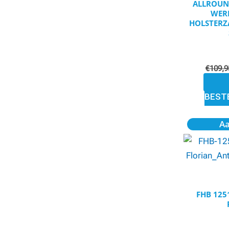
ALLROUN
WER
HOLSTERZA
€
109,9
BEST
A
FHB 12