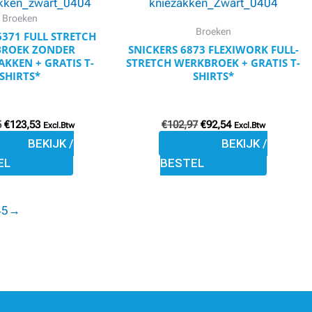
variaties.
variaties.
Broeken
Broeken
Deze
Deze
6371 FULL STRETCH
ROEK ZONDER
SNICKERS 6873 FLEXIWORK FULL-
optie
optie
KKEN + GRATIS T-
STRETCH WERKBROEK + GRATIS T-
kan
kan
SHIRTS*
SHIRTS*
gekozen
gekozen
worden
worden
5
€
123,53
€
102,97
€
92,54
Excl.Btw
Excl.Btw
op
op
BEKIJK /
BEKIJK /
de
de
EL
BESTEL
productpagina
productpagina
4
5
→