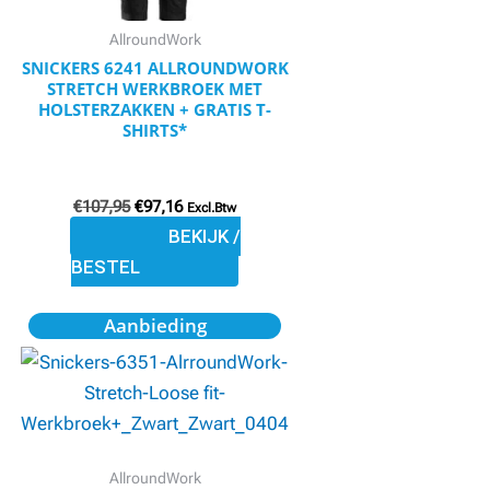
kan
gekozen
AllroundWork
worden
SNICKERS 6241 ALLROUNDWORK
STRETCH WERKBROEK MET
op
HOLSTERZAKKEN + GRATIS T-
de
SHIRTS*
productpagina
€
107,95
€
97,16
Excl.Btw
BEKIJK /
BESTEL
Oorspronkelijke
Huidige
Dit
Aanbieding
prijs
prijs
product
was:
is:
€101,95.
€91,76.
heeft
meerdere
variaties.
Deze
AllroundWork