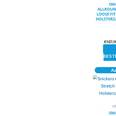
SNI
ALLROUN
LOOSE FI
HOLSTERZA
€
107,9
BEST
A
A
SNI