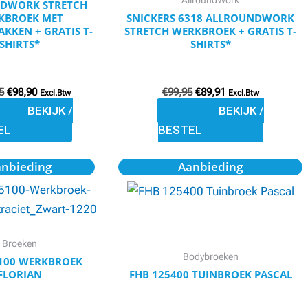
AllroundWork
DWORK STRETCH
kan
kan
KBROEK MET
SNICKERS 6318 ALLROUNDWORK
gekozen
gekozen
KKEN + GRATIS T-
STRETCH WERKBROEK + GRATIS T-
SHIRTS*
SHIRTS*
worden
worden
op
op
de
de
5
€
98,90
€
99,95
€
89,91
Excl.Btw
Excl.Btw
productpagina
productpagina
BEKIJK /
BEKIJK /
EL
BESTEL
Oorspronkelijke
Huidige
Oorspronkelijke
Huidige
Dit
Dit
anbieding
Aanbieding
prijs
prijs
prijs
prijs
product
product
was:
is:
was:
is:
€82,10.
€70,95.
€90,50.
€78,95.
heeft
heeft
meerdere
meerdere
variaties.
variaties.
Broeken
Bodybroeken
Deze
Deze
5100 WERKBROEK
FLORIAN
FHB 125400 TUINBROEK PASCAL
optie
optie
kan
kan