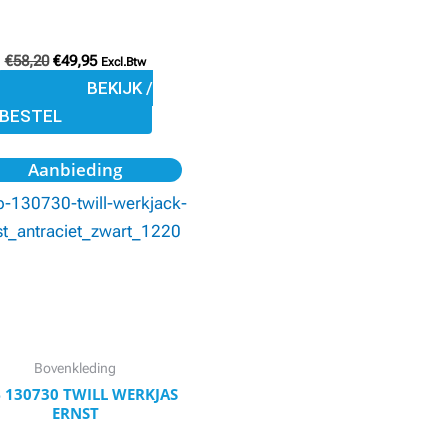
op
de
€
58,20
€
49,95
Excl.Btw
productpagina
BEKIJK /
BESTEL
Oorspronkelijke
Huidige
Dit
Aanbieding
prijs
prijs
product
was:
is:
€75,26.
€70,49.
heeft
meerdere
variaties.
Deze
optie
kan
Bovenkleding
gekozen
 130730 TWILL WERKJAS
ERNST
worden
op