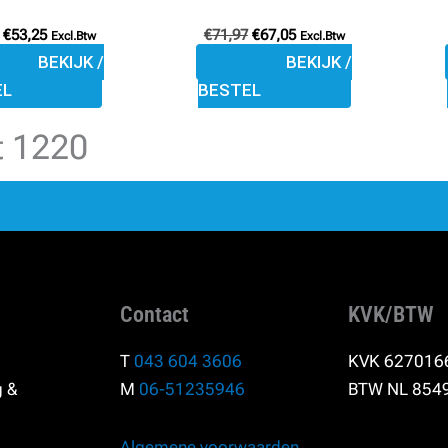
de
de
€
53,25
€
71,97
€
67,05
Excl.Btw
Excl.Btw
productpagina
productpagina
BEKIJK /
BEKIJK /
EL
BESTEL
rt 1220
Contact
KVK/BTW
T
043 604 3606
KVK 627016
g &
M
06-51235946
BTW NL 854
Algemene voorwaarden