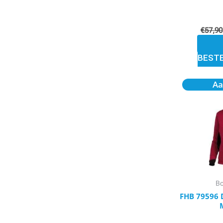
€
57,90
BEST
Aa
Bo
FHB 79596 