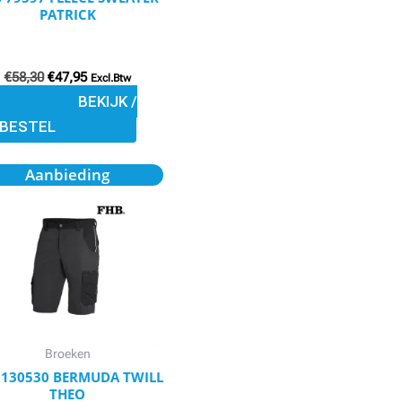
PATRICK
worden
op
de
€
58,30
€
47,95
Excl.Btw
productpagina
BEKIJK /
BESTEL
Oorspronkelijke
Huidige
Dit
Aanbieding
prijs
prijs
product
was:
is:
€58,20.
€49,95.
heeft
meerdere
variaties.
Deze
optie
kan
Broeken
gekozen
 130530 BERMUDA TWILL
THEO
worden