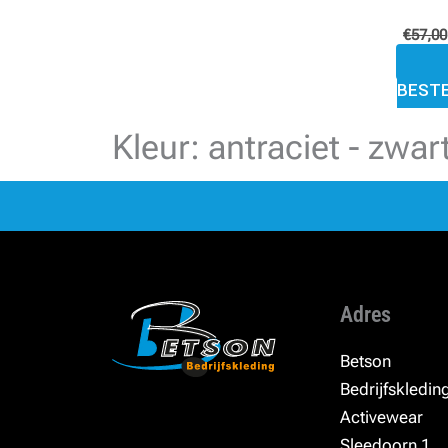
€
57,00
BEST
Kleur: antraciet - zwa
Adres
Betson
Bedrijfskledin
Activewear
Sleedoorn 1