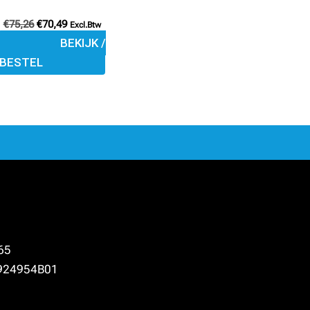
de
€
75,26
€
70,49
Excl.Btw
productpagina
BEKIJK /
BESTEL
65
924954B01