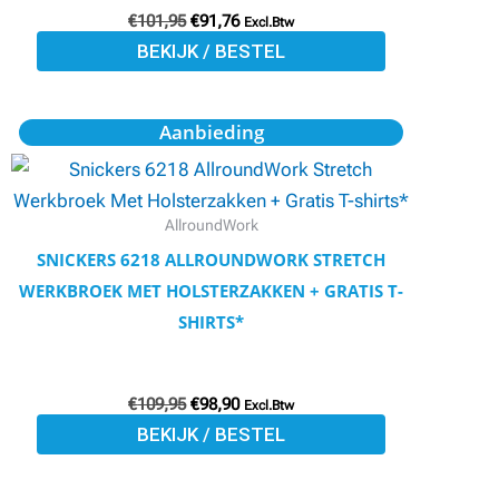
€
101,95
€
91,76
worden
Excl.Btw
BEKIJK / BESTEL
op
de
productpagina
Oorspronkelijke
Huidige
Dit
Aanbieding
prijs
prijs
product
was:
is:
€109,95.
€98,90.
heeft
meerdere
AllroundWork
variaties.
SNICKERS 6218 ALLROUNDWORK STRETCH
Deze
WERKBROEK MET HOLSTERZAKKEN + GRATIS T-
optie
SHIRTS*
kan
gekozen
€
109,95
€
98,90
worden
Excl.Btw
BEKIJK / BESTEL
op
de