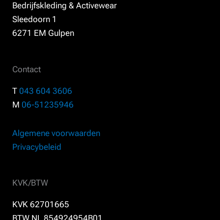
Bedrijfskleding & Activewear
Sleedoorn 1
6271 EM Gulpen
Contact
T
043 604 3606
M
06-51235946
Algemene voorwaarden
Privacybeleid
KVK/BTW
KVK 62701665
BTW NL 854924954B01