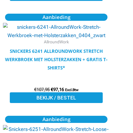
de
productpagina
Oorspronkelijke
Huidige
Dit
Aanbieding
prijs
prijs
product
was:
is:
€107,95.
€97,16.
heeft
meerdere
AllroundWork
variaties.
SNICKERS 6241 ALLROUNDWORK STRETCH
Deze
WERKBROEK MET HOLSTERZAKKEN + GRATIS T-
optie
SHIRTS*
kan
gekozen
€
107,95
€
97,16
worden
Excl.Btw
BEKIJK / BESTEL
op
de
productpagina
Oorspronkelijke
Huidige
Dit
Aanbieding
prijs
prijs
product
was:
is: