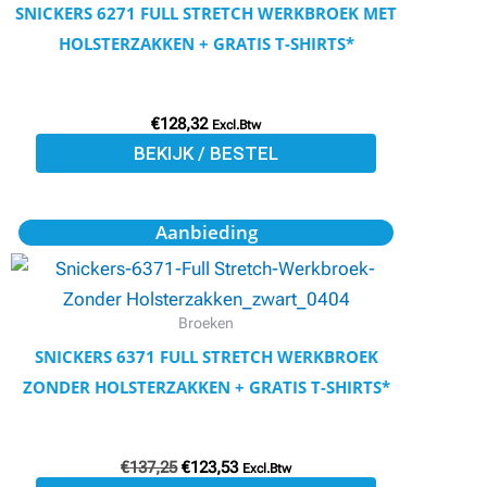
variaties.
SNICKERS 6271 FULL STRETCH WERKBROEK MET
Deze
HOLSTERZAKKEN + GRATIS T-SHIRTS*
optie
kan
€
128,32
gekozen
Excl.Btw
BEKIJK / BESTEL
worden
op
de
Oorspronkelijke
Huidige
Dit
Aanbieding
prijs
prijs
productpagina
product
was:
is:
€137,25.
€123,53.
heeft
meerdere
Broeken
variaties.
SNICKERS 6371 FULL STRETCH WERKBROEK
Deze
ZONDER HOLSTERZAKKEN + GRATIS T-SHIRTS*
optie
kan
€
137,25
€
123,53
gekozen
Excl.Btw