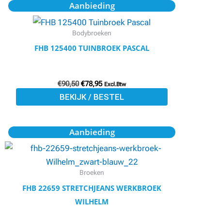
Oorspronkelijke
Huidige
Dit
Aanbieding
prijs
prijs
de
product
was:
is:
productpagina
€90,50.
€78,95.
heeft
Bodybroeken
meerdere
FHB 125400 TUINBROEK PASCAL
variaties.
Deze
optie
€
90,50
€
78,95
Excl.Btw
BEKIJK / BESTEL
kan
gekozen
worden
Oorspronkelijke
Huidige
Dit
Aanbieding
prijs
prijs
op
product
was:
is:
de
€76,90.
€66,95.
heeft
productpagina
meerdere
Broeken
variaties.
FHB 22659 STRETCHJEANS WERKBROEK
Deze
WILHELM
optie