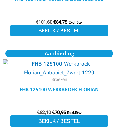
Deze
optie
€
101,60
€
84,75
kan
Excl.Btw
BEKIJK / BESTEL
gekozen
worden
op
Oorspronkelijke
Huidige
Dit
Aanbieding
prijs
prijs
de
product
was:
is:
productpagina
€82,10.
€70,95.
heeft
meerdere
Broeken
variaties.
FHB 125100 WERKBROEK FLORIAN
Deze
optie
€
82,10
€
70,95
kan
Excl.Btw
BEKIJK / BESTEL
gekozen
worden
op