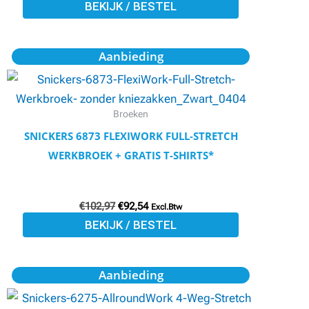
BEKIJK / BESTEL
worden
op
de
Oorspronkelijke
Huidige
Dit
Aanbieding
prijs
prijs
productpagina
product
was:
is:
€102,97.
€92,54.
heeft
meerdere
Broeken
variaties.
SNICKERS 6873 FLEXIWORK FULL-STRETCH
Deze
WERKBROEK + GRATIS T-SHIRTS*
optie
kan
€
102,97
€
92,54
gekozen
Excl.Btw
BEKIJK / BESTEL
worden
op
de
Oorspronkelijke
Huidige
Dit
Aanbieding
prijs
prijs
productpagina
product
was:
is:
€119,71.
€107,51.