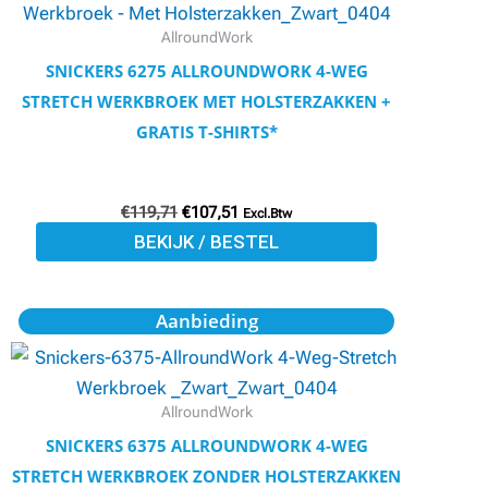
heeft
meerdere
AllroundWork
variaties.
SNICKERS 6275 ALLROUNDWORK 4-WEG
Deze
STRETCH WERKBROEK MET HOLSTERZAKKEN +
optie
GRATIS T-SHIRTS*
kan
gekozen
€
119,71
€
107,51
worden
Excl.Btw
BEKIJK / BESTEL
op
de
productpagina
Oorspronkelijke
Huidige
Dit
Aanbieding
prijs
prijs
product
was:
is:
€109,40.
€98,23.
heeft
meerdere
AllroundWork
variaties.
SNICKERS 6375 ALLROUNDWORK 4-WEG
Deze
STRETCH WERKBROEK ZONDER HOLSTERZAKKEN