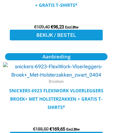
optie
+ GRATIS T-SHIRTS*
kan
gekozen
€
109,40
€
98,23
worden
Excl.Btw
BEKIJK / BESTEL
op
de
productpagina
Oorspronkelijke
Huidige
Dit
Aanbieding
prijs
prijs
product
was:
is:
€188,50.
€169,65.
heeft
meerdere
Broeken
variaties.
SNICKERS 6923 FLEXIWORK VLOERLEGGERS
Deze
BROEK+ MET HOLSTERZAKKEN + GRATIS T-
optie
SHIRTS*
kan
gekozen
€
188,50
€
169,65
worden
Excl.Btw