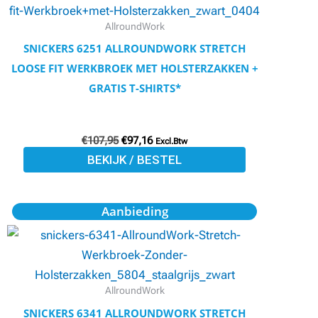
€107,95.
€97,16.
heeft
meerdere
AllroundWork
variaties.
SNICKERS 6251 ALLROUNDWORK STRETCH
Deze
LOOSE FIT WERKBROEK MET HOLSTERZAKKEN +
optie
GRATIS T-SHIRTS*
kan
gekozen
€
107,95
€
97,16
worden
Excl.Btw
BEKIJK / BESTEL
op
de
productpagina
Oorspronkelijke
Huidige
Dit
Aanbieding
prijs
prijs
product
was:
is:
€101,95.
€91,75.
heeft
meerdere
variaties.
AllroundWork
Deze
SNICKERS 6341 ALLROUNDWORK STRETCH