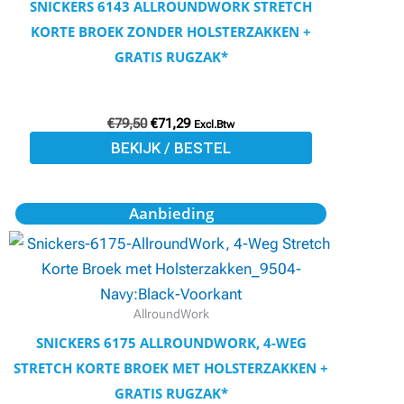
SNICKERS 6143 ALLROUNDWORK STRETCH
Deze
KORTE BROEK ZONDER HOLSTERZAKKEN +
optie
GRATIS RUGZAK*
kan
gekozen
€
79,50
€
71,29
worden
Excl.Btw
BEKIJK / BESTEL
op
de
productpagina
Oorspronkelijke
Huidige
Dit
Aanbieding
prijs
prijs
product
was:
is:
€93,59.
€84,13.
heeft
meerdere
variaties.
AllroundWork
Deze
SNICKERS 6175 ALLROUNDWORK, 4-WEG
optie
STRETCH KORTE BROEK MET HOLSTERZAKKEN +
kan
GRATIS RUGZAK*