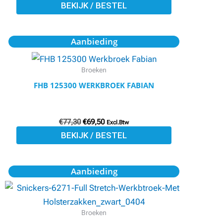
BEKIJK / BESTEL
gekozen
worden
op
Oorspronkelijke
Huidige
Dit
Aanbieding
prijs
prijs
de
product
was:
is:
productpagina
€77,30.
€69,50.
heeft
Broeken
meerdere
FHB 125300 WERKBROEK FABIAN
variaties.
Deze
optie
€
77,30
€
69,50
Excl.Btw
BEKIJK / BESTEL
kan
gekozen
worden
Dit
Aanbieding
op
product
de
heeft
productpagina
meerdere
Broeken