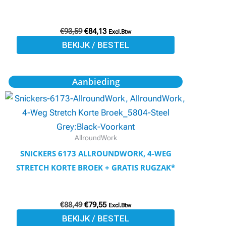
gekozen
worden
€
93,59
€
84,13
op
Excl.Btw
BEKIJK / BESTEL
de
productpagina
Oorspronkelijke
Huidige
Dit
Aanbieding
prijs
prijs
product
was:
is:
€88,49.
€79,55.
heeft
meerdere
variaties.
AllroundWork
Deze
SNICKERS 6173 ALLROUNDWORK, 4-WEG
optie
STRETCH KORTE BROEK + GRATIS RUGZAK*
kan
gekozen
€
88,49
€
79,55
worden
Excl.Btw
BEKIJK / BESTEL
op