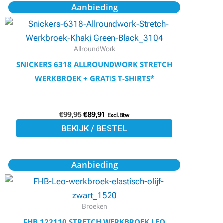
productpagina
Oorspronkelijke
Huidige
Dit
Aanbieding
prijs
prijs
product
was:
is:
€99,95.
€89,91.
heeft
meerdere
AllroundWork
variaties.
SNICKERS 6318 ALLROUNDWORK STRETCH
Deze
WERKBROEK + GRATIS T-SHIRTS*
optie
kan
€
99,95
€
89,91
gekozen
Excl.Btw
BEKIJK / BESTEL
worden
op
de
Oorspronkelijke
Huidige
Dit
Aanbieding
prijs
prijs
productpagina
product
was:
is:
€101,60.
€84,75.
heeft
meerdere
Broeken
variaties.
FHB 122110 STRETCH WERKBROEK LEO