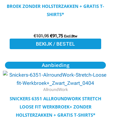
optie
BROEK ZONDER HOLSTERZAKKEN + GRATIS T-
kan
SHIRTS*
gekozen
worden
€
101,95
€
91,75
op
Excl.Btw
BEKIJK / BESTEL
de
productpagina
Oorspronkelijke
Huidige
Dit
Aanbieding
prijs
prijs
product
was:
is:
€101,95.
€91,76.
heeft
meerdere
AllroundWork
variaties.
SNICKERS 6351 ALLROUNDWORK STRETCH
Deze
LOOSE FIT WERKBROEK+ ZONDER
optie
HOLSTERZAKKEN + GRATIS T-SHIRTS*
kan
gekozen