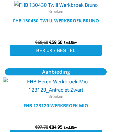
product
was:
is:
productpagina
€68,60.
€59,50.
heeft
Broeken
meerdere
FHB 130430 TWILL WERKBROEK BRUNO
variaties.
Deze
optie
€
68,60
€
59,50
Excl.Btw
BEKIJK / BESTEL
kan
gekozen
worden
Oorspronkelijke
Huidige
Dit
Aanbieding
prijs
prijs
op
product
was:
is:
de
€97,70.
€84,95.
heeft
productpagina
meerdere
Broeken
variaties.
FHB 123120 WERKBROEK MIO
Deze
optie
€
97,70
€
84,95
kan
Excl.Btw