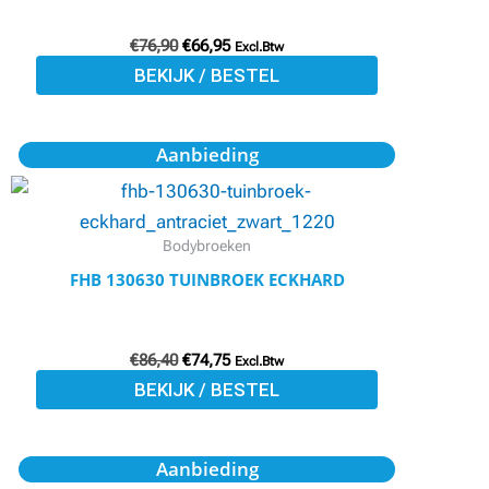
kan
€
76,90
€
66,95
gekozen
Excl.Btw
BEKIJK / BESTEL
worden
op
de
Oorspronkelijke
Huidige
Dit
Aanbieding
prijs
prijs
productpagina
product
was:
is:
€86,40.
€74,75.
heeft
meerdere
Bodybroeken
variaties.
FHB 130630 TUINBROEK ECKHARD
Deze
optie
€
86,40
€
74,75
kan
Excl.Btw
BEKIJK / BESTEL
gekozen
worden
op
Oorspronkelijke
Huidige
Dit
Aanbieding
prijs
prijs
de