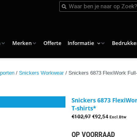
Zoeken
Zoeken
n
Merken
Offerte
Informatie
Bedrukke
porten
/
Snickers Workwear
/ Snickers 6873 FlexiWork Full
Snickers 6873 FlexiWor
T-shirts*
Oorspronkelijke
Huidige
€
102,97
€
92,54
Excl.Btw
prijs
prijs
OP VOORRAAD
was:
is: