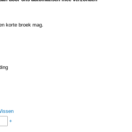
en korte broek mag.
ding
issen
+