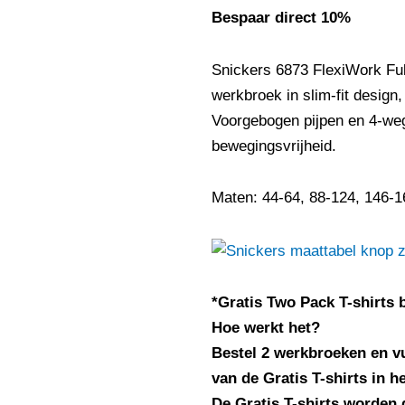
€102,97.
€92,54.
Bespaar direct 10%
Snickers 6873 FlexiWork Ful
werkbroek in slim-fit design
Voorgebogen pijpen en 4-weg s
bewegingsvrijheid.
Maten: 44-64, 88-124, 146-1
*Gratis Two Pack T-shirts 
Hoe werkt het?
Bestel 2 werkbroeken en v
van de Gratis T-shirts in h
De Gratis T-shirts worden