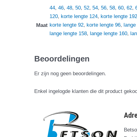
44
,
46
,
48
,
50
,
52
,
54
,
56
,
58
,
60
,
62
,
120
,
korte lengte 124
,
korte lengte 19
korte lengte 92
,
korte lengte 96
,
lange
Maat
lange lengte 158
,
lange lengte 160
,
la
Beoordelingen
Er zijn nog geen beoordelingen.
Enkel ingelogde klanten die dit product geko
Adr
Bets