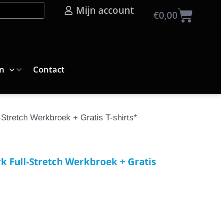
Mijn account
Wink
€
0,00
n
Contact
-Stretch Werkbroek + Gratis T-shirts*
k Full-Stretch Werkbroek + Gratis