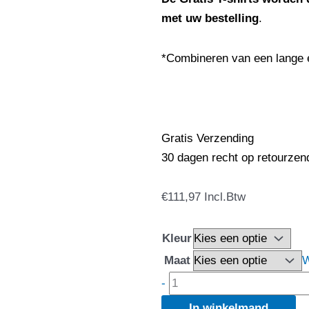
met uw bestelling
.
*Combineren van een lange 
Gratis Verzending
30 dagen recht op retourzen
Snickers
€
111,97
Incl.Btw
6873
FlexiWork
Kleur
Full-
Maat
W
Stretch
-
Werkbroek
In winkelmand