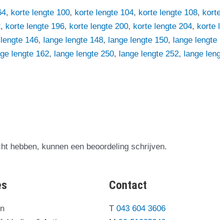
64
,
korte lengte 100
,
korte lengte 104
,
korte lengte 108
,
kort
2
,
korte lengte 196
,
korte lengte 200
,
korte lengte 204
,
korte 
 lengte 146
,
lange lengte 148
,
lange lengte 150
,
lange lengte
nge lengte 162
,
lange lengte 250
,
lange lengte 252
,
lange len
cht hebben, kunnen een beoordeling schrijven.
es
Contact
on
T
043 604 3606