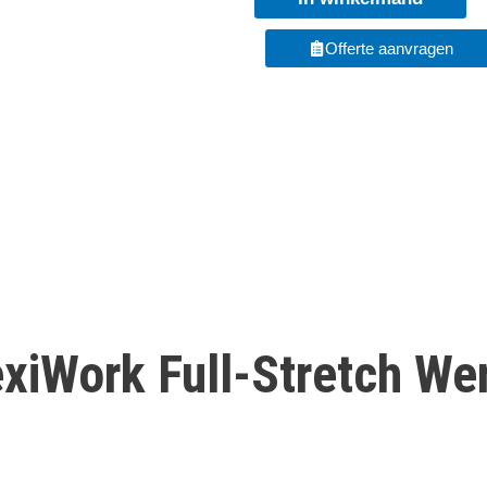
+
Gratis
Offerte aanvragen
T-
shirts*
aantal
exiWork Full-Stretch We