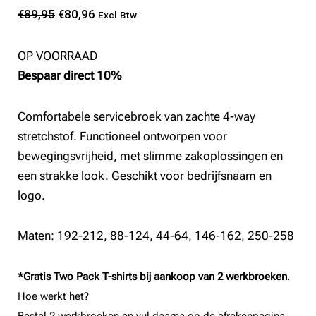
Oorspronkelijke
Huidige
€
89,95
€
80,96
Excl.Btw
prijs
prijs
was:
is:
OP VOORRAAD
€89,95.
€80,96.
Bespaar direct 10%
Comfortabele servicebroek van zachte 4-way
stretchstof. Functioneel ontworpen voor
bewegingsvrijheid, met slimme zakoplossingen en
een strakke look. Geschikt voor bedrijfsnaam en
logo.
Maten: 192-212, 88-124, 44-64, 146-162, 250-258
*Gratis Two Pack T-shirts bij aankoop van 2 werkbroeken
.
Hoe werkt het?