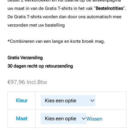
Bestel 2 werkbroeken en vul daarna op de afrekenpagina
uw maat in van de Gratis T-shirts in het vak “
Bestelnotities
“.
De Gratis T-shirts worden dan door ons automatisch mee
verzonden met uw bestelling
*Combineren van een lange en korte broek mag.
Gratis Verzending
30 dagen recht op retourzending
€
Snickers
97,96
Incl.Btw
6410
ServiceWork,
Kleur
Service
Stretch
Maat
Wissen
Werkbroek
aantal