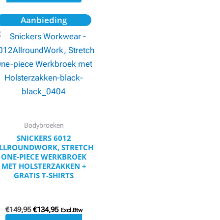
Oorspronkelijke
Huidige
Dit
Aanbieding
prijs
prijs
product
was:
is:
€149,95.
€134,95.
heeft
meerdere
variaties.
Deze
optie
kan
Bodybroeken
gekozen
SNICKERS 6012
worden
LLROUNDWORK, STRETCH
op
ONE-PIECE WERKBROEK
MET HOLSTERZAKKEN +
de
GRATIS T-SHIRTS
productpagina
€
149,95
€
134,95
Excl.Btw