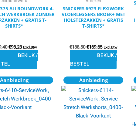
AllroundWork
Broeken
worden
worden
6375 ALLROUNDWORK 4-
SNICKERS 6923 FLEXIWORK
op
op
CH WERKBROEK ZONDER
VLOERLEGGERS BROEK+ MET
RZAKKEN + GRATIS T-
HOLSTERZAKKEN + GRATIS
de
de
SHIRTS*
T-SHIRTS*
productpagina
productpagina
9,40
€
98,23
€
188,50
€
169,65
Excl.Btw
Excl.Btw
BEKIJK /
BEKIJK /
STEL
BESTEL
Oorspronkelijke
Huidige
Oorspronkelijke
Huidige
Dit
Dit
Aanbieding
Aanbieding
prijs
prijs
prijs
prijs
product
product
was:
is:
was:
is:
€89,95.
€80,96.
€74,95.
€67,46.
heeft
heeft
meerdere
meerdere
variaties.
variaties.
Deze
Deze
optie
optie