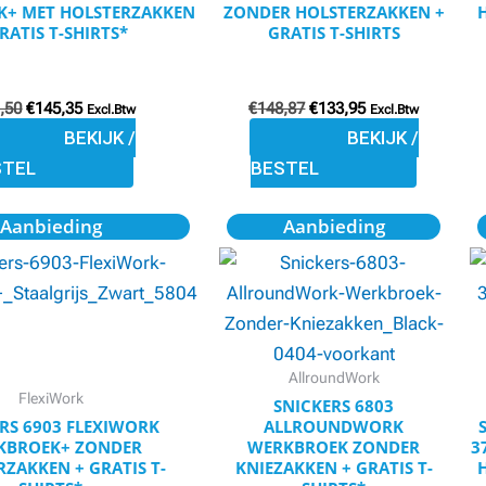
+ MET HOLSTERZAKKEN
ZONDER HOLSTERZAKKEN +
kan
kan
RATIS T-SHIRTS*
GRATIS T-SHIRTS
gekozen
gekozen
worden
worden
,50
€
145,35
€
148,87
€
133,95
Excl.Btw
Excl.Btw
op
op
BEKIJK /
BEKIJK /
de
de
STEL
BESTEL
productpagina
productpagina
Oorspronkelijke
Huidige
Oorspronkelijke
Huidige
Dit
Dit
Aanbieding
Aanbieding
prijs
prijs
prijs
prijs
product
product
was:
is:
was:
is:
€150,23.
€135,21.
€85,25.
€76,73.
heeft
heeft
meerdere
meerdere
variaties.
variaties.
Deze
Deze
AllroundWork
FlexiWork
optie
optie
SNICKERS 6803
RS 6903 FLEXIWORK
ALLROUNDWORK
kan
kan
KBROEK+ ZONDER
WERKBROEK ZONDER
3
gekozen
gekozen
RZAKKEN + GRATIS T-
KNIEZAKKEN + GRATIS T-