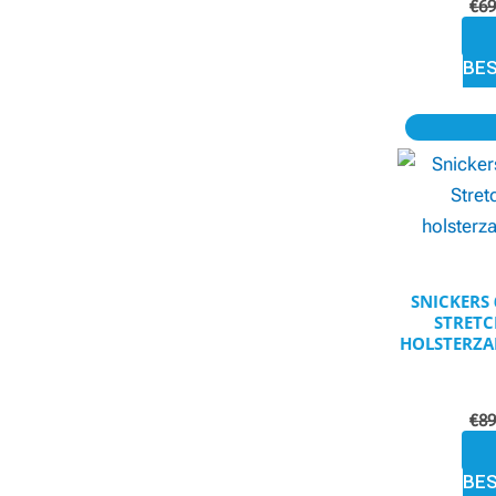
€
69
BE
SNICKERS
STRET
HOLSTERZA
€
89
BE