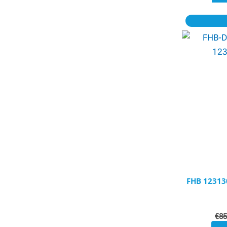
FHB 1231
€
85