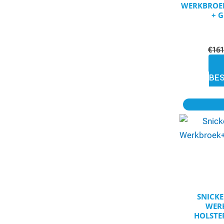
WERKBROEK
+ G
€
161
BE
SNICKE
WER
HOLSTE