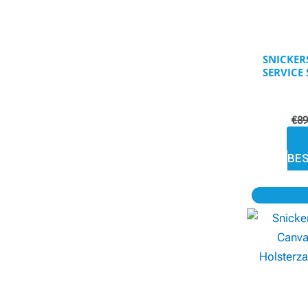
SNICKER
SERVICE
€
89
BE