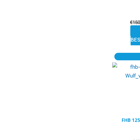
€
150
BE
FHB 12