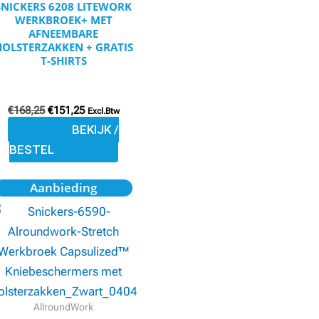
SNICKERS 6208 LITEWORK
worden
WERKBROEK+ MET
op
AFNEEMBARE
HOLSTERZAKKEN + GRATIS
de
T-SHIRTS
productpagina
€
168,25
€
151,25
Excl.Btw
BEKIJK /
BESTEL
Oorspronkelijke
Huidige
Dit
Aanbieding
prijs
prijs
product
was:
is:
€156,01.
€140,23.
heeft
meerdere
variaties.
Deze
optie
AllroundWork