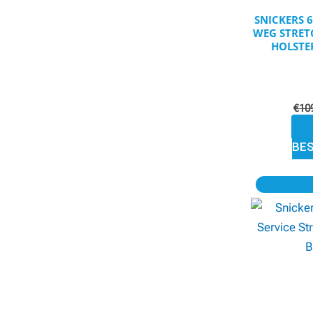
SNICKERS 
WEG STRET
HOLSTE
€
10
BE