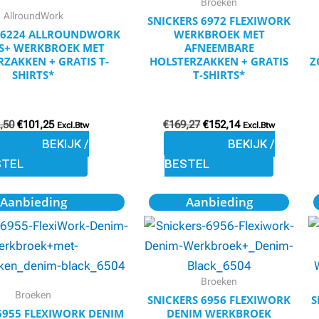
Broeken
AllroundWork
kan
kan
SNICKERS 6972 FLEXIWORK
S 6224 ALLROUNDWORK
WERKBROEK MET
gekozen
gekozen
S+ WERKBROEK MET
AFNEEMBARE
worden
worden
RZAKKEN + GRATIS T-
HOLSTERZAKKEN + GRATIS
Z
SHIRTS*
T-SHIRTS*
op
op
de
de
productpagina
productpagina
,50
€
101,25
€
169,27
€
152,14
Excl.Btw
Excl.Btw
BEKIJK /
BEKIJK /
STEL
BESTEL
Oorspronkelijke
Huidige
Oorspronkelijke
Huidige
Dit
Dit
Aanbieding
Aanbieding
prijs
prijs
prijs
prijs
product
product
was:
is:
was:
is:
€161,50.
€145,35.
€148,87.
€133,95.
heeft
heeft
meerdere
meerdere
variaties.
variaties.
Broeken
Broeken
Deze
Deze
SNICKERS 6956 FLEXIWORK
S
6955 FLEXIWORK DENIM
DENIM WERKBROEK
optie
optie