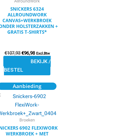
AllroundWork
kan
SNICKERS 6324
ALLROUNDWORK
gekozen
CANVAS+WERKBROEK
worden
ONDER HOLSTERZAKKEN +
GRATIS T-SHIRTS*
op
de
productpagina
€
107,93
€
96,98
Excl.Btw
BEKIJK /
BESTEL
Oorspronkelijke
Huidige
Dit
Aanbieding
prijs
prijs
product
was:
is:
€164,95.
€148,46.
heeft
meerdere
variaties.
Broeken
Deze
NICKERS 6902 FLEXIWORK
WERKBROEK + MET
optie