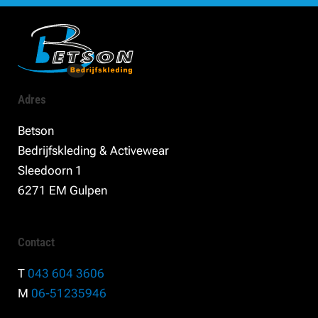
Adres
Betson
Bedrijfskleding & Activewear
Sleedoorn 1
6271 EM Gulpen
Contact
T
043 604 3606
M
06-51235946