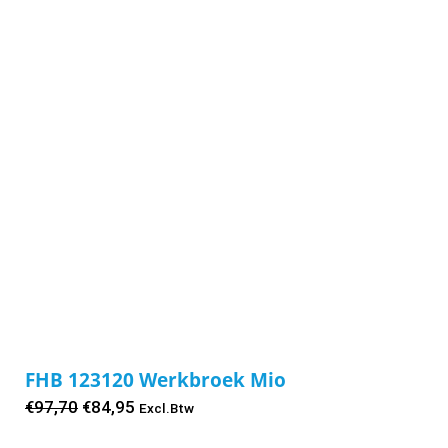
FHB 123120 Werkbroek Mio
Oorspronkelijke
Huidige
€
97,70
€
84,95
Excl.Btw
prijs
prijs