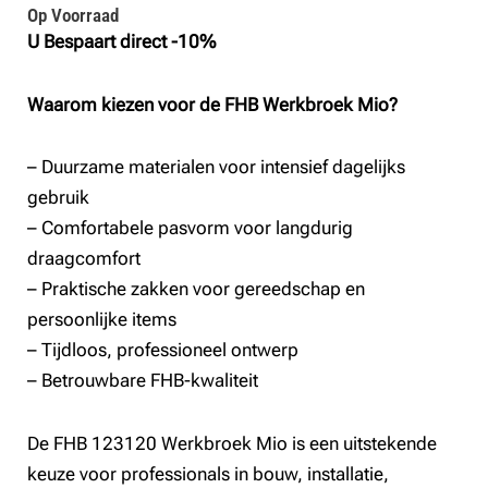
Op Voorraad
was:
is:
U Bespaart direct -10%
€97,70.
€84,95.
Waarom kiezen voor de FHB Werkbroek Mio?
– Duurzame materialen voor intensief dagelijks
gebruik
– Comfortabele pasvorm voor langdurig
draagcomfort
– Praktische zakken voor gereedschap en
persoonlijke items
– Tijdloos, professioneel ontwerp
– Betrouwbare FHB-kwaliteit
De FHB 123120 Werkbroek Mio is een uitstekende
keuze voor professionals in bouw, installatie,