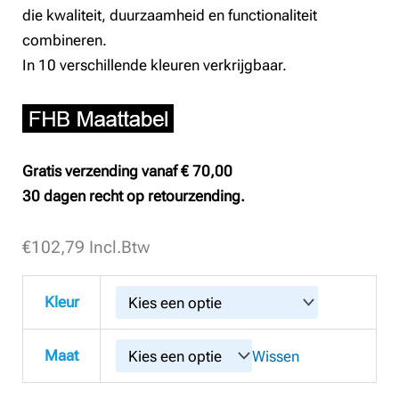
die kwaliteit, duurzaamheid en functionaliteit
combineren.
In 10 verschillende kleuren verkrijgbaar.
Gratis verzending vanaf € 70,00
30 dagen recht op retourzending.
€
FHB
102,79
Incl.Btw
123120
Werkbroek
Kleur
Mio
aantal
Maat
Wissen