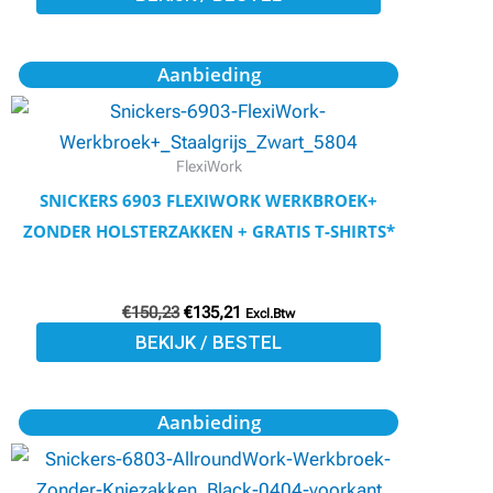
op
de
Oorspronkelijke
Huidige
Dit
Aanbieding
prijs
prijs
productpagina
product
was:
is:
€150,23.
€135,21.
heeft
meerdere
FlexiWork
variaties.
SNICKERS 6903 FLEXIWORK WERKBROEK+
Deze
ZONDER HOLSTERZAKKEN + GRATIS T-SHIRTS*
optie
kan
€
150,23
€
135,21
gekozen
Excl.Btw
BEKIJK / BESTEL
worden
op
de
Oorspronkelijke
Huidige
Dit
Aanbieding
prijs
prijs
productpagina
product
was:
is:
€85,25.
€76,73.
heeft