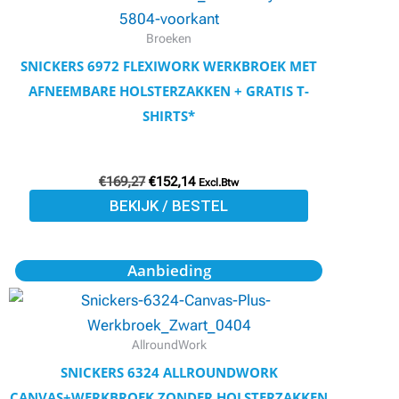
meerdere
variaties.
Broeken
Deze
SNICKERS 6972 FLEXIWORK WERKBROEK MET
optie
AFNEEMBARE HOLSTERZAKKEN + GRATIS T-
kan
SHIRTS*
gekozen
worden
€
169,27
€
152,14
op
Excl.Btw
BEKIJK / BESTEL
de
productpagina
Oorspronkelijke
Huidige
Dit
Aanbieding
prijs
prijs
product
was:
is:
€107,93.
€96,98.
heeft
meerdere
AllroundWork
variaties.
SNICKERS 6324 ALLROUNDWORK
Deze
CANVAS+WERKBROEK ZONDER HOLSTERZAKKEN