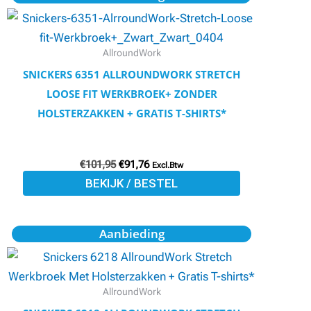
prijs
prijs
product
was:
is:
€101,95.
€91,76.
heeft
meerdere
AllroundWork
variaties.
SNICKERS 6351 ALLROUNDWORK STRETCH
Deze
LOOSE FIT WERKBROEK+ ZONDER
optie
HOLSTERZAKKEN + GRATIS T-SHIRTS*
kan
gekozen
€
101,95
€
91,76
worden
Excl.Btw
BEKIJK / BESTEL
op
de
productpagina
Oorspronkelijke
Huidige
Dit
Aanbieding
prijs
prijs
product
was:
is:
€109,95.
€98,90.
heeft
meerdere
AllroundWork
variaties.