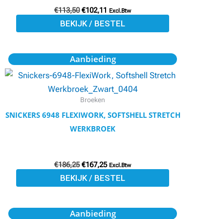
€
113,50
€
102,11
gekozen
Excl.Btw
BEKIJK / BESTEL
worden
op
de
Oorspronkelijke
Huidige
Dit
Aanbieding
prijs
prijs
productpagina
product
was:
is:
€186,25.
€167,25.
heeft
meerdere
Broeken
variaties.
SNICKERS 6948 FLEXIWORK, SOFTSHELL STRETCH
Deze
WERKBROEK
optie
kan
€
186,25
€
167,25
gekozen
Excl.Btw
BEKIJK / BESTEL
worden
op
de
Oorspronkelijke
Huidige
Dit
Aanbieding
prijs
prijs