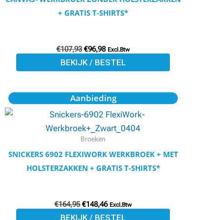
optie
+ GRATIS T-SHIRTS*
kan
gekozen
€
107,93
€
96,98
worden
Excl.Btw
BEKIJK / BESTEL
op
de
productpagina
Oorspronkelijke
Huidige
Dit
Aanbieding
prijs
prijs
product
was:
is:
€164,95.
€148,46.
heeft
meerdere
Broeken
variaties.
SNICKERS 6902 FLEXIWORK WERKBROEK + MET
Deze
HOLSTERZAKKEN + GRATIS T-SHIRTS*
optie
kan
€
164,95
€
148,46
gekozen
Excl.Btw
BEKIJK / BESTEL
worden