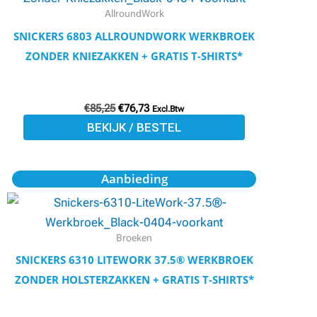
meerdere
AllroundWork
variaties.
SNICKERS 6803 ALLROUNDWORK WERKBROEK
Deze
ZONDER KNIEZAKKEN + GRATIS T-SHIRTS*
optie
kan
€
85,25
€
76,73
gekozen
Excl.Btw
BEKIJK / BESTEL
worden
op
de
Oorspronkelijke
Huidige
Dit
Aanbieding
prijs
prijs
productpagina
product
was:
is:
€113,50.
€102,11.
heeft
meerdere
Broeken
variaties.
SNICKERS 6310 LITEWORK 37.5® WERKBROEK
Deze
ZONDER HOLSTERZAKKEN + GRATIS T-SHIRTS*
optie
kan