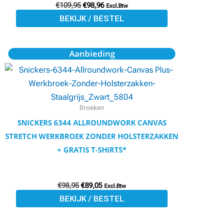
€
109,95
€
98,96
worden
Excl.Btw
BEKIJK / BESTEL
op
de
productpagina
Oorspronkelijke
Huidige
Dit
Aanbieding
prijs
prijs
product
was:
is:
€98,95.
€89,05.
heeft
meerdere
variaties.
Broeken
Deze
SNICKERS 6344 ALLROUNDWORK CANVAS
optie
STRETCH WERKBROEK ZONDER HOLSTERZAKKEN
kan
+ GRATIS T-SHIRTS*
gekozen
worden
€
98,95
€
89,05
op
Excl.Btw
BEKIJK / BESTEL
de
productpagina