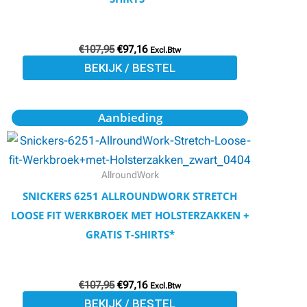
kan
gekozen
€
107,95
€
97,16
worden
Excl.Btw
BEKIJK / BESTEL
op
de
productpagina
Oorspronkelijke
Huidige
Dit
Aanbieding
prijs
prijs
product
was:
is:
€107,95.
€97,16.
heeft
meerdere
AllroundWork
variaties.
SNICKERS 6251 ALLROUNDWORK STRETCH
Deze
LOOSE FIT WERKBROEK MET HOLSTERZAKKEN +
optie
GRATIS T-SHIRTS*
kan
gekozen
€
107,95
€
97,16
worden
Excl.Btw
BEKIJK / BESTEL
op