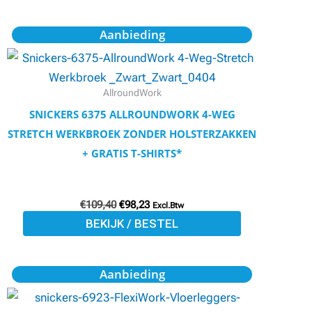
de
productpagina
Oorspronkelijke
Huidige
Dit
Aanbieding
prijs
prijs
product
was:
is:
€109,40.
€98,23.
heeft
meerdere
AllroundWork
variaties.
SNICKERS 6375 ALLROUNDWORK 4-WEG
Deze
STRETCH WERKBROEK ZONDER HOLSTERZAKKEN
optie
+ GRATIS T-SHIRTS*
kan
gekozen
€
109,40
€
98,23
worden
Excl.Btw
BEKIJK / BESTEL
op
de
productpagina
Oorspronkelijke
Huidige
Dit
Aanbieding
prijs
prijs
product
was:
is:
€188,50.
€169,65.
heeft