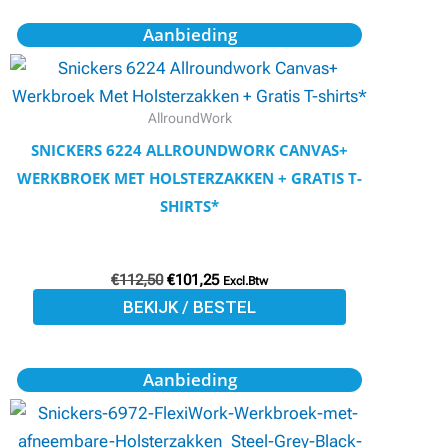
Oorspronkelijke
Huidige
Dit
Aanbieding
prijs
prijs
product
was:
is:
€112,50.
€101,25.
heeft
meerdere
AllroundWork
variaties.
SNICKERS 6224 ALLROUNDWORK CANVAS+
Deze
WERKBROEK MET HOLSTERZAKKEN + GRATIS T-
optie
SHIRTS*
kan
gekozen
€
112,50
€
101,25
worden
Excl.Btw
BEKIJK / BESTEL
op
de
productpagina
Oorspronkelijke
Huidige
Dit
Aanbieding
prijs
prijs
product
was:
is:
€169,27.
€152,14.
heeft