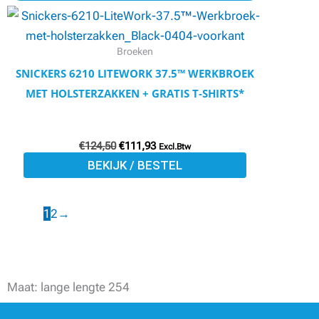
productpagina
product
was:
is:
€124,50.
€111,93.
heeft
meerdere
Broeken
variaties.
SNICKERS 6210 LITEWORK 37.5™ WERKBROEK
Deze
MET HOLSTERZAKKEN + GRATIS T-SHIRTS*
optie
kan
€
124,50
€
111,93
gekozen
Excl.Btw
BEKIJK / BESTEL
worden
op
de
1
2
→
productpagina
Maat: lange lengte 254