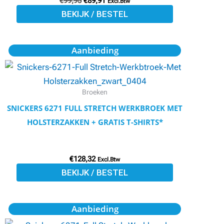
€
99,95
€
89,91
gekozen
Excl.Btw
BEKIJK / BESTEL
worden
op
de
Dit
Aanbieding
productpagina
product
heeft
meerdere
Broeken
variaties.
SNICKERS 6271 FULL STRETCH WERKBROEK MET
Deze
HOLSTERZAKKEN + GRATIS T-SHIRTS*
optie
kan
€
128,32
gekozen
Excl.Btw
BEKIJK / BESTEL
worden
op
de
Oorspronkelijke
Huidige
Dit
Aanbieding
prijs
prijs
productpagina
product
was:
is: