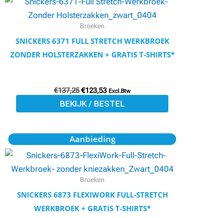
€137,25.
€123,53.
heeft
meerdere
Broeken
variaties.
SNICKERS 6371 FULL STRETCH WERKBROEK
Deze
ZONDER HOLSTERZAKKEN + GRATIS T-SHIRTS*
optie
kan
€
137,25
€
123,53
gekozen
Excl.Btw
BEKIJK / BESTEL
worden
op
de
Oorspronkelijke
Huidige
Dit
Aanbieding
prijs
prijs
productpagina
product
was:
is:
€102,97.
€92,54.
heeft
meerdere
Broeken
variaties.
SNICKERS 6873 FLEXIWORK FULL-STRETCH
Deze
WERKBROEK + GRATIS T-SHIRTS*
optie