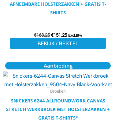
optie
AFNEEMBARE HOLSTERZAKKEN + GRATIS T-
kan
SHIRTS
gekozen
worden
€
168,25
€
151,25
op
Excl.Btw
BEKIJK / BESTEL
de
productpagina
Oorspronkelijke
Huidige
Dit
Aanbieding
prijs
prijs
product
was:
is:
€109,95.
€98,96.
heeft
meerdere
Broeken
variaties.
SNICKERS 6244 ALLROUNDWORK CANVAS
Deze
STRETCH WERKBROEK MET HOLSTERZAKKEN +
optie
GRATIS T-SHIRTS*
kan
gekozen