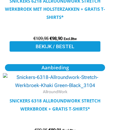
SNICKERS 6218 ALLROUNDWORK STRETCH
Deze
WERKBROEK MET HOLSTERZAKKEN + GRATIS T-
optie
SHIRTS*
kan
gekozen
€
109,95
€
98,90
worden
Excl.Btw
BEKIJK / BESTEL
op
de
productpagina
Oorspronkelijke
Huidige
Dit
Aanbieding
prijs
prijs
product
was:
is:
€99,95.
€89,91.
heeft
meerdere
AllroundWork
variaties.
SNICKERS 6318 ALLROUNDWORK STRETCH
Deze
WERKBROEK + GRATIS T-SHIRTS*
optie
kan