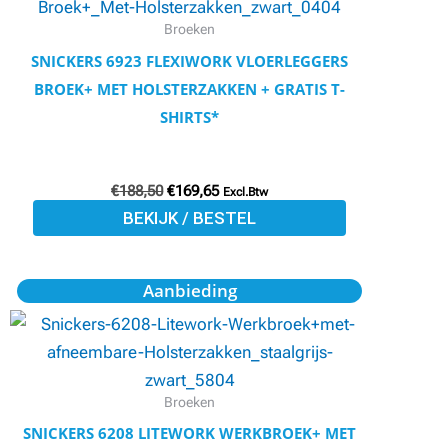
meerdere
Broeken
variaties.
SNICKERS 6923 FLEXIWORK VLOERLEGGERS
Deze
BROEK+ MET HOLSTERZAKKEN + GRATIS T-
optie
SHIRTS*
kan
gekozen
€
188,50
€
169,65
worden
Excl.Btw
BEKIJK / BESTEL
op
de
productpagina
Oorspronkelijke
Huidige
Dit
Aanbieding
prijs
prijs
product
was:
is:
€168,25.
€151,25.
heeft
meerdere
variaties.
Broeken
Deze
SNICKERS 6208 LITEWORK WERKBROEK+ MET