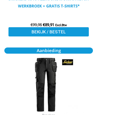
de
WERKBROEK + GRATIS T-SHIRTS*
productpagina
€
99,95
€
89,91
Excl.Btw
BEKIJK / BESTEL
Dit
Aanbieding
product
heeft
meerdere
variaties.
Deze
optie
kan
gekozen
worden