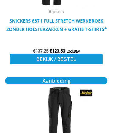
gekozen
worden
Broeken
op
SNICKERS 6371 FULL STRETCH WERKBROEK
de
ZONDER HOLSTERZAKKEN + GRATIS T-SHIRTS*
productpagina
€
137,25
€
123,53
Excl.Btw
BEKIJK / BESTEL
Oorspronkelijke
Huidige
Dit
Aanbieding
prijs
prijs
product
was:
is:
€102,97.
€92,54.
heeft
meerdere
variaties.
Deze
optie