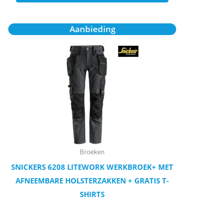
Oorspronkelijke
Huidige
Dit
Aanbieding
prijs
prijs
product
was:
is:
€168,25.
€151,25.
heeft
meerdere
variaties.
Deze
optie
kan
gekozen
worden
Broeken
op
SNICKERS 6208 LITEWORK WERKBROEK+ MET
de
AFNEEMBARE HOLSTERZAKKEN + GRATIS T-
productpagina
SHIRTS