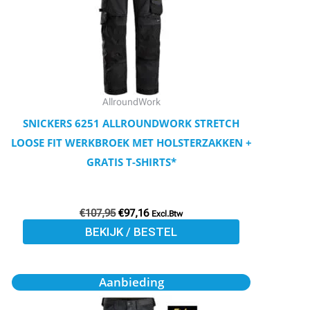
variaties.
Deze
optie
kan
gekozen
worden
AllroundWork
op
SNICKERS 6251 ALLROUNDWORK STRETCH
de
LOOSE FIT WERKBROEK MET HOLSTERZAKKEN +
productpagina
GRATIS T-SHIRTS*
€
107,95
€
97,16
Excl.Btw
BEKIJK / BESTEL
Oorspronkelijke
Huidige
Dit
Aanbieding
prijs
prijs
product
was:
is: