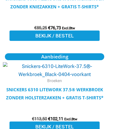
Deze
ZONDER KNIEZAKKEN + GRATIS T-SHIRTS*
optie
kan
€
85,25
€
76,73
gekozen
Excl.Btw
BEKIJK / BESTEL
worden
op
de
Oorspronkelijke
Huidige
Dit
Aanbieding
prijs
prijs
productpagina
product
was:
is:
€113,50.
€102,11.
heeft
meerdere
Broeken
variaties.
SNICKERS 6310 LITEWORK 37.5® WERKBROEK
Deze
ZONDER HOLSTERZAKKEN + GRATIS T-SHIRTS*
optie
kan
€
113,50
€
102,11
gekozen
Excl.Btw
BEKIJK / BESTEL
worden