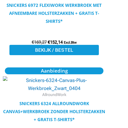
Deze
SNICKERS 6972 FLEXIWORK WERKBROEK MET
optie
AFNEEMBARE HOLSTERZAKKEN + GRATIS T-
kan
SHIRTS*
gekozen
worden
€
169,27
€
152,14
op
Excl.Btw
BEKIJK / BESTEL
de
productpagina
Oorspronkelijke
Huidige
Dit
Aanbieding
prijs
prijs
product
was:
is:
€107,93.
€96,98.
heeft
meerdere
AllroundWork
variaties.
SNICKERS 6324 ALLROUNDWORK
Deze
CANVAS+WERKBROEK ZONDER HOLSTERZAKKEN
optie
+ GRATIS T-SHIRTS*
kan