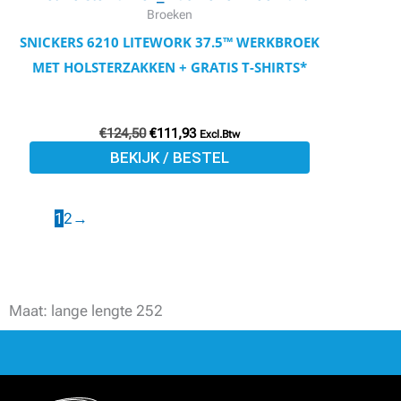
meerdere
Broeken
variaties.
SNICKERS 6210 LITEWORK 37.5™ WERKBROEK
Deze
MET HOLSTERZAKKEN + GRATIS T-SHIRTS*
optie
kan
€
124,50
€
111,93
gekozen
Excl.Btw
BEKIJK / BESTEL
worden
op
de
1
2
→
productpagina
Maat: lange lengte 252