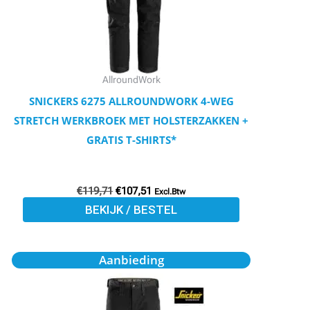
optie
kan
gekozen
worden
AllroundWork
op
SNICKERS 6275 ALLROUNDWORK 4-WEG
de
STRETCH WERKBROEK MET HOLSTERZAKKEN +
productpagina
GRATIS T-SHIRTS*
€
119,71
€
107,51
Excl.Btw
BEKIJK / BESTEL
Oorspronkelijke
Huidige
Dit
Aanbieding
prijs
prijs
product
was:
is:
€109,40.
€98,23.
heeft