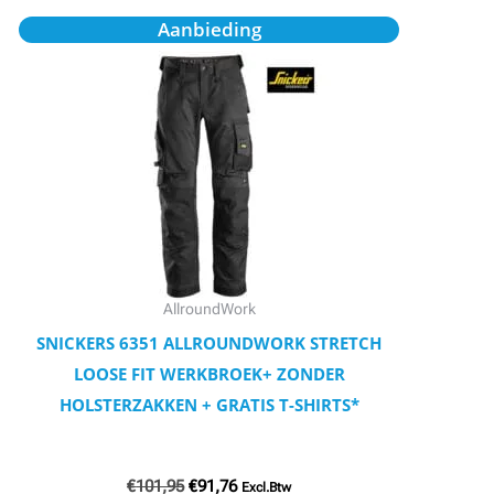
Oorspronkelijke
Huidige
Dit
Aanbieding
prijs
prijs
product
was:
is:
€101,95.
€91,76.
heeft
meerdere
variaties.
Deze
optie
kan
gekozen
worden
AllroundWork
op
SNICKERS 6351 ALLROUNDWORK STRETCH
de
LOOSE FIT WERKBROEK+ ZONDER
productpagina
HOLSTERZAKKEN + GRATIS T-SHIRTS*
€
101,95
€
91,76
Excl.Btw