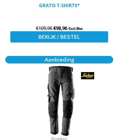
productpagina
GRATIS T-SHIRTS*
€
109,95
€
98,96
Excl.Btw
BEKIJK / BESTEL
Oorspronkelijke
Huidige
Dit
Aanbieding
prijs
prijs
product
was:
is:
€98,95.
€89,05.
heeft
meerdere
variaties.
Deze
optie
kan
gekozen
worden
Broeken