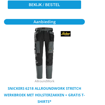
BEKIJK / BESTEL
Oorspronkelijke
Huidige
Dit
Aanbieding
prijs
prijs
product
was:
is:
€109,95.
€98,90.
heeft
meerdere
variaties.
Deze
optie
kan
gekozen
worden
AllroundWork
op
SNICKERS 6218 ALLROUNDWORK STRETCH
de
WERKBROEK MET HOLSTERZAKKEN + GRATIS T-
productpagina
SHIRTS*