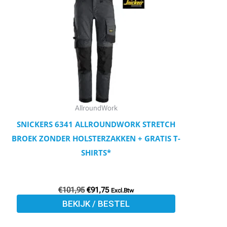
€101,95.
€91,75.
heeft
meerdere
variaties.
Deze
optie
kan
gekozen
worden
AllroundWork
op
SNICKERS 6341 ALLROUNDWORK STRETCH
de
BROEK ZONDER HOLSTERZAKKEN + GRATIS T-
productpagina
SHIRTS*
€
101,95
€
91,75
Excl.Btw
BEKIJK / BESTEL