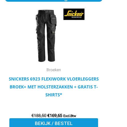
prijs
prijs
product
was:
is:
€188,50.
€169,65.
heeft
meerdere
variaties.
Deze
optie
kan
gekozen
worden
Broeken
op
SNICKERS 6923 FLEXIWORK VLOERLEGGERS
de
BROEK+ MET HOLSTERZAKKEN + GRATIS T-
productpagina
SHIRTS*
€
188,50
€
169,65
Excl.Btw
BEKIJK / BESTEL