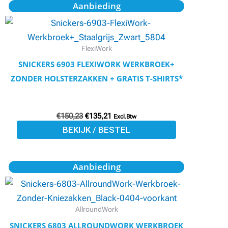
Oorspronkelijke
Huidige
Dit
Aanbieding
prijs
prijs
productpagina
product
was:
is:
€150,23.
€135,21.
heeft
meerdere
FlexiWork
variaties.
SNICKERS 6903 FLEXIWORK WERKBROEK+
Deze
ZONDER HOLSTERZAKKEN + GRATIS T-SHIRTS*
optie
kan
€
150,23
€
135,21
gekozen
Excl.Btw
BEKIJK / BESTEL
worden
op
de
Oorspronkelijke
Huidige
Dit
Aanbieding
prijs
prijs
productpagina
product
was:
is:
€85,25.
€76,73.
heeft
meerdere
AllroundWork
variaties.
SNICKERS 6803 ALLROUNDWORK WERKBROEK