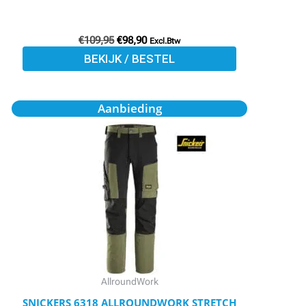
€
109,95
€
98,90
Excl.Btw
BEKIJK / BESTEL
Oorspronkelijke
Huidige
Dit
Aanbieding
prijs
prijs
product
was:
is:
€99,95.
€89,91.
heeft
meerdere
variaties.
Deze
optie
kan
gekozen
worden
AllroundWork
op
SNICKERS 6318 ALLROUNDWORK STRETCH