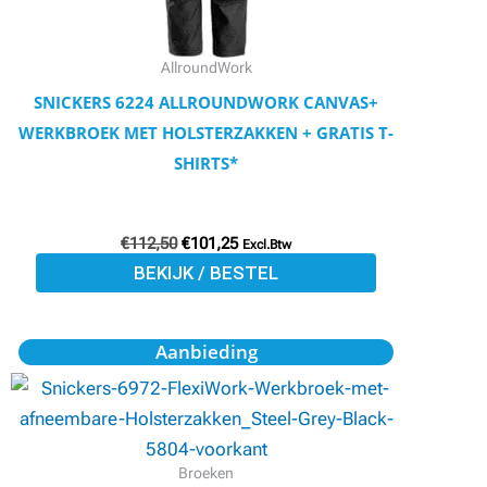
gekozen
worden
AllroundWork
op
SNICKERS 6224 ALLROUNDWORK CANVAS+
de
WERKBROEK MET HOLSTERZAKKEN + GRATIS T-
productpagina
SHIRTS*
€
112,50
€
101,25
Excl.Btw
BEKIJK / BESTEL
Oorspronkelijke
Huidige
Dit
Aanbieding
prijs
prijs
product
was:
is:
€169,27.
€152,14.
heeft
meerdere
variaties.
Broeken