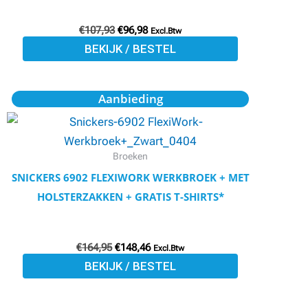
gekozen
€
107,93
€
96,98
worden
Excl.Btw
BEKIJK / BESTEL
op
de
productpagina
Oorspronkelijke
Huidige
Dit
Aanbieding
prijs
prijs
product
was:
is:
€164,95.
€148,46.
heeft
meerdere
Broeken
variaties.
SNICKERS 6902 FLEXIWORK WERKBROEK + MET
Deze
HOLSTERZAKKEN + GRATIS T-SHIRTS*
optie
kan
€
164,95
€
148,46
gekozen
Excl.Btw
BEKIJK / BESTEL
worden
op
de