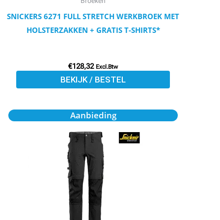
Broeken
op
SNICKERS 6271 FULL STRETCH WERKBROEK MET
de
HOLSTERZAKKEN + GRATIS T-SHIRTS*
productpagina
€
128,32
Excl.Btw
BEKIJK / BESTEL
Oorspronkelijke
Huidige
Dit
Aanbieding
prijs
prijs
product
was:
is:
€137,25.
€123,53.
heeft
meerdere
variaties.
Deze
optie
kan