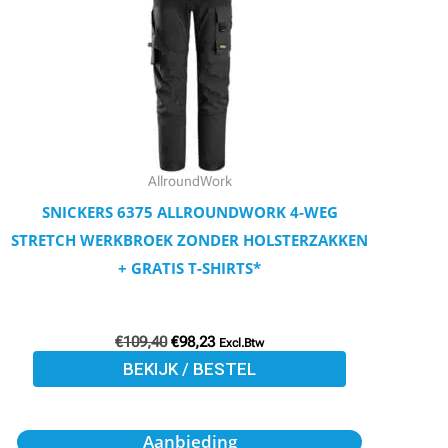
meerdere
variaties.
Deze
optie
kan
gekozen
worden
AllroundWork
op
SNICKERS 6375 ALLROUNDWORK 4-WEG
de
STRETCH WERKBROEK ZONDER HOLSTERZAKKEN
productpagina
+ GRATIS T-SHIRTS*
€
109,40
€
98,23
Excl.Btw
BEKIJK / BESTEL
Oorspronkelijke
Huidige
Dit
Aanbieding