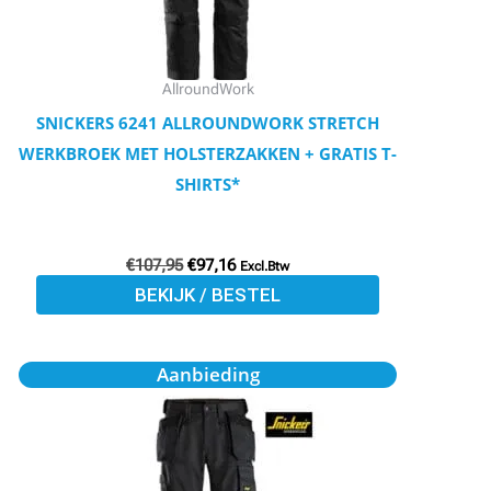
kan
gekozen
worden
AllroundWork
op
SNICKERS 6241 ALLROUNDWORK STRETCH
de
WERKBROEK MET HOLSTERZAKKEN + GRATIS T-
productpagina
SHIRTS*
€
107,95
€
97,16
Excl.Btw
BEKIJK / BESTEL
Oorspronkelijke
Huidige
Dit
Aanbieding
prijs
prijs
product
was:
is:
€107,95.
€97,16.
heeft
meerdere