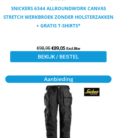
op
SNICKERS 6344 ALLROUNDWORK CANVAS
de
STRETCH WERKBROEK ZONDER HOLSTERZAKKEN
productpagina
+ GRATIS T-SHIRTS*
€
98,95
€
89,05
Excl.Btw
BEKIJK / BESTEL
Oorspronkelijke
Huidige
Dit
Aanbieding
prijs
prijs
product
was:
is:
€112,50.
€101,25.
heeft
meerdere
variaties.
Deze
optie
kan