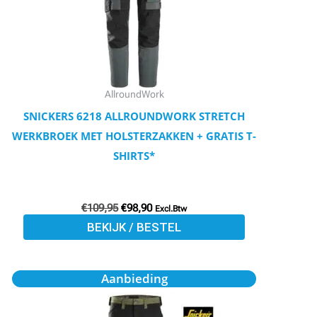
Deze
optie
kan
gekozen
worden
AllroundWork
op
SNICKERS 6218 ALLROUNDWORK STRETCH
de
WERKBROEK MET HOLSTERZAKKEN + GRATIS T-
productpagina
SHIRTS*
€
109,95
€
98,90
Excl.Btw
BEKIJK / BESTEL
Oorspronkelijke
Huidige
Dit
Aanbieding
prijs
prijs
product
was:
is:
€99,95.
€89,91.
heeft