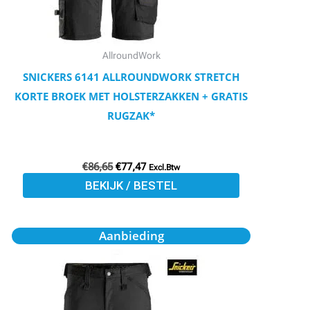
kan
gekozen
worden
AllroundWork
op
SNICKERS 6141 ALLROUNDWORK STRETCH
de
KORTE BROEK MET HOLSTERZAKKEN + GRATIS
productpagina
RUGZAK*
€
86,65
€
77,47
Excl.Btw
BEKIJK / BESTEL
Oorspronkelijke
Huidige
Dit
Aanbieding
prijs
prijs
product
was:
is:
€79,50.
€71,29.
heeft
meerdere
variaties.