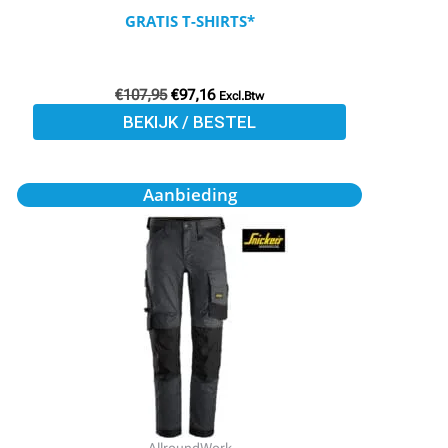
productpagina
GRATIS T-SHIRTS*
€
107,95
€
97,16
Excl.Btw
BEKIJK / BESTEL
Oorspronkelijke
Huidige
Dit
Aanbieding
prijs
prijs
product
was:
is:
€101,95.
€91,75.
heeft
meerdere
variaties.
Deze
optie
kan
gekozen
worden