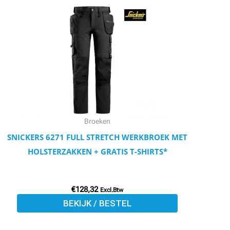
product
heeft
meerdere
variaties.
Deze
optie
kan
gekozen
worden
Broeken
op
SNICKERS 6271 FULL STRETCH WERKBROEK MET
de
HOLSTERZAKKEN + GRATIS T-SHIRTS*
productpagina
€
128,32
Excl.Btw
BEKIJK / BESTEL