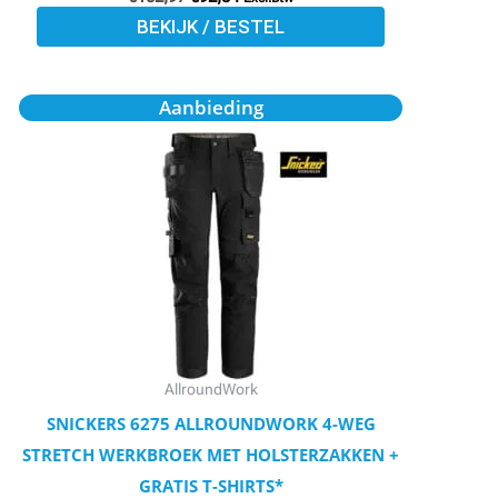
BEKIJK / BESTEL
Oorspronkelijke
Huidige
Dit
Aanbieding
prijs
prijs
product
was:
is:
€119,71.
€107,51.
heeft
meerdere
variaties.
Deze
optie
kan
gekozen
worden
AllroundWork
op
SNICKERS 6275 ALLROUNDWORK 4-WEG
de
STRETCH WERKBROEK MET HOLSTERZAKKEN +
productpagina
GRATIS T-SHIRTS*