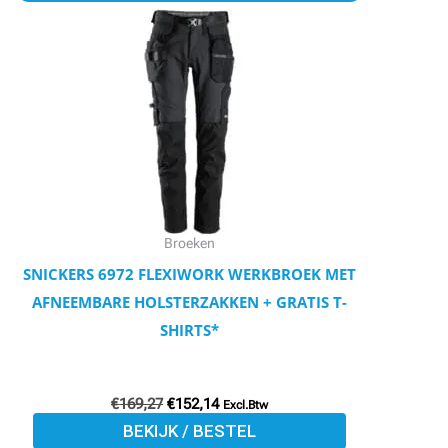
product
was:
is:
€169,27.
€152,14.
heeft
meerdere
variaties.
Deze
optie
kan
gekozen
worden
Broeken
op
SNICKERS 6972 FLEXIWORK WERKBROEK MET
de
AFNEEMBARE HOLSTERZAKKEN + GRATIS T-
productpagina
SHIRTS*
€
169,27
€
152,14
Excl.Btw
BEKIJK / BESTEL