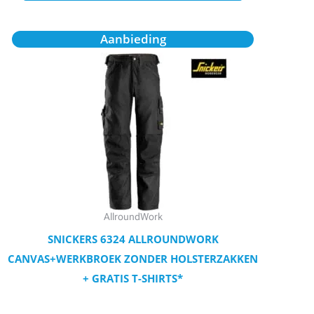
Oorspronkelijke
Huidige
Dit
Aanbieding
prijs
prijs
product
was:
is:
€107,93.
€96,98.
heeft
meerdere
variaties.
Deze
optie
kan
gekozen
worden
AllroundWork
op
SNICKERS 6324 ALLROUNDWORK
de
CANVAS+WERKBROEK ZONDER HOLSTERZAKKEN
productpagina
+ GRATIS T-SHIRTS*