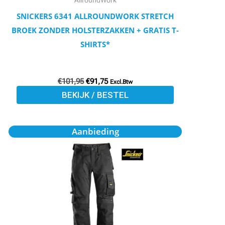
AllroundWork
op
SNICKERS 6341 ALLROUNDWORK STRETCH
de
BROEK ZONDER HOLSTERZAKKEN + GRATIS T-
productpagina
SHIRTS*
€
101,95
€
91,75
Excl.Btw
BEKIJK / BESTEL
Oorspronkelijke
Huidige
Dit
Aanbieding
prijs
prijs
product
was:
is:
€101,95.
€91,76.
heeft
meerdere
variaties.
Deze
optie