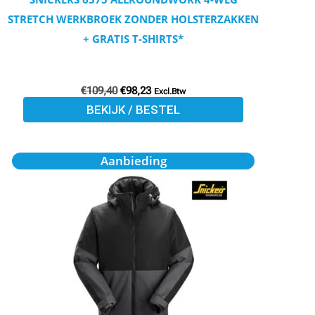
de
STRETCH WERKBROEK ZONDER HOLSTERZAKKEN
productpagina
+ GRATIS T-SHIRTS*
€
109,40
€
98,23
Excl.Btw
BEKIJK / BESTEL
Oorspronkelijke
Huidige
Dit
Aanbieding
prijs
prijs
product
was:
is:
€159,95.
€143,96.
heeft
meerdere
variaties.
Deze
optie
kan
gekozen