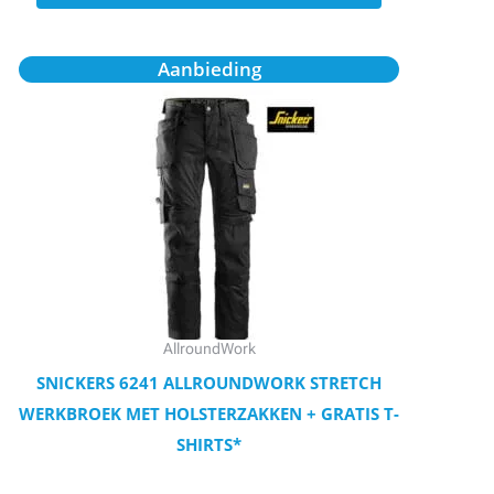
Oorspronkelijke
Huidige
Dit
Aanbieding
prijs
prijs
product
was:
is:
€107,95.
€97,16.
heeft
meerdere
variaties.
Deze
optie
kan
gekozen
worden
AllroundWork
op
SNICKERS 6241 ALLROUNDWORK STRETCH
de
WERKBROEK MET HOLSTERZAKKEN + GRATIS T-
productpagina
SHIRTS*