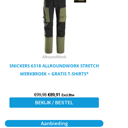
meerdere
variaties.
Deze
optie
kan
gekozen
worden
AllroundWork
op
SNICKERS 6318 ALLROUNDWORK STRETCH
de
WERKBROEK + GRATIS T-SHIRTS*
productpagina
€
99,95
€
89,91
Excl.Btw
BEKIJK / BESTEL
Dit
Aanbieding