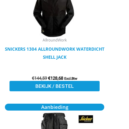
Deze
optie
kan
gekozen
worden
AllroundWork
op
SNICKERS 1304 ALLROUNDWORK WATERDICHT
de
SHELL JACK
productpagina
€
144,59
€
128,68
Excl.Btw
BEKIJK / BESTEL
Oorspronkelijke
Huidige
Dit
Aanbieding
prijs
prijs
product
was:
is:
€112,50.
€101,25.
heeft