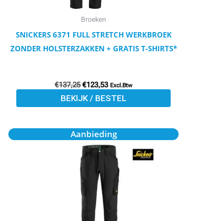
gekozen
worden
Broeken
op
SNICKERS 6371 FULL STRETCH WERKBROEK
de
ZONDER HOLSTERZAKKEN + GRATIS T-SHIRTS*
productpagina
€
137,25
€
123,53
Excl.Btw
BEKIJK / BESTEL
Oorspronkelijke
Huidige
Dit
Aanbieding
prijs
prijs
product
was:
is:
€102,97.
€92,54.
heeft
meerdere
variaties.
Deze
optie