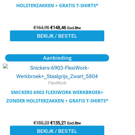
Deze
HOLSTERZAKKEN + GRATIS T-SHIRTS*
optie
kan
€
164,95
€
148,46
gekozen
Excl.Btw
BEKIJK / BESTEL
worden
op
de
Oorspronkelijke
Huidige
Dit
Aanbieding
prijs
prijs
productpagina
product
was:
is:
€150,23.
€135,21.
heeft
meerdere
FlexiWork
variaties.
SNICKERS 6903 FLEXIWORK WERKBROEK+
Deze
ZONDER HOLSTERZAKKEN + GRATIS T-SHIRTS*
optie
kan
€
150,23
€
135,21
gekozen
Excl.Btw
BEKIJK / BESTEL
worden