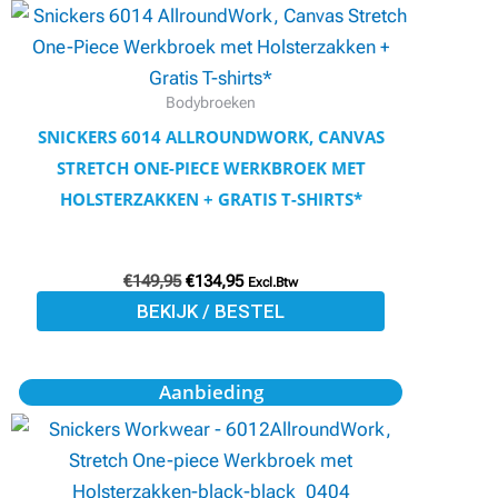
product
was:
is:
€149,95.
€134,95.
heeft
meerdere
variaties.
Bodybroeken
Deze
SNICKERS 6014 ALLROUNDWORK, CANVAS
optie
STRETCH ONE-PIECE WERKBROEK MET
kan
HOLSTERZAKKEN + GRATIS T-SHIRTS*
gekozen
worden
€
149,95
€
134,95
op
Excl.Btw
BEKIJK / BESTEL
de
productpagina
Oorspronkelijke
Huidige
Dit
Aanbieding
prijs
prijs
product
was:
is:
€149,95.
€134,95.
heeft
meerdere