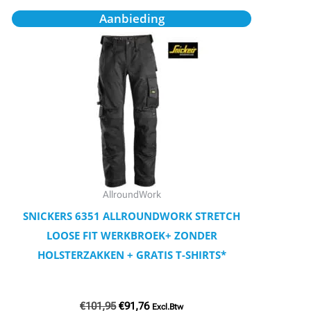
Oorspronkelijke
Huidige
Dit
Aanbieding
prijs
prijs
product
was:
is:
€101,95.
€91,76.
heeft
meerdere
variaties.
Deze
optie
kan
gekozen
worden
AllroundWork
op
SNICKERS 6351 ALLROUNDWORK STRETCH
de
LOOSE FIT WERKBROEK+ ZONDER
productpagina
HOLSTERZAKKEN + GRATIS T-SHIRTS*
€
101,95
€
91,76
Excl.Btw