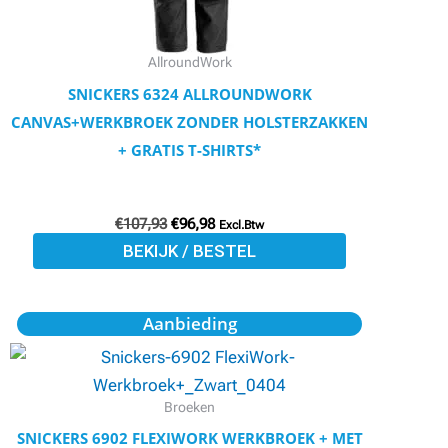
gekozen
worden
AllroundWork
op
SNICKERS 6324 ALLROUNDWORK
de
CANVAS+WERKBROEK ZONDER HOLSTERZAKKEN
productpagina
+ GRATIS T-SHIRTS*
€
107,93
€
96,98
Excl.Btw
BEKIJK / BESTEL
Oorspronkelijke
Huidige
Dit
Aanbieding
prijs
prijs
product
was:
is:
€164,95.
€148,46.
heeft
meerdere
Broeken
variaties.
SNICKERS 6902 FLEXIWORK WERKBROEK + MET