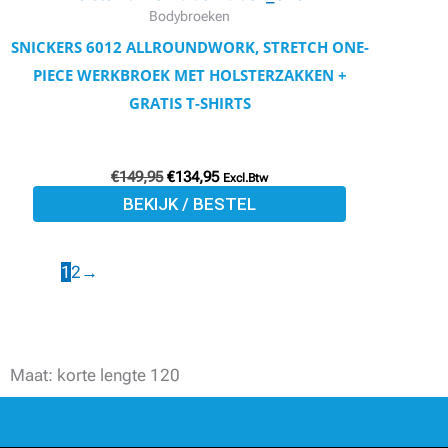
variaties.
Bodybroeken
Deze
SNICKERS 6012 ALLROUNDWORK, STRETCH ONE-
optie
PIECE WERKBROEK MET HOLSTERZAKKEN +
kan
GRATIS T-SHIRTS
gekozen
worden
€
149,95
€
134,95
op
Excl.Btw
BEKIJK / BESTEL
de
productpagina
1
2
→
Maat: korte lengte 120