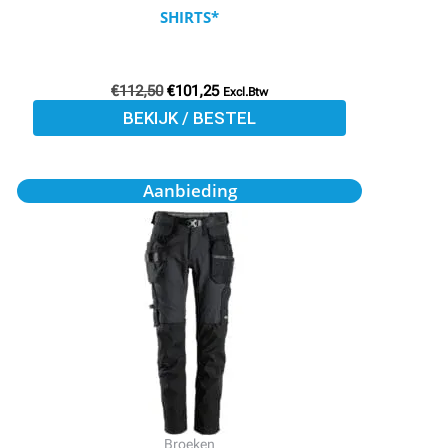
productpagina
SHIRTS*
€
112,50
€
101,25
Excl.Btw
BEKIJK / BESTEL
Oorspronkelijke
Huidige
Dit
Aanbieding
prijs
prijs
product
was:
is:
€169,27.
€152,14.
heeft
meerdere
variaties.
Deze
optie
kan
gekozen
worden
Broeken