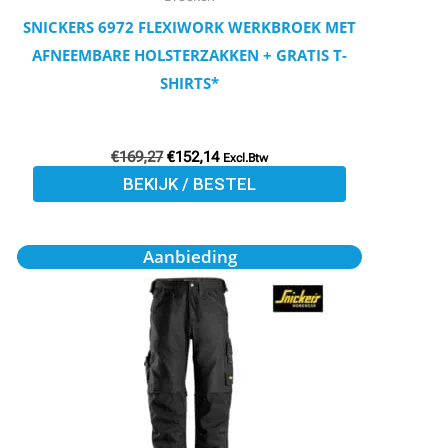
op
SNICKERS 6972 FLEXIWORK WERKBROEK MET
de
AFNEEMBARE HOLSTERZAKKEN + GRATIS T-
productpagina
SHIRTS*
€
169,27
€
152,14
Excl.Btw
BEKIJK / BESTEL
Oorspronkelijke
Huidige
Dit
Aanbieding
prijs
prijs
product
was:
is:
€107,93.
€96,98.
heeft
meerdere
variaties.
Deze
optie
kan