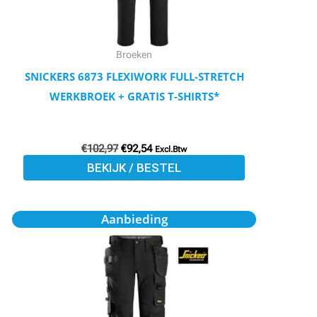
kan
gekozen
worden
Broeken
op
SNICKERS 6873 FLEXIWORK FULL-STRETCH
de
WERKBROEK + GRATIS T-SHIRTS*
productpagina
€
102,97
€
92,54
Excl.Btw
BEKIJK / BESTEL
Oorspronkelijke
Huidige
Dit
Aanbieding
prijs
prijs
product
was:
is:
€119,71.
€107,51.
heeft
meerdere
variaties.
Deze