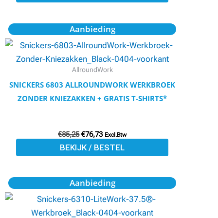
op
de
Oorspronkelijke
Huidige
Dit
Aanbieding
prijs
prijs
productpagina
product
was:
is:
€85,25.
€76,73.
heeft
meerdere
AllroundWork
variaties.
SNICKERS 6803 ALLROUNDWORK WERKBROEK
Deze
ZONDER KNIEZAKKEN + GRATIS T-SHIRTS*
optie
kan
€
85,25
€
76,73
gekozen
Excl.Btw
BEKIJK / BESTEL
worden
op
de
Oorspronkelijke
Huidige
Dit
Aanbieding
prijs
prijs
productpagina
product
was:
is:
€113,50.
€102,11.
heeft