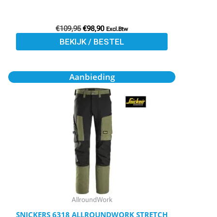
€
109,95
€
98,90
Excl.Btw
BEKIJK / BESTEL
Oorspronkelijke
Huidige
Dit
Aanbieding
prijs
prijs
product
was:
is:
€99,95.
€89,91.
heeft
meerdere
variaties.
Deze
optie
kan
gekozen
worden
AllroundWork
op
SNICKERS 6318 ALLROUNDWORK STRETCH