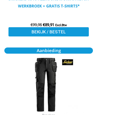
de
WERKBROEK + GRATIS T-SHIRTS*
productpagina
€
99,95
€
89,91
Excl.Btw
BEKIJK / BESTEL
Dit
Aanbieding
product
heeft
meerdere
variaties.
Deze
optie
kan
gekozen
worden