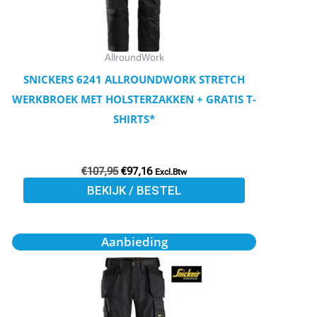
kan
gekozen
worden
AllroundWork
op
SNICKERS 6241 ALLROUNDWORK STRETCH
de
WERKBROEK MET HOLSTERZAKKEN + GRATIS T-
productpagina
SHIRTS*
€
107,95
€
97,16
Excl.Btw
BEKIJK / BESTEL
Oorspronkelijke
Huidige
Dit
Aanbieding
prijs
prijs
product
was:
is:
€107,95.
€97,16.
heeft
meerdere