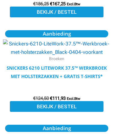
€
186,25
€
167,25
gekozen
Excl.Btw
BEKIJK / BESTEL
worden
op
de
Oorspronkelijke
Huidige
Dit
Aanbieding
prijs
prijs
productpagina
product
was:
is:
€124,50.
€111,93.
heeft
meerdere
Broeken
variaties.
SNICKERS 6210 LITEWORK 37.5™ WERKBROEK
Deze
MET HOLSTERZAKKEN + GRATIS T-SHIRTS*
optie
kan
€
124,50
€
111,93
gekozen
Excl.Btw
BEKIJK / BESTEL
worden
op
de
Oorspronkelijke
Huidige
Dit
Aanbieding
prijs
prijs
productpagina