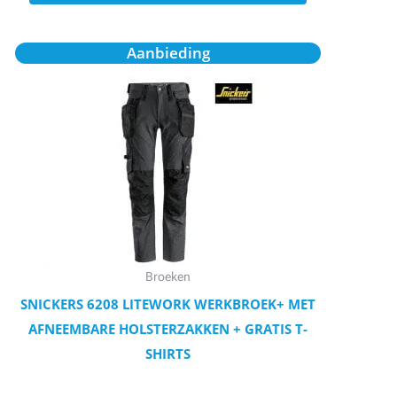
Oorspronkelijke
Huidige
Dit
Aanbieding
prijs
prijs
product
was:
is:
€168,25.
€151,25.
heeft
meerdere
variaties.
Deze
optie
kan
gekozen
worden
Broeken
op
SNICKERS 6208 LITEWORK WERKBROEK+ MET
de
AFNEEMBARE HOLSTERZAKKEN + GRATIS T-
productpagina
SHIRTS