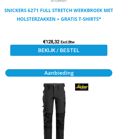
Broeken
op
SNICKERS 6271 FULL STRETCH WERKBROEK MET
de
HOLSTERZAKKEN + GRATIS T-SHIRTS*
productpagina
€
128,32
Excl.Btw
BEKIJK / BESTEL
Oorspronkelijke
Huidige
Dit
Aanbieding
prijs
prijs
product
was:
is:
€137,25.
€123,53.
heeft
meerdere
variaties.
Deze
optie
kan