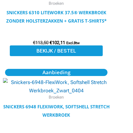
meerdere
Broeken
variaties.
SNICKERS 6310 LITEWORK 37.5® WERKBROEK
Deze
ZONDER HOLSTERZAKKEN + GRATIS T-SHIRTS*
optie
kan
€
113,50
€
102,11
gekozen
Excl.Btw
BEKIJK / BESTEL
worden
op
de
Oorspronkelijke
Huidige
Dit
Aanbieding
prijs
prijs
productpagina
product
was:
is:
€186,25.
€167,25.
heeft
meerdere
Broeken
variaties.
SNICKERS 6948 FLEXIWORK, SOFTSHELL STRETCH
Deze
WERKBROEK
optie
kan