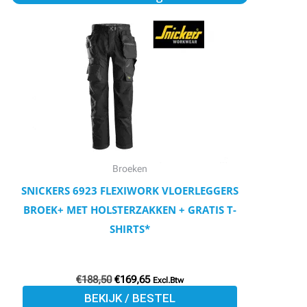
prijs
prijs
product
was:
is:
€188,50.
€169,65.
heeft
meerdere
variaties.
Deze
optie
kan
gekozen
worden
Broeken
op
SNICKERS 6923 FLEXIWORK VLOERLEGGERS
de
BROEK+ MET HOLSTERZAKKEN + GRATIS T-
productpagina
SHIRTS*
€
188,50
€
169,65
Excl.Btw
BEKIJK / BESTEL