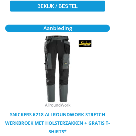
BEKIJK / BESTEL
Oorspronkelijke
Huidige
Dit
Aanbieding
prijs
prijs
product
was:
is:
€109,95.
€98,90.
heeft
meerdere
variaties.
Deze
optie
kan
gekozen
worden
AllroundWork
op
SNICKERS 6218 ALLROUNDWORK STRETCH
de
WERKBROEK MET HOLSTERZAKKEN + GRATIS T-
productpagina
SHIRTS*