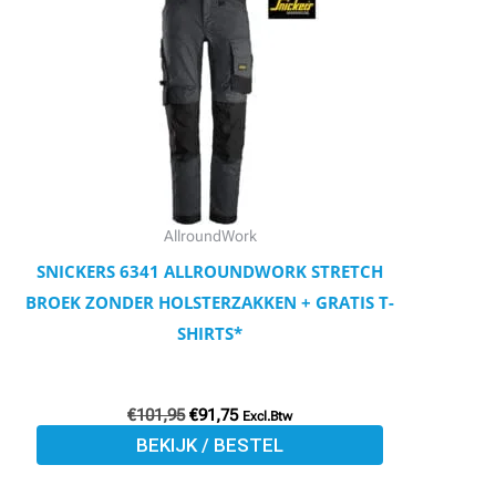
€101,95.
€91,75.
heeft
meerdere
variaties.
Deze
optie
kan
gekozen
worden
AllroundWork
op
SNICKERS 6341 ALLROUNDWORK STRETCH
de
BROEK ZONDER HOLSTERZAKKEN + GRATIS T-
productpagina
SHIRTS*
€
101,95
€
91,75
Excl.Btw
BEKIJK / BESTEL