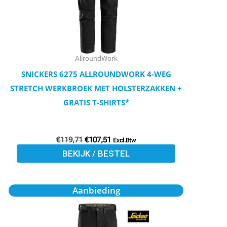
optie
kan
gekozen
worden
AllroundWork
op
SNICKERS 6275 ALLROUNDWORK 4-WEG
de
STRETCH WERKBROEK MET HOLSTERZAKKEN +
productpagina
GRATIS T-SHIRTS*
€
119,71
€
107,51
Excl.Btw
BEKIJK / BESTEL
Oorspronkelijke
Huidige
Dit
Aanbieding
prijs
prijs
product
was:
is:
€109,40.
€98,23.
heeft