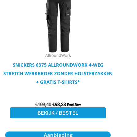
meerdere
variaties.
Deze
optie
kan
gekozen
worden
AllroundWork
op
SNICKERS 6375 ALLROUNDWORK 4-WEG
de
STRETCH WERKBROEK ZONDER HOLSTERZAKKEN
productpagina
+ GRATIS T-SHIRTS*
€
109,40
€
98,23
Excl.Btw
BEKIJK / BESTEL
Oorspronkelijke
Huidige
Dit
Aanbieding