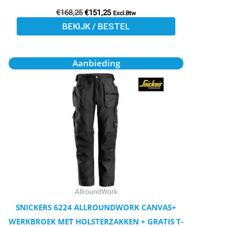
€
168,25
€
151,25
Excl.Btw
BEKIJK / BESTEL
Oorspronkelijke
Huidige
Dit
Aanbieding
prijs
prijs
product
was:
is:
€112,50.
€101,25.
heeft
meerdere
variaties.
Deze
optie
kan
gekozen
worden
AllroundWork
op
SNICKERS 6224 ALLROUNDWORK CANVAS+
de
WERKBROEK MET HOLSTERZAKKEN + GRATIS T-