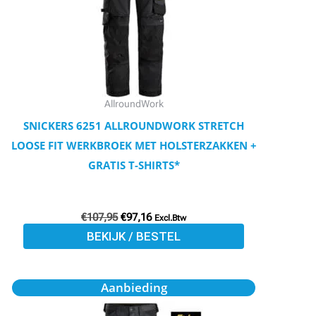
variaties.
Deze
optie
kan
gekozen
worden
AllroundWork
op
SNICKERS 6251 ALLROUNDWORK STRETCH
de
LOOSE FIT WERKBROEK MET HOLSTERZAKKEN +
productpagina
GRATIS T-SHIRTS*
€
107,95
€
97,16
Excl.Btw
BEKIJK / BESTEL
Oorspronkelijke
Huidige
Dit
Aanbieding
prijs
prijs
product
was:
is: