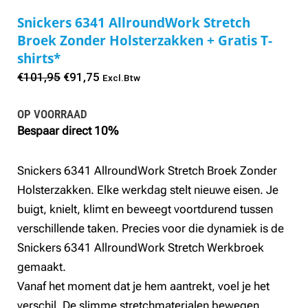
Snickers 6341 AllroundWork Stretch
Broek Zonder Holsterzakken + Gratis T-
shirts*
Oorspronkelijke
Huidige
€
101,95
€
91,75
Excl.Btw
prijs
prijs
OP VOORRAAD
was:
is:
Bespaar direct 10%
€101,95.
€91,75.
Snickers 6341 AllroundWork Stretch Broek Zonder
Holsterzakken. Elke werkdag stelt nieuwe eisen. Je
buigt, knielt, klimt en beweegt voortdurend tussen
verschillende taken. Precies voor die dynamiek is de
Snickers 6341 AllroundWork Stretch Werkbroek
gemaakt.
Vanaf het moment dat je hem aantrekt, voel je het
verschil. De slimme stretchmaterialen bewegen