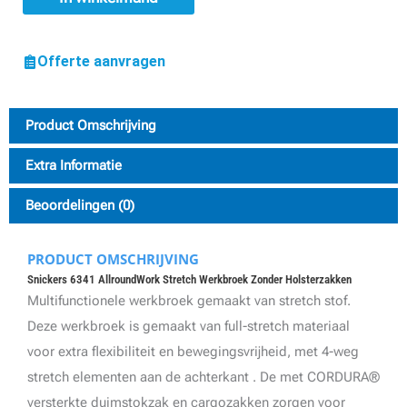
shirts*
aantal
Offerte aanvragen
Product Omschrijving
Extra Informatie
Beoordelingen (0)
PRODUCT OMSCHRIJVING
Snickers 6341 AllroundWork Stretch Werkbroek Zonder Holsterzakken
Multifunctionele werkbroek gemaakt van stretch stof.
Deze werkbroek is gemaakt van full-stretch materiaal
voor extra flexibiliteit en bewegingsvrijheid, met 4-weg
stretch elementen aan de achterkant . De met CORDURA®
versterkte duimstokzak en cargozakken zorgen voor