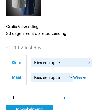
Gratis Verzending
30 dagen recht op retourzending
€
Snickers
111,02
Incl.Btw
6341
AllroundWork
Kleur
Stretch
Broek
Maat
Wissen
Zonder
Holsterzakken
+
-
+
Gratis
T-
In winkelmand