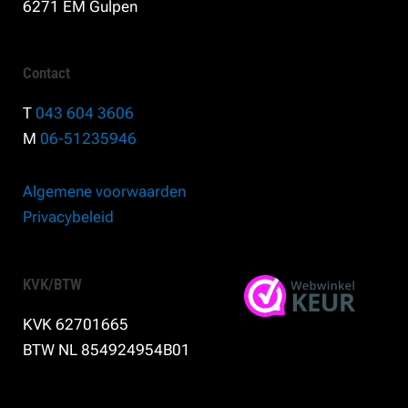
6271 EM Gulpen
Contact
T
043 604 3606
M
06-51235946
Algemene voorwaarden
Privacybeleid
KVK/BTW
KVK 62701665
BTW NL 854924954B01