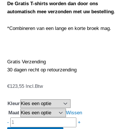
De Gratis T-shirts worden dan door ons
automatisch mee verzonden met uw bestelling
.
*Combineren van een lange en korte broek mag.
Gratis Verzending
30 dagen recht op retourzending
Snickers
€
123,55
Incl.Btw
6310
LiteWork
Kleur
37.5®
Maat
Wissen
Werkbroek
-
+
Zonder