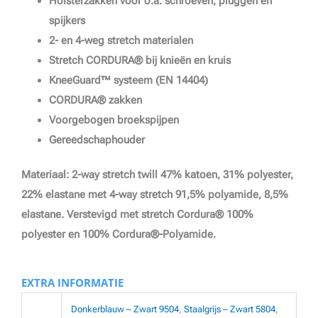
Holsterzakken voor o.a. schroeven, pluggen en
spijkers
2- en 4-weg stretch materialen
Stretch CORDURA® bij knieën en kruis
KneeGuard™ systeem (EN 14404)
CORDURA® zakken
Voorgebogen broekspijpen
Gereedschaphouder
Materiaal: 2-way stretch twill 47% katoen, 31% polyester,
22% elastane met 4-way stretch 91,5% polyamide, 8,5%
elastane. Verstevigd met stretch Cordura® 100%
polyester en 100% Cordura®-Polyamide.
EXTRA INFORMATIE
Donkerblauw – Zwart 9504
,
Staalgrijs – Zwart 5804
,