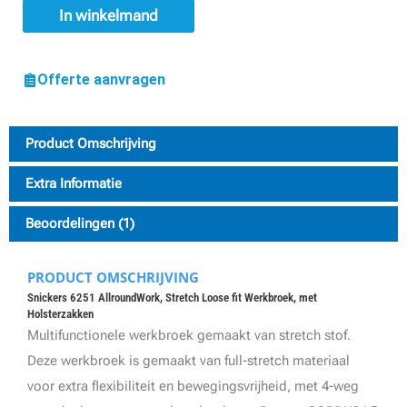
+
In winkelmand
Gratis
T-
Offerte aanvragen
shirts*
aantal
Product Omschrijving
Extra Informatie
Beoordelingen (1)
PRODUCT OMSCHRIJVING
Snickers 6251 AllroundWork, Stretch Loose fit Werkbroek, met
Holsterzakken
Multifunctionele werkbroek gemaakt van stretch stof.
Deze werkbroek is gemaakt van full-stretch materiaal
voor extra flexibiliteit en bewegingsvrijheid, met 4-weg