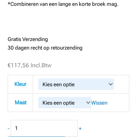
*Combineren van een lange en korte broek mag.
Gratis Verzending
30 dagen recht op retourzending
€
Snickers
117,56
Incl.Btw
6251
AllroundWork
Kleur
Stretch
Loose
Maat
Wissen
fit
Werkbroek
met
-
+
Holsterzakken