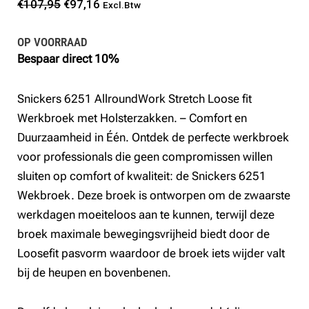
Oorspronkelijke
Huidige
€
107,95
€
97,16
Excl.Btw
prijs
prijs
OP VOORRAAD
was:
is:
Bespaar direct 10%
€107,95.
€97,16.
Snickers 6251 AllroundWork Stretch Loose fit
Werkbroek met Holsterzakken. – Comfort en
Duurzaamheid in Één. Ontdek de perfecte werkbroek
voor professionals die geen compromissen willen
sluiten op comfort of kwaliteit: de Snickers 6251
Wekbroek. Deze broek is ontworpen om de zwaarste
werkdagen moeiteloos aan te kunnen, terwijl deze
broek maximale bewegingsvrijheid biedt door de
Loosefit pasvorm waardoor de broek iets wijder valt
bij de heupen en bovenbenen.