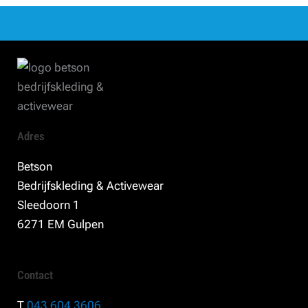
Adres
Betson
Bedrijfskleding & Activewear
Sleedoorn 1
6271 EM Gulpen
Contact
T
043 604 3606