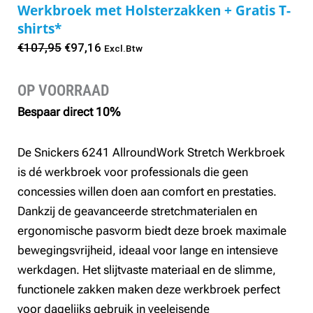
Werkbroek met Holsterzakken + Gratis T-
shirts*
Oorspronkelijke
Huidige
€
107,95
€
97,16
Excl.Btw
prijs
prijs
was:
is:
OP VOORRAAD
€107,95.
€97,16.
Bespaar direct 10%
De Snickers 6241 AllroundWork Stretch Werkbroek
is dé werkbroek voor professionals die geen
concessies willen doen aan comfort en prestaties.
Dankzij de geavanceerde stretchmaterialen en
ergonomische pasvorm biedt deze broek maximale
bewegingsvrijheid, ideaal voor lange en intensieve
werkdagen. Het slijtvaste materiaal en de slimme,
functionele zakken maken deze werkbroek perfect
voor dagelijks gebruik in veeleisende