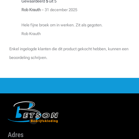
Gewaardeerd
5
uit 5
Rob Krauth
–
31 december 2025
Hele fijne broek om in werken. Zit als gegoten.
Rob Krauth
Enkel ingelogde klanten die dit product gekocht hebben, kunnen een
beoordeling schrijven.
Adres