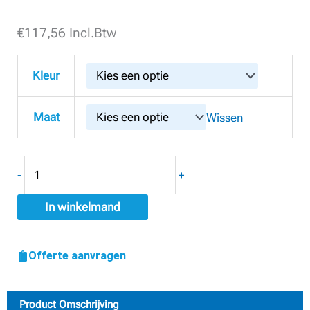
€
Snickers
117,56
Incl.Btw
6241
AllroundWork
Kleur
Stretch
Werkbroek
Maat
Wissen
met
Holsterzakken
+
-
+
Gratis
T-
In winkelmand
shirts*
aantal
Offerte aanvragen
Product Omschrijving