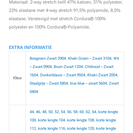
Materiaal: 2-way stretch twill 47% katoen, 31% polyester,
22% elastane met 4-way stretch 91,5% polyamide, 8,5%
elastane. Verstevigd met stretch Cordura® 100%
polyester en 100% Cordura®-Polyamide.
EXTRA INFORMATIE
Bosgroen-Zwart 3904
,
Khaki Groen – Zwart 3104
,
Wit
– Zwart 0904
,
Bruin-Zwart 1204
,
Chilirood – Zwart
1604
,
Donkerblauw – Zwart 9504
,
Khaki-Zwart 2004
,
Kleur
Staalgrijs – Zwart 5804
,
true blue – zwart 5604
,
Zwart
0404
44
,
46
,
48
,
50
,
52
,
54
,
56
,
58
,
60
,
62
,
64
,
korte lengte
100
,
korte lengte 104
,
korte lengte 108
,
korte lengte
112
,
korte lengte 116
,
korte lengte 120
,
korte lengte