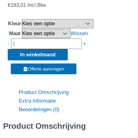
Snickers
€
183,01
Incl.Btw
6208
LiteWork
Kleur
Werkbroek+
Maat
Wissen
Met
-
+
Afneembare
In winkelmand
Holsterzakken
+
Offerte aanvragen
Gratis
T-
shirts
Product Omschrijving
aantal
Extra Informatie
Beoordelingen (0)
Product Omschrijving