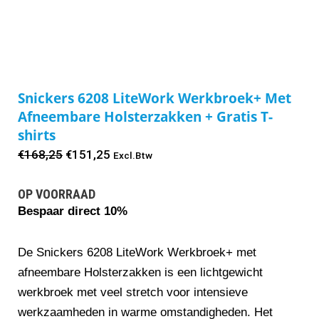
Snickers 6208 LiteWork Werkbroek+ Met
Afneembare Holsterzakken + Gratis T-
shirts
Oorspronkelijke
Huidige
€
168,25
€
151,25
Excl.Btw
prijs
prijs
OP VOORRAAD
was:
is:
Bespaar direct 10%
€168,25.
€151,25.
De Snickers 6208 LiteWork Werkbroek+ met
afneembare Holsterzakken is een lichtgewicht
werkbroek met veel stretch voor intensieve
werkzaamheden in warme omstandigheden. Het