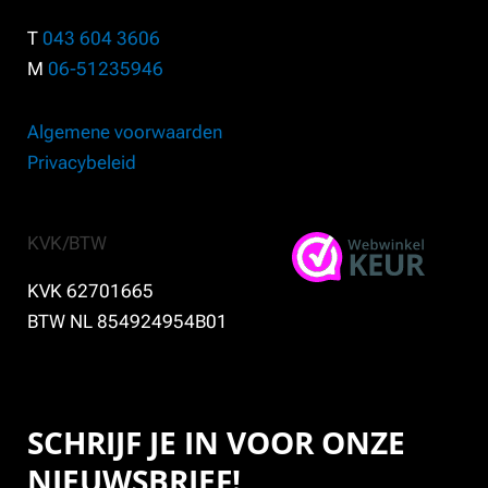
T
043 604 3606
M
06-51235946
Algemene voorwaarden
Privacybeleid
KVK/BTW
KVK 62701665
BTW NL 854924954B01
SCHRIJF JE IN VOOR ONZE
NIEUWSBRIEF!