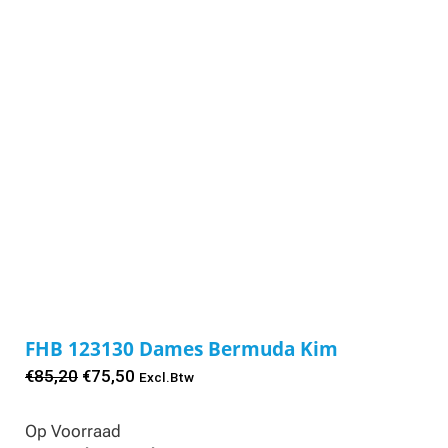
FHB 123130 Dames Bermuda Kim
Oorspronkelijke
Huidige
€
85,20
€
75,50
Excl.Btw
prijs
prijs
Op Voorraad
was:
is: