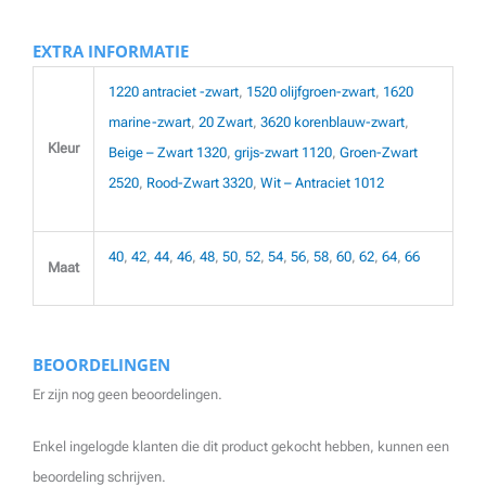
EXTRA INFORMATIE
1220 antraciet -zwart
,
1520 olijfgroen-zwart
,
1620
marine-zwart
,
20 Zwart
,
3620 korenblauw-zwart
,
Kleur
Beige – Zwart 1320
,
grijs-zwart 1120
,
Groen-Zwart
2520
,
Rood-Zwart 3320
,
Wit – Antraciet 1012
40
,
42
,
44
,
46
,
48
,
50
,
52
,
54
,
56
,
58
,
60
,
62
,
64
,
66
Maat
BEOORDELINGEN
Er zijn nog geen beoordelingen.
Enkel ingelogde klanten die dit product gekocht hebben, kunnen een
beoordeling schrijven.