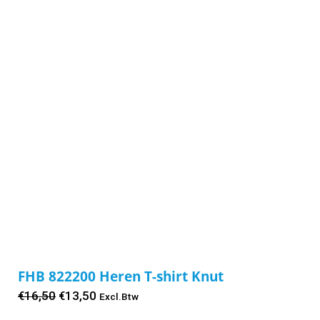
FHB 822200 Heren T-shirt Knut
Oorspronkelijke
Huidige
€
16,50
€
13,50
Excl.Btw
prijs
prijs