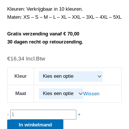
Kleuren: Verkrijgbaar in 10 kleuren.
Maten: XS – S – M – L – XL – XXL – 3XL – 4XL – 5XL
Gratis verzending vanaf € 70,00
30 dagen recht op retourzending.
€
FHB
16,34
Incl.Btw
822200
Heren
Kleur
T-
shirt
Maat
Wissen
Knut
aantal
-
+
In winkelmand