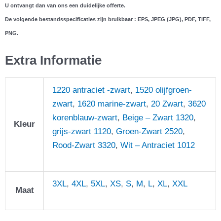
U ontvangt dan van ons een duidelijke offerte.
De volgende bestandsspecificaties zijn bruikbaar : EPS, JPEG (JPG), PDF, TIFF,
PNG.
Extra Informatie
1220 antraciet -zwart
,
1520 olijfgroen-
zwart
,
1620 marine-zwart
,
20 Zwart
,
3620
korenblauw-zwart
,
Beige – Zwart 1320
,
Kleur
grijs-zwart 1120
,
Groen-Zwart 2520
,
Rood-Zwart 3320
,
Wit – Antraciet 1012
3XL
,
4XL
,
5XL
,
XS
,
S
,
M
,
L
,
XL
,
XXL
Maat