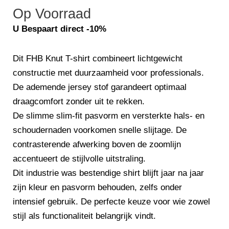
Op Voorraad
was:
is:
€16,50.
€13,50.
U Bespaart direct -10%
Dit FHB Knut T-shirt combineert lichtgewicht
constructie met duurzaamheid voor professionals.
De ademende jersey stof garandeert optimaal
draagcomfort zonder uit te rekken.
De slimme slim-fit pasvorm en versterkte hals- en
schoudernaden voorkomen snelle slijtage. De
contrasterende afwerking boven de zoomlijn
accentueert de stijlvolle uitstraling.
Dit industrie was bestendige shirt blijft jaar na jaar
zijn kleur en pasvorm behouden, zelfs onder
intensief gebruik. De perfecte keuze voor wie zowel
stijl als functionaliteit belangrijk vindt.