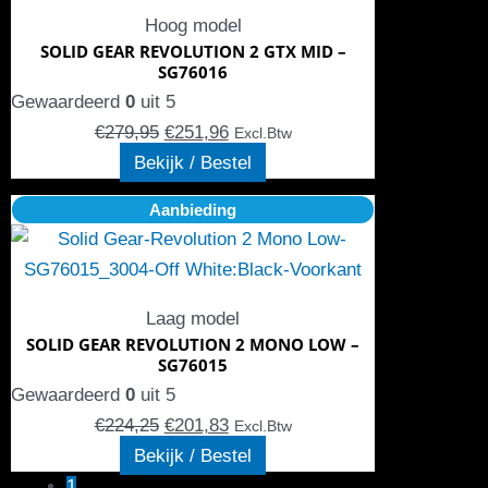
€279,95.
meerdere
€251,96.
de
Hoog model
variaties.
productpagina
SOLID GEAR REVOLUTION 2 GTX MID –
Deze
SG76016
optie
Gewaardeerd
0
uit 5
kan
€
279,95
€
251,96
Excl.Btw
gekozen
Bekijk / Bestel
worden
Oorspronkelijke
Dit
Huidige
Aanbieding
op
prijs
product
prijs
de
was:
heeft
is:
productpagina
€224,25.
meerdere
€201,83.
Laag model
variaties.
SOLID GEAR REVOLUTION 2 MONO LOW –
Deze
SG76015
optie
Gewaardeerd
0
uit 5
kan
€
224,25
€
201,83
Excl.Btw
gekozen
Bekijk / Bestel
worden
1