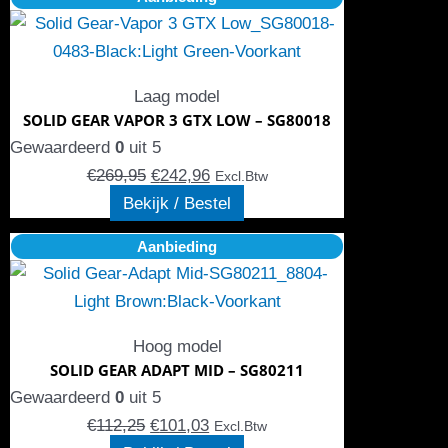
prijs
product
prijs
op
was:
heeft
is:
de
€269,95.
meerdere
€242,96.
productpagina
Laag model
variaties.
SOLID GEAR VAPOR 3 GTX LOW – SG80018
Deze
Gewaardeerd
0
uit 5
optie
€
269,95
€
242,96
Excl.Btw
kan
Bekijk / Bestel
gekozen
Oorspronkelijke
Dit
Huidige
Aanbieding
worden
prijs
product
prijs
op
was:
heeft
is:
de
€112,25.
meerdere
€101,03.
productpagina
Hoog model
variaties.
SOLID GEAR ADAPT MID – SG80211
Deze
Gewaardeerd
0
uit 5
optie
€
112,25
€
101,03
Excl.Btw
kan