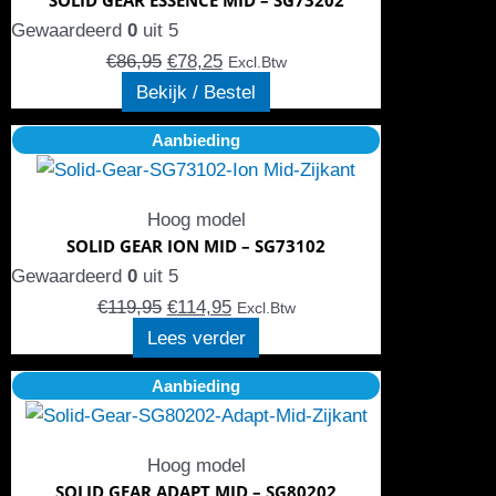
variaties.
Gewaardeerd
0
uit 5
Deze
€
86,95
€
78,25
Excl.Btw
optie
Bekijk / Bestel
kan
Oorspronkelijke
Huidige
Aanbieding
gekozen
prijs
prijs
worden
was:
is:
op
Hoog model
€119,95.
€114,95.
de
SOLID GEAR ION MID – SG73102
productpagina
Gewaardeerd
0
uit 5
€
119,95
€
114,95
Excl.Btw
Lees verder
Oorspronkelijke
Huidige
Aanbieding
prijs
prijs
was:
is:
Hoog model
€99,95.
€95,95.
SOLID GEAR ADAPT MID – SG80202