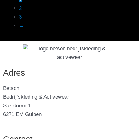
op
2
de
3
productpagina
→
Adres
Betson
Bedrijfskleding & Activewear
Sleedoorn 1
6271 EM Gulpen