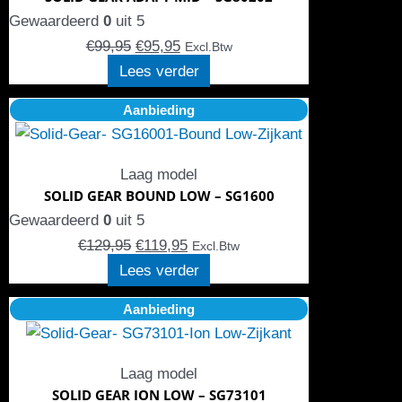
Gewaardeerd
0
uit 5
€
99,95
€
95,95
Excl.Btw
Lees verder
Oorspronkelijke
Huidige
Aanbieding
prijs
prijs
was:
is:
Laag model
€129,95.
€119,95.
SOLID GEAR BOUND LOW – SG1600
Gewaardeerd
0
uit 5
€
129,95
€
119,95
Excl.Btw
Lees verder
Oorspronkelijke
Huidige
Aanbieding
prijs
prijs
was:
is:
Laag model
€109,95.
€104,95.
SOLID GEAR ION LOW – SG73101