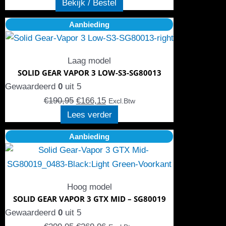
Bekijk / Bestel
gekozen
Oorspronkelijke
Huidige
Aanbieding
worden
prijs
prijs
op
was:
is:
de
Laag model
€190,95.
€166,15.
productpagina
SOLID GEAR VAPOR 3 LOW-S3-SG80013
Gewaardeerd
0
uit 5
€
190,95
€
166,15
Excl.Btw
Lees verder
Oorspronkelijke
Dit
Huidige
Aanbieding
prijs
product
prijs
was:
heeft
is:
€299,95.
meerdere
€269,96.
Hoog model
variaties.
SOLID GEAR VAPOR 3 GTX MID – SG80019
Deze
Gewaardeerd
0
uit 5
optie