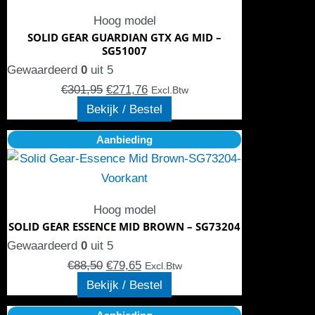
€301,95.
meerdere
€271,76.
de
Hoog model
variaties.
productpagina
SOLID GEAR GUARDIAN GTX AG MID –
Deze
SG51007
optie
Gewaardeerd
0
uit 5
kan
€
301,95
€
271,76
Excl.Btw
gekozen
Bekijk / Bestel
worden
Oorspronkelijke
Dit
Huidige
Aanbieding
op
prijs
product
prijs
de
was:
heeft
is:
productpagina
€88,50.
meerdere
€79,65.
Hoog model
variaties.
SOLID GEAR ESSENCE MID BROWN – SG73204
Deze
Gewaardeerd
0
uit 5
optie
€
88,50
€
79,65
Excl.Btw
kan
Bekijk / Bestel
gekozen
Oorspronkelijke
Dit
Huidige