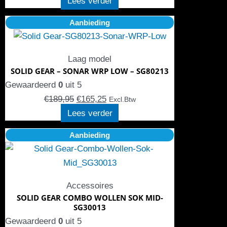
Lees verder
Oorspronkelijke
Huidige
Aanbieding
prijs
prijs
was:
is:
Laag model
€189,95.
€165,25.
SOLID GEAR – SONAR WRP LOW – SG80213
Gewaardeerd
0
uit 5
€
189,95
€
165,25
Excl.Btw
Lees verder
Oorspronkelijke
Dit
Huidige
Aanbieding
prijs
product
prijs
was:
heeft
is:
€16,95.
meerdere
€14,95.
Accessoires
variaties.
SOLID GEAR COMBO WOLLEN SOK MID-
Deze
SG30013
optie
Gewaardeerd
0
uit 5