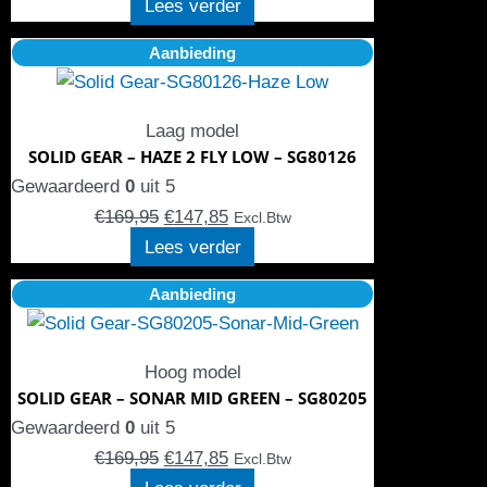
Lees verder
Oorspronkelijke
Huidige
Aanbieding
prijs
prijs
was:
is:
Laag model
€169,95.
€147,85.
SOLID GEAR – HAZE 2 FLY LOW – SG80126
Gewaardeerd
0
uit 5
€
169,95
€
147,85
Excl.Btw
Lees verder
Oorspronkelijke
Huidige
Aanbieding
prijs
prijs
was:
is:
Hoog model
€169,95.
€147,85.
SOLID GEAR – SONAR MID GREEN – SG80205
Gewaardeerd
0
uit 5
€
169,95
€
147,85
Excl.Btw