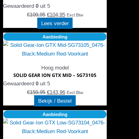
Gewaardeerd
0
uit 5
€
109,95
€
104,95
Excl.Btw
Lees verder
Oorspronkelijke
Dit
Huidige
Aanbieding
prijs
product
prijs
was:
heeft
is:
€159,95.
meerdere
€143,96.
Hoog model
variaties.
SOLID GEAR ION GTX MID – SG73105
Deze
Gewaardeerd
0
uit 5
optie
€
159,95
€
143,96
Excl.Btw
kan
Bekijk / Bestel
gekozen
Oorspronkelijke
Dit
Huidige
Aanbieding
worden
prijs
product
prijs
op
was:
heeft
is:
de