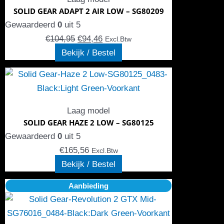
Deze
SOLID GEAR ADAPT 2 AIR LOW – SG80209
optie
Gewaardeerd
0
uit 5
kan
€
104,95
€
94,46
Excl.Btw
gekozen
Bekijk / Bestel
worden
Dit
op
product
de
heeft
productpagina
Laag model
meerdere
SOLID GEAR HAZE 2 LOW – SG80125
variaties.
Gewaardeerd
0
uit 5
Deze
€
165,56
Excl.Btw
optie
Bekijk / Bestel
kan
Oorspronkelijke
Dit
Huidige
gekozen
Aanbieding
prijs
product
prijs
worden
was:
heeft
is:
op