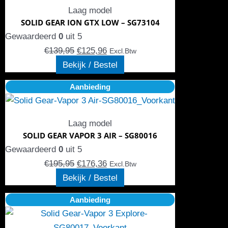
€139,95.
meerdere
€125,96.
productpagina
Laag model
variaties.
SOLID GEAR ION GTX LOW – SG73104
Deze
Gewaardeerd
0
uit 5
optie
€
139,95
€
125,96
Excl.Btw
kan
Bekijk / Bestel
gekozen
Oorspronkelijke
Dit
Huidige
Aanbieding
worden
prijs
product
prijs
op
was:
heeft
is:
de
Laag model
€195,95.
meerdere
€176,36.
productpagina
SOLID GEAR VAPOR 3 AIR – SG80016
variaties.
Gewaardeerd
0
uit 5
Deze
€
195,95
€
176,36
Excl.Btw
optie
Bekijk / Bestel
kan
Oorspronkelijke
Dit
Huidige
Aanbieding
gekozen
prijs
product
prijs
worden
was:
heeft
is: