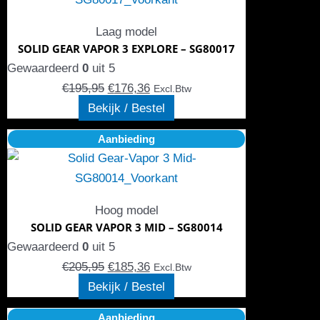
op
€195,95.
meerdere
€176,36.
de
Laag model
variaties.
productpagina
SOLID GEAR VAPOR 3 EXPLORE – SG80017
Deze
Gewaardeerd
0
uit 5
optie
€
195,95
€
176,36
Excl.Btw
kan
Bekijk / Bestel
gekozen
Oorspronkelijke
Dit
Huidige
Aanbieding
worden
prijs
product
prijs
op
was:
heeft
is:
de
€205,95.
meerdere
€185,36.
productpagina
Hoog model
variaties.
SOLID GEAR VAPOR 3 MID – SG80014
Deze
Gewaardeerd
0
uit 5
optie
€
205,95
€
185,36
Excl.Btw
kan
Bekijk / Bestel
gekozen
Oorspronkelijke
Dit
Huidige
Aanbieding
worden