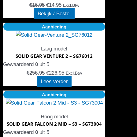
kan
€
16,95
€
14,95
Excl.Btw
gekozen
Bekijk / Bestel
worden
Oorspronkelijke
Huidige
Aanbieding
op
prijs
prijs
de
was:
is:
productpagina
Laag model
€256,95.
€226,95.
SOLID GEAR VENTURE 2 – SG76012
Gewaardeerd
0
uit 5
€
256,95
€
226,95
Excl.Btw
Lees verder
Oorspronkelijke
Huidige
Aanbieding
prijs
prijs
was:
is:
Hoog model
€154,95.
€134,80.
SOLID GEAR FALCON 2 MID – S3 – SG73004
Gewaardeerd
0
uit 5