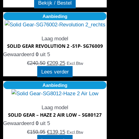
Bekijk / Bestel
gekozen
Oorspronkelijke
Huidige
Aanbieding
worden
prijs
prijs
op
was:
is:
de
Laag model
€240,50.
€209,25.
productpagina
SOLID GEAR REVOLUTION 2 -S1P- SG76009
Gewaardeerd
0
uit 5
€
240,50
€
209,25
Excl.Btw
Lees verder
Oorspronkelijke
Huidige
Aanbieding
prijs
prijs
was:
is:
Laag model
€159,95.
€139,15.
SOLID GEAR – HAZE 2 AIR LOW – SG80127
Gewaardeerd
0
uit 5
€
159,95
€
139,15
Excl.Btw