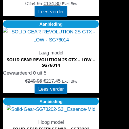
€
154,95
€
134,80
Excl.Btw
Lees verder
Oorspronkelijke
Huidige
Aanbieding
prijs
prijs
was:
is:
€249,95.
€217,45.
Laag model
SOLID GEAR REVOLUTION 2S GTX – LOW –
SG76014
Gewaardeerd
0
uit 5
€
249,95
€
217,45
Excl.Btw
Lees verder
Oorspronkelijke
Dit
Huidige
Aanbieding
prijs
product
prijs
was:
heeft
is:
Hoog model
€86,95.
meerdere
€78,25.
SOLID GEAR ESSENCE MID – SG73202