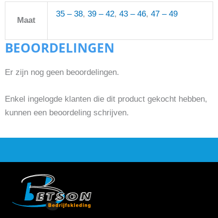
35 – 38
,
39 – 42
,
43 – 46
,
47 – 49
Maat
BEOORDELINGEN
Er zijn nog geen beoordelingen.
Enkel ingelogde klanten die dit product gekocht hebben,
kunnen een beoordeling schrijven.