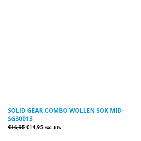
SOLID GEAR COMBO WOLLEN SOK MID-
SG30013
Oorspronkelijke
Huidige
€
16,95
€
14,95
Excl.Btw
prijs
prijs