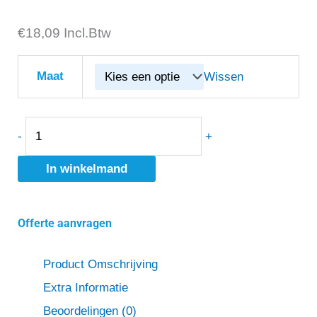
€
SOLID
18,09
Incl.Btw
GEAR
COMBO
Maat
Wissen
WOLLEN
SOK
MID-
-
+
SG30013
In winkelmand
aantal
Offerte aanvragen
Product Omschrijving
Extra Informatie
Beoordelingen (0)