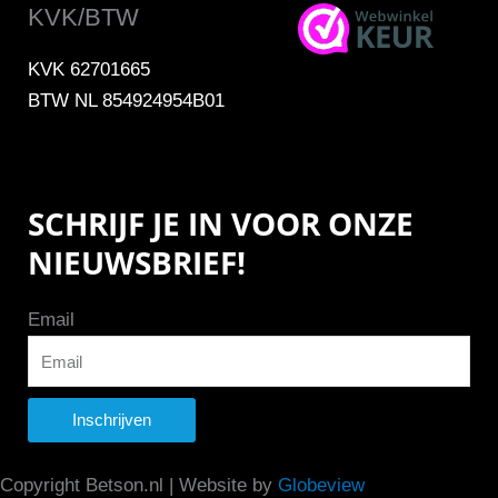
KVK/BTW
KVK 62701665
BTW NL 854924954B01
SCHRIJF JE IN VOOR ONZE
NIEUWSBRIEF!
Email
Inschrijven
Copyright Betson.nl | Website by
Globeview