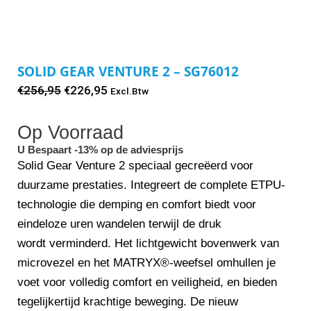
SOLID GEAR VENTURE 2 – SG76012
Oorspronkelijke
Huidige
€
256,95
€
226,95
Excl.Btw
prijs
prijs
Op Voorraad
was:
is:
€256,95.
€226,95.
U Bespaart -13% op de adviesprijs
Solid Gear Venture 2 speciaal gecreëerd voor
duurzame prestaties. Integreert de complete ETPU-
technologie die demping en comfort biedt voor
eindeloze uren wandelen terwijl de druk
wordt verminderd. Het lichtgewicht bovenwerk van
microvezel en het MATRYX®-weefsel omhullen je
voet voor volledig comfort en veiligheid, en bieden
tegelijkertijd krachtige beweging. De nieuw