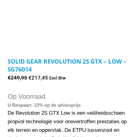
SOLID GEAR REVOLUTION 2S GTX – LOW –
SG76014
Oorspronkelijke
Huidige
€
249,95
€
217,45
Excl.Btw
prijs
prijs
was:
is:
Op Voorraad
€249,95.
€217,45.
U Bespaart -13% op de adviesprijs
De Revolution 2S GTX Low is een veiliheidsschoen
propvol technologie voor onovertroffen prestaties op
elk terrein en oppervlak. De ETPU tussenzool en