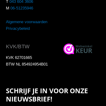
T
043 604 3606
M
06-51235946
Algemene voorwaarden
Privacybeleid
KVK/BTW
KVK 62701665
BTW NL 854924954B01
SCHRIJF JE IN VOOR ONZE
NIEUWSBRIEF!