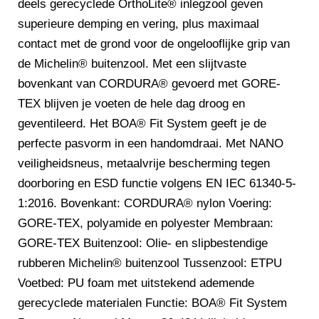
deels gerecyclede OrthoLite® inlegzool geven
superieure demping en vering, plus maximaal
contact met de grond voor de ongelooflijke grip van
de Michelin® buitenzool. Met een slijtvaste
bovenkant van CORDURA® gevoerd met GORE-
TEX blijven je voeten de hele dag droog en
geventileerd. Het BOA® Fit System geeft je de
perfecte pasvorm in een handomdraai. Met NANO
veiligheidsneus, metaalvrije bescherming tegen
doorboring en ESD functie volgens EN IEC 61340-5-
1:2016. Bovenkant: CORDURA® nylon Voering:
GORE-TEX, polyamide en polyester Membraan:
GORE-TEX Buitenzool: Olie- en slipbestendige
rubberen Michelin® buitenzool Tussenzool: ETPU
Voetbed: PU foam met uitstekend ademende
gerecyclede materialen Functie: BOA® Fit System