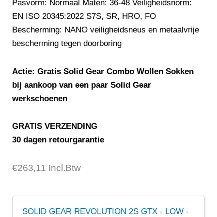
Pasvorm: Normaal Maten: 36-48 Veiligheidsnorm:
EN ISO 20345:2022 S7S, SR, HRO, FO
Bescherming: NANO veiligheidsneus en metaalvrije
bescherming tegen doorboring
Actie: Gratis Solid Gear Combo Wollen Sokken
bij aankoop van een paar Solid Gear
werkschoenen
GRATIS VERZENDING
30 dagen retourgarantie
€
SOLID
263,11
Incl.Btw
GEAR
REVOLUTION
2S
SOLID GEAR REVOLUTION 2S GTX - LOW -