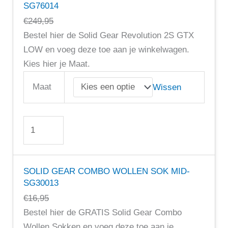
GTX
SG76014
–
€
249,95
LOW
Bestel hier de Solid Gear Revolution 2S GTX
–
LOW en voeg deze toe aan je winkelwagen.
SG76014
Kies hier je Maat.
aantal
Maat
Wissen
SOLID GEAR COMBO WOLLEN SOK MID-
SG30013
€
16,95
Bestel hier de GRATIS Solid Gear Combo
Wollen Sokken en voeg deze toe aan je