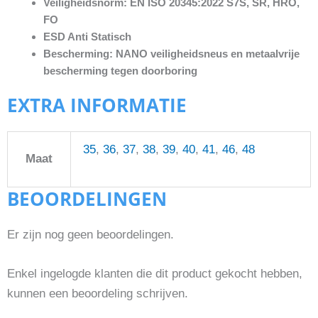
Veiligheidsnorm: EN ISO 20345:2022 S7S, SR, HRO,
FO
ESD Anti Statisch
Bescherming: NANO veiligheidsneus en metaalvrije
bescherming tegen doorboring
EXTRA INFORMATIE
35
,
36
,
37
,
38
,
39
,
40
,
41
,
46
,
48
Maat
BEOORDELINGEN
Er zijn nog geen beoordelingen.
Enkel ingelogde klanten die dit product gekocht hebben,
kunnen een beoordeling schrijven.