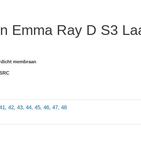
oen Emma Ray D S3 La
erdicht membraan
 SRC
41
,
42
,
43
,
44
,
45
,
46
,
47
,
48