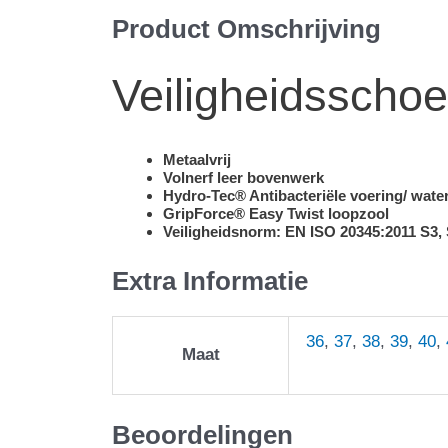
Product Omschrijving
Veiligheidssch
Metaalvrij
Volnerf leer bovenwerk
Hydro-Tec® Antibacteriële voering/ wat
GripForce® Easy Twist loopzool
Veiligheidsnorm: EN ISO 20345:2011 S3,
Extra Informatie
36
,
37
,
38
,
39
,
40
,
Maat
Beoordelingen