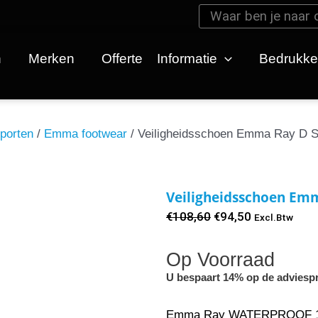
Zoeken
Zoeken
n
Merken
Offerte
Informatie
Bedrukk
porten
/
Emma footwear
/ Veiligheidsschoen Emma Ray D 
Veiligheidsschoen Em
Oorspronkelijke
Huidige
€
108,60
€
94,50
Excl.Btw
prijs
prijs
Op Voorraad
was:
is:
€108,60.
€94,50.
U bespaart 14% op de adviespr
Emma Ray WATERPROOF 10