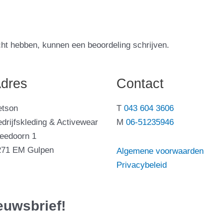
cht hebben, kunnen een beoordeling schrijven.
dres
Contact
etson
T
043 604 3606
drijfskleding & Activewear
M
06-51235946
leedoorn 1
271 EM Gulpen
Algemene voorwaarden
Privacybeleid
ieuwsbrief!