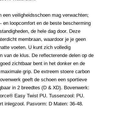
an een veiligheidsschoen mag verwachten;
g- en loopcomfort en de beste bescherming
mstandigheden, de hele dag door. Deze
aterdicht membraan, waardoor je je geen
atte voeten. U kunt zich volledig
n van de klus. De reflecterende delen op de
goed zichtbaar bent in het donker en de
e maximale grip. De extreem stoere carbon
 bovenwerk geeft de schoen een sportieve
ijgbaar in 2 breedtes (D & XD). Bovenwerk:
pForce® Easy Twist PU. Tussenzool: PU.
t inlegzool. Pasvorm: D Maten: 36-48.