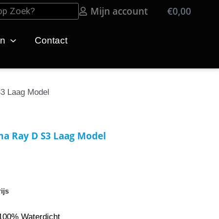
Mijn account
€
0,00
Win
en
Contact
S3 Laag Model
ma Ray D S3 Laag Model
ijs
0% Waterdicht