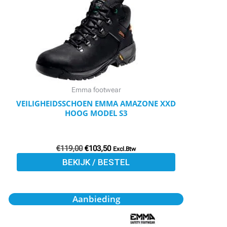
meerdere
variaties.
Deze
optie
kan
gekozen
worden
Emma footwear
op
VEILIGHEIDSSCHOEN EMMA AMAZONE XXD
HOOG MODEL S3
de
productpagina
€
119,00
€
103,50
Excl.Btw
BEKIJK / BESTEL
Oorspronkelijke
Huidige
Dit
Aanbieding
prijs
prijs
product
was:
is:
€105,00.
€91,35.
heeft