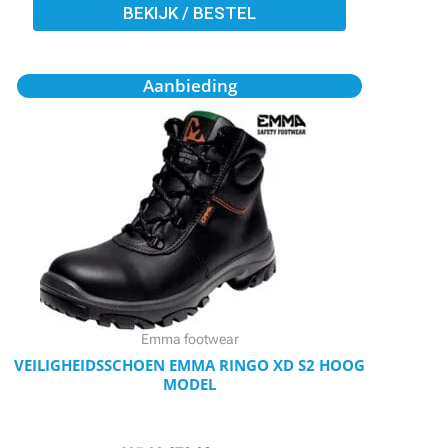
BEKIJK / BESTEL
Oorspronkelijke
Huidige
Dit
Aanbieding
prijs
prijs
product
was:
is:
€85,80.
€72,80.
heeft
meerdere
variaties.
Deze
optie
kan
gekozen
worden
Emma footwear
op
VEILIGHEIDSSCHOEN EMMA RINGO XD S2 HOOG
MODEL
de
productpagina