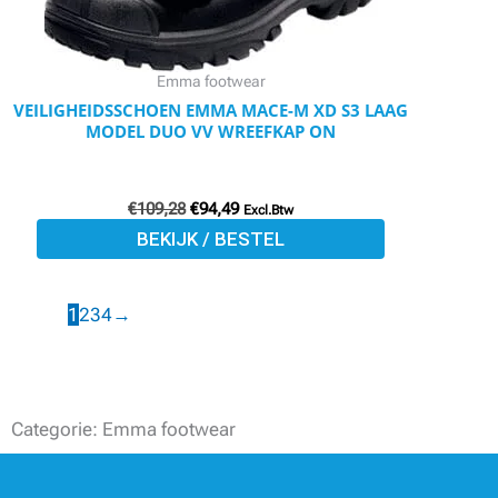
kan
gekozen
worden
Emma footwear
op
VEILIGHEIDSSCHOEN EMMA MACE-M XD S3 LAAG
MODEL DUO VV WREEFKAP ON
de
productpagina
€
109,28
€
94,49
Excl.Btw
BEKIJK / BESTEL
1
2
3
4
→
Categorie: Emma footwear