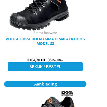
Deze
optie
kan
gekozen
worden
Emma footwear
op
VEILIGHEIDSSCHOEN EMMA HIMALAYA HOOG
MODEL S3
de
productpagina
€
104,70
€
91,05
Excl.Btw
BEKIJK / BESTEL
Oorspronkelijke
Huidige
Dit
Aanbieding
prijs
prijs
product
was:
is:
€97,40.
€82,00.
heeft
meerdere