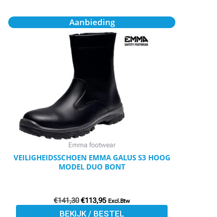
Oorspronkelijke
Huidige
Dit
Aanbieding
prijs
prijs
product
was:
is:
€141,30.
€113,95.
heeft
meerdere
variaties.
Deze
optie
kan
gekozen
worden
Emma footwear
op
VEILIGHEIDSSCHOEN EMMA GALUS S3 HOOG
MODEL DUO BONT
de
productpagina
€
141,30
€
113,95
Excl.Btw
BEKIJK / BESTEL