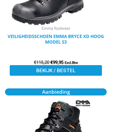
optie
kan
gekozen
worden
Emma footwear
op
VEILIGHEIDSSCHOEN EMMA BRYCE XD HOOG
MODEL S3
de
productpagina
€
115,20
€
99,95
Excl.Btw
BEKIJK / BESTEL
Oorspronkelijke
Huidige
Dit
Aanbieding
prijs
prijs
product
was:
is:
€115,20.
€99,95.
heeft
meerdere
variaties.
Deze