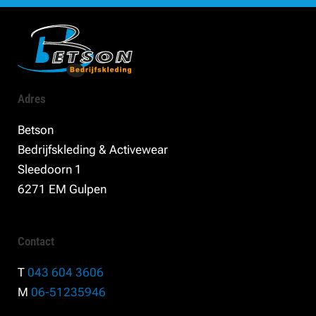
Adres
Betson
Bedrijfskleding & Activewear
Sleedoorn 1
6271 EM Gulpen
Contact
T
043 604 3606
M
06-51235946