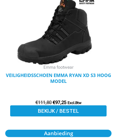
€111,80.
€97,25.
heeft
meerdere
variaties.
Deze
optie
kan
gekozen
worden
Emma footwear
op
VEILIGHEIDSSCHOEN EMMA RYAN XD S3 HOOG
MODEL
de
productpagina
€
111,80
€
97,25
Excl.Btw
BEKIJK / BESTEL
Oorspronkelijke
Huidige
Dit
Aanbieding
prijs
prijs