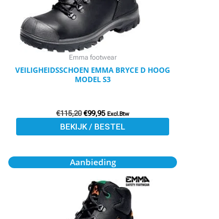
optie
kan
gekozen
worden
Emma footwear
op
VEILIGHEIDSSCHOEN EMMA BRYCE D HOOG
MODEL S3
de
productpagina
€
115,20
€
99,95
Excl.Btw
BEKIJK / BESTEL
Oorspronkelijke
Huidige
Dit
Aanbieding
prijs
prijs
product
was:
is:
€104,70.
€91,05.
heeft
meerdere
variaties.