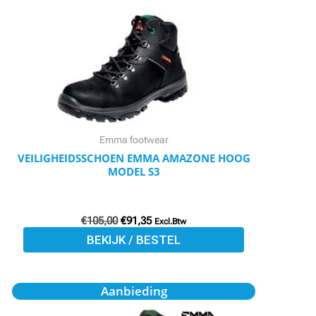
meerdere
variaties.
Deze
optie
kan
gekozen
worden
Emma footwear
op
VEILIGHEIDSSCHOEN EMMA AMAZONE HOOG
MODEL S3
de
productpagina
€
105,00
€
91,35
Excl.Btw
BEKIJK / BESTEL
Oorspronkelijke
Huidige
Dit
Aanbieding
prijs
prijs
product
was:
is: