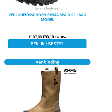
worden
Emma footwear
op
VEILIGHEIDSSCHOEN EMMA SPA D S2 LAAG
MODEL
de
productpagina
€
107,00
€
93,10
Excl.Btw
BEKIJK / BESTEL
Oorspronkelijke
Huidige
Dit
Aanbieding
prijs
prijs
product
was:
is:
€158,00.
€137,45.
heeft
meerdere
variaties.
Deze
optie
kan