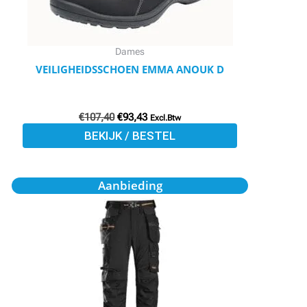
kan
gekozen
worden
Dames
op
VEILIGHEIDSSCHOEN EMMA ANOUK D
de
productpagina
€
107,40
€
93,43
Excl.Btw
BEKIJK / BESTEL
Oorspronkelijke
Huidige
Dit
Aanbieding
prijs
prijs
product
was:
is:
€203,95.
€183,43.
heeft
meerdere
variaties.
Deze
optie