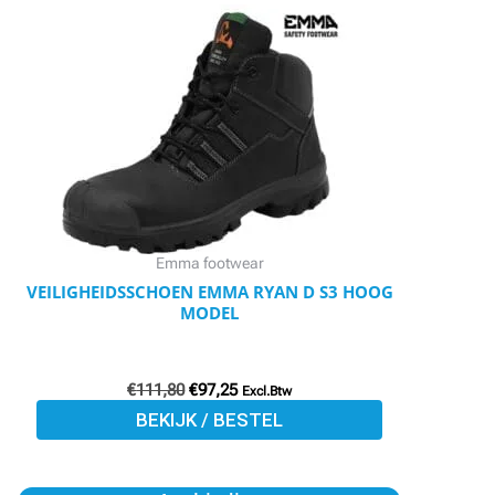
product
was:
is:
€111,80.
€97,25.
heeft
meerdere
variaties.
Deze
optie
kan
gekozen
worden
Emma footwear
op
VEILIGHEIDSSCHOEN EMMA RYAN D S3 HOOG
MODEL
de
productpagina
€
111,80
€
97,25
Excl.Btw
BEKIJK / BESTEL
Oorspronkelijke
Huidige
Dit