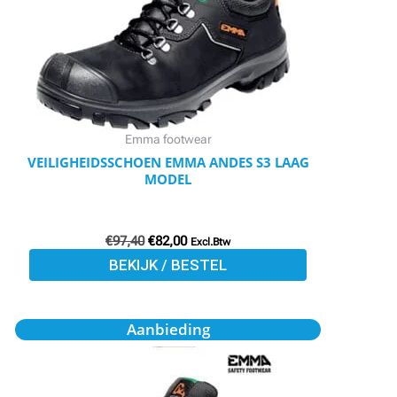
variaties.
Deze
optie
kan
gekozen
worden
Emma footwear
op
VEILIGHEIDSSCHOEN EMMA ANDES S3 LAAG
MODEL
de
productpagina
€
97,40
€
82,00
Excl.Btw
BEKIJK / BESTEL
Oorspronkelijke
Huidige
Dit
Aanbieding
prijs
prijs
product
was:
is:
€119,00.
€103,50.
heeft