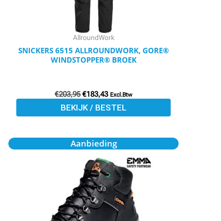
kan
gekozen
worden
AllroundWork
op
SNICKERS 6515 ALLROUNDWORK, GORE®
WINDSTOPPER® BROEK
de
productpagina
€
203,95
€
183,43
Excl.Btw
BEKIJK / BESTEL
Oorspronkelijke
Huidige
Dit
Aanbieding
prijs
prijs
product
was:
is:
€115,20.
€99,95.
heeft
meerdere
variaties.
Deze