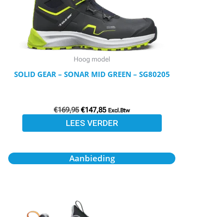
Hoog model
SOLID GEAR – SONAR MID GREEN – SG80205
€
169,95
€
147,85
Excl.Btw
LEES VERDER
Oorspronkelijke
Huidige
Aanbieding
prijs
prijs
was:
is:
€189,95.
€165,25.