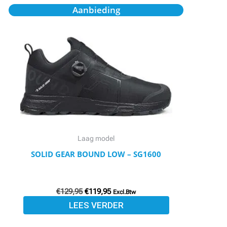
Oorspronkelijke
Huidige
Aanbieding
prijs
prijs
was:
is:
€129,95.
€119,95.
Laag model
SOLID GEAR BOUND LOW – SG1600
€
129,95
€
119,95
Excl.Btw
LEES VERDER