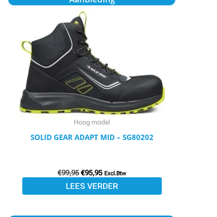
prijs
prijs
was:
is:
€99,95.
€95,95.
Hoog model
SOLID GEAR ADAPT MID – SG80202
€
99,95
€
95,95
Excl.Btw
LEES VERDER
Oorspronkelijke
Huidige