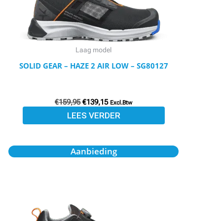
Laag model
SOLID GEAR – HAZE 2 AIR LOW – SG80127
€
159,95
€
139,15
Excl.Btw
LEES VERDER
Oorspronkelijke
Huidige
Aanbieding
prijs
prijs
was:
is:
€169,95.
€147,85.