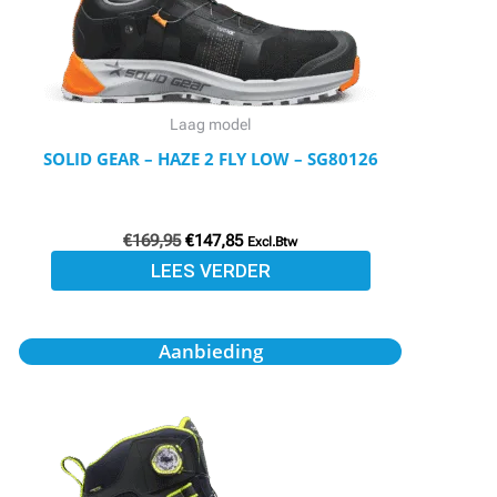
Laag model
SOLID GEAR – HAZE 2 FLY LOW – SG80126
€
169,95
€
147,85
Excl.Btw
LEES VERDER
Oorspronkelijke
Huidige
Aanbieding
prijs
prijs
was:
is:
€169,95.
€147,85.