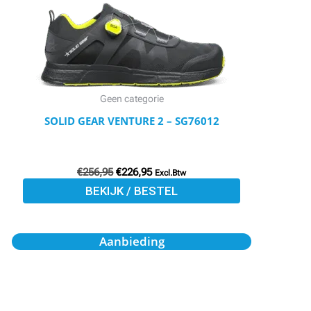
Deze
optie
kan
gekozen
worden
Geen categorie
op
SOLID GEAR VENTURE 2 – SG76012
de
productpagina
€
256,95
€
226,95
Excl.Btw
BEKIJK / BESTEL
Oorspronkelijke
Huidige
Aanbieding
prijs
prijs
was:
is:
€256,95.
€226,95.