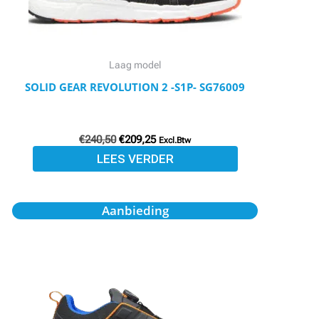
Laag model
SOLID GEAR REVOLUTION 2 -S1P- SG76009
€
240,50
€
209,25
Excl.Btw
LEES VERDER
Oorspronkelijke
Huidige
Aanbieding
prijs
prijs
was:
is:
€159,95.
€139,15.