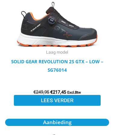
Laag model
SOLID GEAR REVOLUTION 2S GTX – LOW –
SG76014
€
249,95
€
217,45
Excl.Btw
LEES VERDER
Oorspronkelijke
Huidige
Dit
Aanbieding
prijs
prijs
product
was:
is: