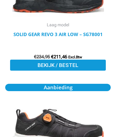
kan
gekozen
worden
Laag model
op
SOLID GEAR REVO 3 AIR LOW – SG78001
de
productpagina
€
234,95
€
211,46
Excl.Btw
BEKIJK / BESTEL
Oorspronkelijke
Huidige
Aanbieding
prijs
prijs
was:
is:
€240,50.
€209,25.