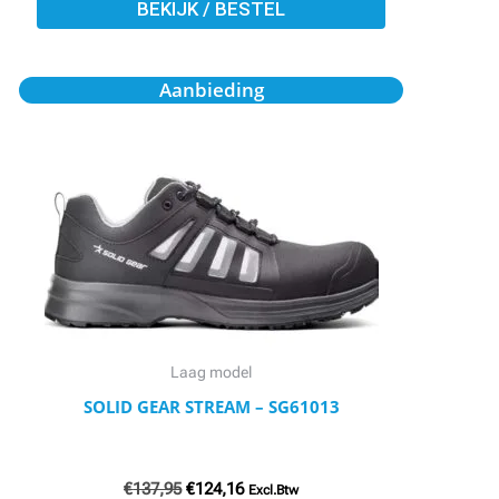
BEKIJK / BESTEL
Oorspronkelijke
Huidige
Dit
Aanbieding
prijs
prijs
product
was:
is:
€137,95.
€124,16.
heeft
meerdere
variaties.
Deze
optie
kan
gekozen
worden
Laag model
op
SOLID GEAR STREAM – SG61013
de
productpagina
€
137,95
€
124,16
Excl.Btw