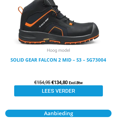
Hoog model
SOLID GEAR FALCON 2 MID – S3 – SG73004
€
154,95
€
134,80
Excl.Btw
LEES VERDER
Oorspronkelijke
Huidige
Aanbieding
prijs
prijs
was:
is:
€249,95.
€217,45.