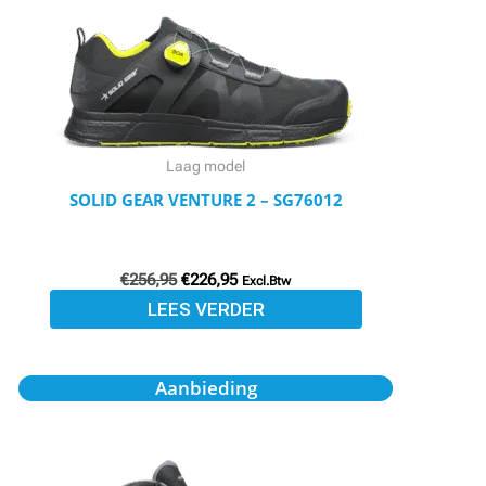
Laag model
SOLID GEAR VENTURE 2 – SG76012
€
256,95
€
226,95
Excl.Btw
LEES VERDER
Oorspronkelijke
Huidige
Aanbieding
prijs
prijs
was:
is:
€154,95.
€134,80.