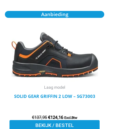
Oorspronkelijke
Huidige
Dit
Aanbieding
prijs
prijs
product
was:
is:
€137,95.
€124,16.
heeft
meerdere
variaties.
Deze
optie
kan
gekozen
worden
Laag model
op
SOLID GEAR GRIFFIN 2 LOW – SG73003
de
productpagina
€
137,95
€
124,16
Excl.Btw
BEKIJK / BESTEL