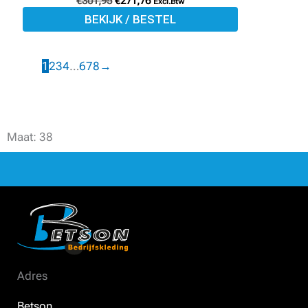
€
301,95
€
271,76
Excl.Btw
BEKIJK / BESTEL
1
2
3
4
…
6
7
8
→
Maat: 38
Adres
Betson