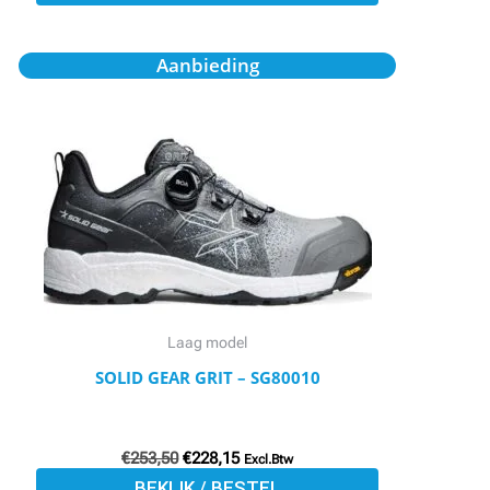
Oorspronkelijke
Huidige
Dit
Aanbieding
prijs
prijs
product
was:
is:
€253,50.
€228,15.
heeft
meerdere
variaties.
Deze
optie
kan
gekozen
worden
Laag model
op
SOLID GEAR GRIT – SG80010
de
productpagina
€
253,50
€
228,15
Excl.Btw
BEKIJK / BESTEL