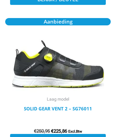
Oorspronkelijke
Huidige
Dit
Aanbieding
prijs
prijs
product
was:
is:
€250,95.
€225,86.
heeft
meerdere
variaties.
Deze
optie
kan
gekozen
worden
Laag model
op
SOLID GEAR VENT 2 – SG76011
de
productpagina
€
250,95
€
225,86
Excl.Btw