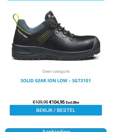
product
was:
is:
€109,95.
€104,95.
heeft
meerdere
variaties.
Deze
optie
kan
gekozen
worden
Geen categorie
op
SOLID GEAR ION LOW – SG73101
de
productpagina
€
109,95
€
104,95
Excl.Btw
BEKIJK / BESTEL
Oorspronkelijke
Huidige
Aanbieding