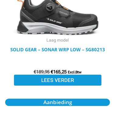
Laag model
SOLID GEAR – SONAR WRP LOW – SG80213
€
189,95
€
165,25
Excl.Btw
LEES VERDER
Oorspronkelijke
Huidige
Dit
Aanbieding
prijs
prijs
product
was:
is:
€256,95.
€226,95.
heeft
meerdere
variaties.