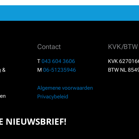
Contact
KVK/BTW
T
043 604 3606
KVK 627016
g &
M
06-51235946
BTW NL 854
Algemene voorwaarden
en
Privacybeleid
ZE NIEUWSBRIEF!