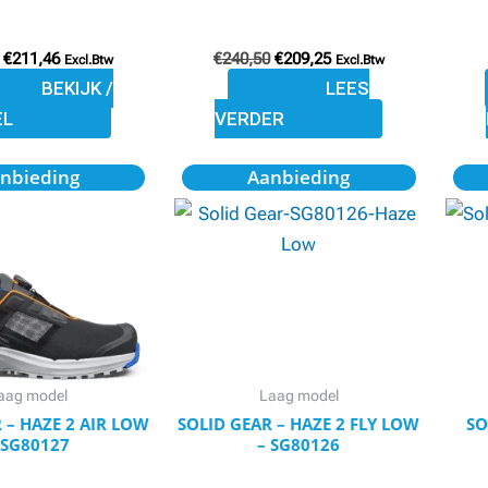
de
productpagina
€
211,46
€
240,50
€
209,25
Excl.Btw
Excl.Btw
BEKIJK /
LEES
EL
VERDER
Oorspronkelijke
Huidige
Oorspronkelijke
Huidige
nbieding
Aanbieding
prijs
prijs
prijs
prijs
was:
is:
was:
is:
€159,95.
€139,15.
€169,95.
€147,85.
aag model
Laag model
 – HAZE 2 AIR LOW
SOLID GEAR – HAZE 2 FLY LOW
SO
 SG80127
– SG80126