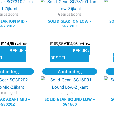
was:
is:
was:
is:
€119,95.
€114,95.
€109,95.
€104,95.
heeft
heeft
meerdere
meerdere
n categorie
Geen categorie
variaties.
variaties.
GEAR ION MID –
SOLID GEAR ION LOW –
SO
SG73102
SG73101
Deze
Deze
optie
optie
kan
kan
€
114,95
€
109,95
€
104,95
Excl.Btw
Excl.Btw
gekozen
gekozen
BEKIJK /
BEKIJK /
worden
worden
EL
BESTEL
op
op
Oorspronkelijke
Huidige
Oorspronkelijke
Huidige
Dit
de
de
nbieding
Aanbieding
prijs
prijs
prijs
prijs
product
productpagina
productpagina
was:
is:
was:
is:
€99,95.
€95,95.
€129,95.
€119,95.
heeft
meerdere
n categorie
Laag model
variaties.
EAR ADAPT MID –
SOLID GEAR BOUND LOW –
S
SG80202
SG1600
Deze
optie