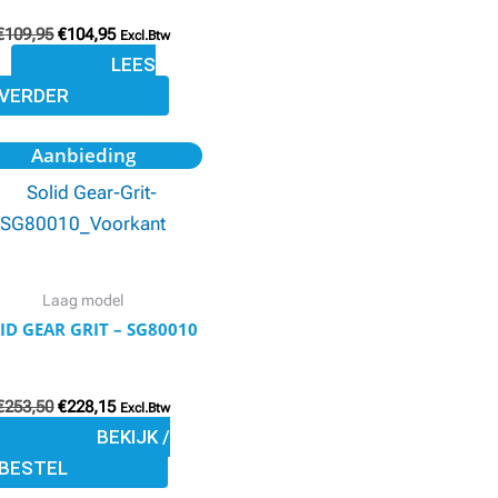
€
109,95
€
104,95
Excl.Btw
LEES
VERDER
Oorspronkelijke
Huidige
Dit
Aanbieding
prijs
prijs
product
was:
is:
€253,50.
€228,15.
heeft
meerdere
variaties.
Laag model
Deze
ID GEAR GRIT – SG80010
optie
kan
gekozen
€
253,50
€
228,15
Excl.Btw
worden
BEKIJK /
op
BESTEL
de