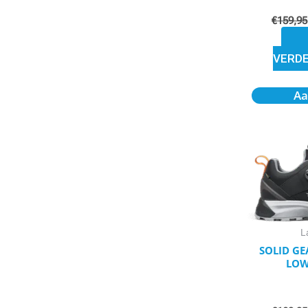
€
159,95
VERD
Aa
L
SOLID GE
LOW