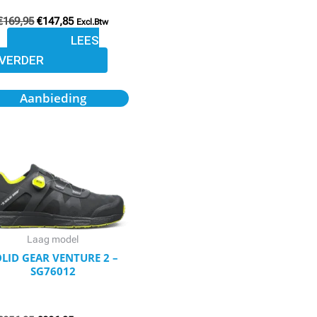
€
169,95
€
147,85
Excl.Btw
LEES
VERDER
Oorspronkelijke
Huidige
Aanbieding
prijs
prijs
was:
is:
€256,95.
€226,95.
Laag model
LID GEAR VENTURE 2 –
SG76012