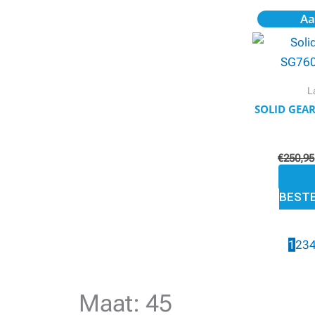
Aa
L
SOLID GEAR
€
250,95
BEST
1
2
3
Maat: 45