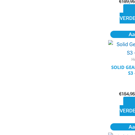
€
189,95
VERD
Aa
H
SOLID GEA
S3
€
154,95
VERD
Aa