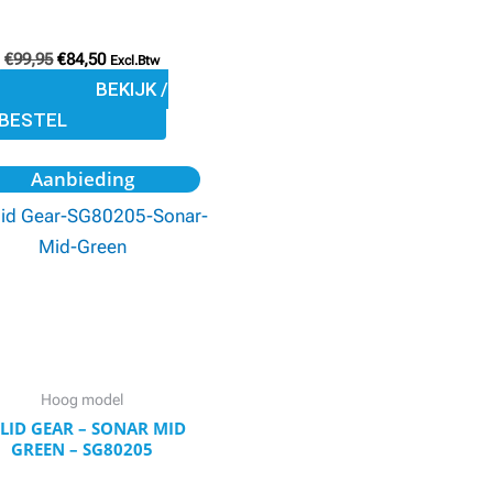
de
productpagina
€
99,95
€
84,50
Excl.Btw
BEKIJK /
BESTEL
Oorspronkelijke
Huidige
Aanbieding
prijs
prijs
was:
is:
€169,95.
€147,85.
Hoog model
LID GEAR – SONAR MID
GREEN – SG80205