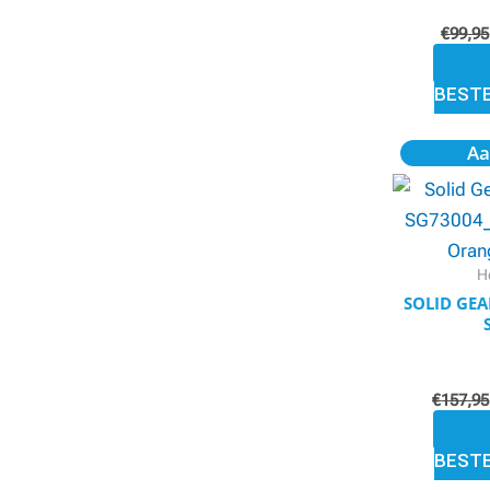
€
99,95
BEST
Aa
H
SOLID GEA
€
157,95
BEST