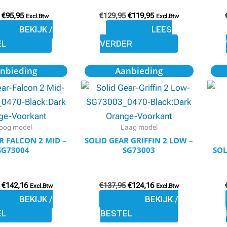
kan
€
95,95
€
129,95
€
119,95
Excl.Btw
Excl.Btw
gekozen
BEKIJK /
LEES
worden
EL
VERDER
op
Oorspronkelijke
Huidige
Oorspronkelijke
Huidige
Dit
Dit
de
nbieding
Aanbieding
prijs
prijs
prijs
prijs
product
product
productpagina
was:
is:
was:
is:
€157,95.
€142,16.
€137,95.
€124,16.
heeft
heeft
meerdere
meerdere
variaties.
variaties.
oog model
Laag model
Deze
Deze
R FALCON 2 MID –
SOLID GEAR GRIFFIN 2 LOW –
SG73004
SG73003
SOL
optie
optie
kan
kan
gekozen
gekozen
€
142,16
€
137,95
€
124,16
Excl.Btw
Excl.Btw
worden
worden
BEKIJK /
BEKIJK /
op
op
EL
BESTEL
de
de