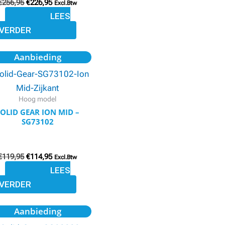
€
256,95
€
226,95
Excl.Btw
LEES
VERDER
Oorspronkelijke
Huidige
Aanbieding
prijs
prijs
was:
is:
€119,95.
€114,95.
Hoog model
SOLID GEAR ION MID –
SG73102
€
119,95
€
114,95
Excl.Btw
LEES
VERDER
Oorspronkelijke
Huidige
Aanbieding
prijs
prijs