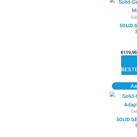
Gee
SOLID 
€
119,95
BEST
Aa
Gee
SOLID G