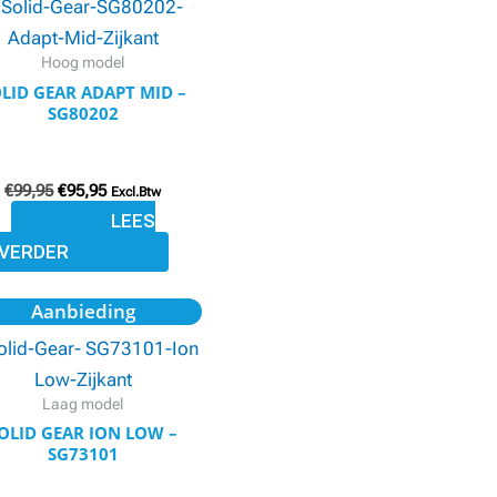
was:
is:
€99,95.
€95,95.
Hoog model
LID GEAR ADAPT MID –
SG80202
€
99,95
€
95,95
Excl.Btw
LEES
VERDER
Oorspronkelijke
Huidige
Aanbieding
prijs
prijs
was:
is:
€109,95.
€104,95.
Laag model
OLID GEAR ION LOW –
SG73101