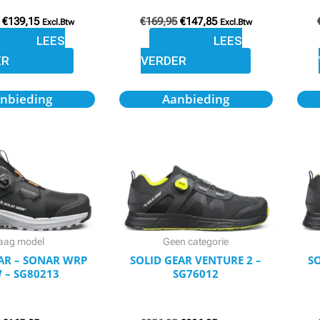
€
139,15
€
169,95
€
147,85
Excl.Btw
Excl.Btw
LEES
LEES
ER
VERDER
Oorspronkelijke
Huidige
Oorspronkelijke
Huidige
Dit
nbieding
Aanbieding
prijs
prijs
prijs
prijs
product
was:
is:
was:
is:
€189,95.
€165,25.
€256,95.
€226,95.
heeft
meerdere
variaties.
Deze
optie
kan
aag model
Geen categorie
gekozen
AR – SONAR WRP
SOLID GEAR VENTURE 2 –
SO
 – SG80213
SG76012
worden
op
de