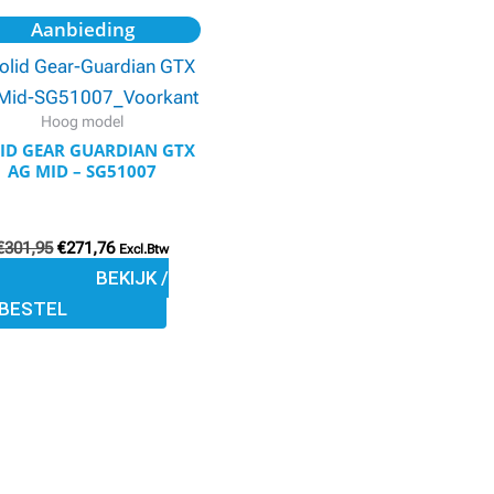
Oorspronkelijke
Huidige
Dit
productpagina
Aanbieding
prijs
prijs
product
was:
is:
€301,95.
€271,76.
heeft
meerdere
Hoog model
variaties.
ID GEAR GUARDIAN GTX
AG MID – SG51007
Deze
optie
kan
€
301,95
€
271,76
Excl.Btw
gekozen
BEKIJK /
worden
BESTEL
op
de
productpagina