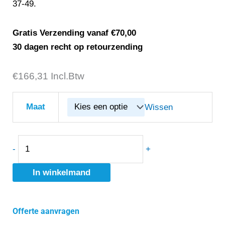
37-49.
Gratis Verzending vanaf €70,00
30 dagen recht op retourzending
€
Veiligheidslaars
166,31
Incl.Btw
Emma
Merula
Maat
Wissen
D
S3
Laars
-
+
Model
In winkelmand
Pur
Bont
On
Offerte aanvragen
aantal