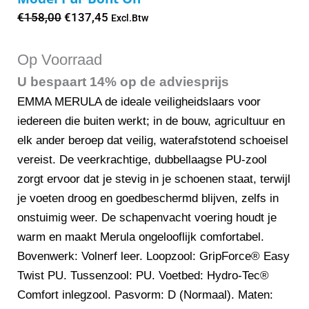
Oorspronkelijke
Huidige
€
158,00
€
137,45
Excl.Btw
prijs
prijs
was:
is:
Op Voorraad
€158,00.
€137,45.
U bespaart 14% op de adviesprijs
EMMA MERULA de ideale veiligheidslaars voor
iedereen die buiten werkt; in de bouw, agricultuur en
elk ander beroep dat veilig, waterafstotend schoeisel
vereist. De veerkrachtige, dubbellaagse PU-zool
zorgt ervoor dat je stevig in je schoenen staat, terwijl
je voeten droog en goedbeschermd blijven, zelfs in
onstuimig weer. De schapenvacht voering houdt je
warm en maakt Merula ongelooflijk comfortabel.
Bovenwerk: Volnerf leer. Loopzool: GripForce® Easy
Twist PU. Tussenzool: PU. Voetbed: Hydro-Tec®
Comfort inlegzool. Pasvorm: D (Normaal). Maten: