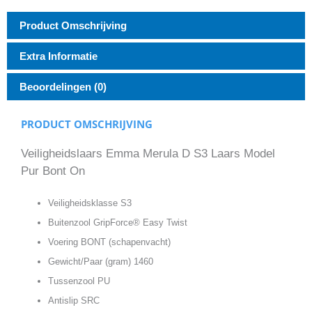
Product Omschrijving
Extra Informatie
Beoordelingen (0)
PRODUCT OMSCHRIJVING
Veiligheidslaars Emma Merula D S3 Laars Model
Pur Bont On
Veiligheidsklasse S3
Buitenzool GripForce® Easy Twist
Voering BONT (schapenvacht)
Gewicht/Paar (gram) 1460
Tussenzool PU
Antislip SRC