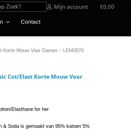
Mijn account
€
0,00
Win
en
Contact
ast Korte Mouw Voor Dames – LEM3570
ic Cot/Elast Korte Mouw Voor
tton/Elasthane for her
 & Soda is gemaakt van 95% katoen 5%