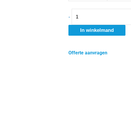
Korte
Mouw
-
Voor
Dames
In winkelmand
-
LEM3570
Offerte aanvragen
aantal