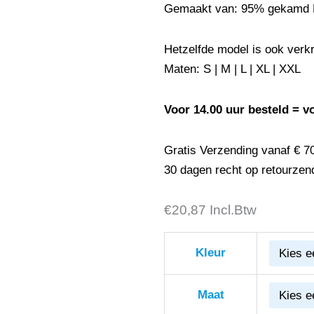
Gemaakt van: 95% gekamd K
Hetzelfde model is ook verk
Maten: S | M | L | XL | XXL
Voor 14.00 uur besteld = v
Gratis Verzending vanaf € 7
30 dagen recht op retourzen
€
Lemon
20,87
Incl.Btw
&
Soda
Kleur
Polo
Basic
Maat
Cot/Elast