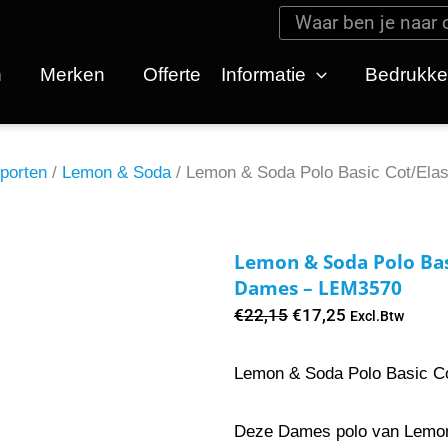
Zoeken
Zoeken
n
Merken
Offerte
Informatie
Bedrukk
porten
/
Lemon & Soda
/ Lemon & Soda Polo Basic Cot/El
Lemon & Soda Polo Bas
Dames – LEM3570
Oorspronkelijke
Huidige
€
22,15
€
17,25
Excl.Btw
prijs
prijs
was:
is:
Lemon & Soda Polo Basic Co
€22,15.
€17,25.
Deze Dames polo van Lemon