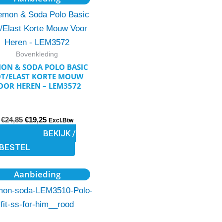
prijs
prijs
product
was:
is:
€24,85.
€19,25.
heeft
meerdere
variaties.
Bovenkleding
Deze
ON & SODA POLO BASIC
T/ELAST KORTE MOUW
optie
OOR HEREN – LEM3572
kan
gekozen
€
24,85
€
19,25
worden
Excl.Btw
BEKIJK /
op
BESTEL
de
productpagina
Oorspronkelijke
Huidige
Dit
Aanbieding
prijs
prijs
product
was:
is:
€20,25.
€16,20.
heeft
meerdere