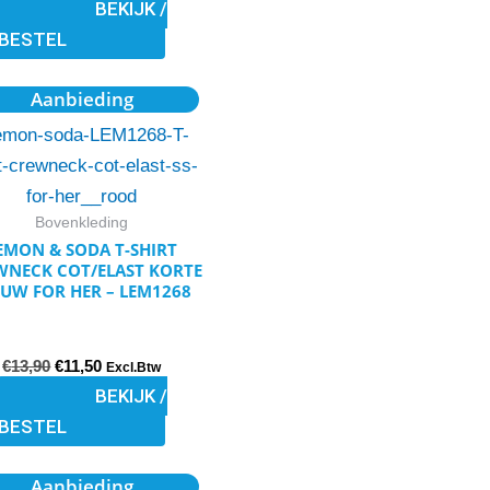
BEKIJK /
op
BESTEL
de
productpagina
Oorspronkelijke
Huidige
Dit
Aanbieding
prijs
prijs
product
was:
is:
€13,90.
€11,50.
heeft
meerdere
variaties.
Bovenkleding
Deze
EMON & SODA T-SHIRT
WNECK COT/ELAST KORTE
optie
UW FOR HER – LEM1268
kan
gekozen
€
13,90
€
11,50
worden
Excl.Btw
BEKIJK /
op
BESTEL
de
productpagina
Oorspronkelijke
Huidige
Dit
Aanbieding