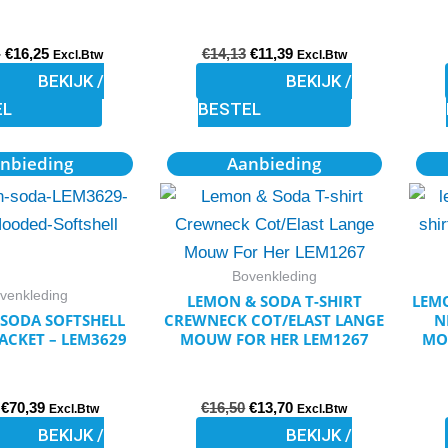
gekozen
gekozen
-
€
16,25
€
14,13
€
11,39
worden
worden
Excl.Btw
Excl.Btw
BEKIJK /
BEKIJK /
op
op
EL
BESTEL
de
de
productpagina
productpagina
Oorspronkelijke
Huidige
Oorspronkelijke
Huidige
Dit
Dit
nbieding
Aanbieding
prijs
prijs
prijs
prijs
product
product
was:
is:
was:
is:
€83,50.
€70,39.
€16,50.
€13,70.
heeft
heeft
meerdere
meerdere
variaties.
variaties.
Bovenkleding
venkleding
Deze
Deze
LEMON & SODA T-SHIRT
LEMO
SODA SOFTSHELL
CREWNECK COT/ELAST LANGE
N
optie
optie
ACKET – LEM3629
MOUW FOR HER LEM1267
MO
kan
kan
gekozen
gekozen
€
70,39
€
16,50
€
13,70
worden
worden
Excl.Btw
Excl.Btw
BEKIJK /
BEKIJK /
op
op