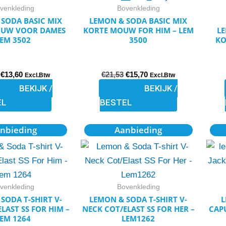
variaties.
variaties.
venkleding
Bovenkleding
Deze
Deze
SODA BASIC MIX
LEMON & SODA BASIC MIX
OUW VOOR DAMES
KORTE MOUW FOR HIM – LEM
LE
optie
optie
EM 3502
3500
KO
kan
kan
gekozen
gekozen
€
13,60
€
21,53
€
15,70
worden
worden
Excl.Btw
Excl.Btw
BEKIJK /
BEKIJK /
op
op
EL
BESTEL
de
de
productpagina
productpagina
Prijsklasse:
Oorspronkelijke
Huidige
Dit
Dit
nbieding
Aanbieding
€16,20
prijs
prijs
product
product
tot
was:
is:
€16,25
€14,13.
€11,39.
heeft
heeft
meerdere
meerdere
variaties.
variaties.
venkleding
Bovenkleding
Deze
Deze
SODA T-SHIRT V-
LEMON & SODA T-SHIRT V-
L
LAST SS FOR HIM –
NECK COT/ELAST SS FOR HER –
CAP
optie
optie
EM 1264
LEM1262
kan
kan