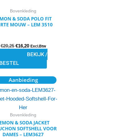
variaties.
Bovenkleding
Deze
MON & SODA POLO FIT
optie
RTE MOUW – LEM 3510
kan
gekozen
€
20,25
€
16,20
worden
Excl.Btw
BEKIJK /
op
BESTEL
de
productpagina
Oorspronkelijke
Huidige
Dit
Aanbieding
prijs
prijs
product
was:
is:
€74,05.
€63,53.
heeft
meerdere
variaties.
Bovenkleding
Deze
EMON & SODA JACKET
UCHON SOFTSHELL VOOR
optie
DAMES – LEM3627
kan