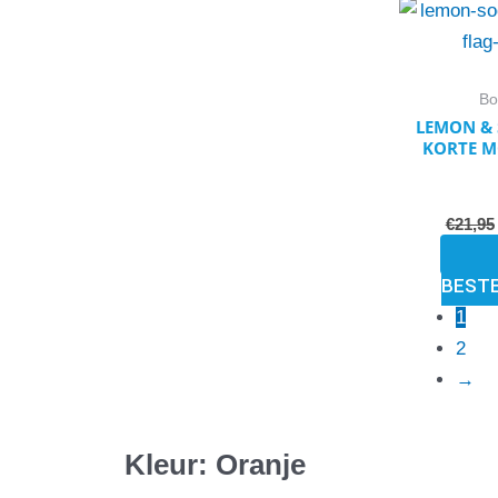
Bo
LEMON & 
KORTE M
€
21,95
BEST
1
2
→
Kleur: Oranje