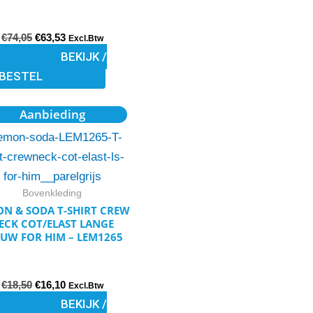
gekozen
€
74,05
€
63,53
worden
Excl.Btw
BEKIJK /
op
BESTEL
de
productpagina
Oorspronkelijke
Huidige
Dit
Aanbieding
prijs
prijs
product
was:
is:
€18,50.
€16,10.
heeft
meerdere
variaties.
Bovenkleding
Deze
N & SODA T-SHIRT CREW
ECK COT/ELAST LANGE
optie
UW FOR HIM – LEM1265
kan
gekozen
€
18,50
€
16,10
worden
Excl.Btw
BEKIJK /
op