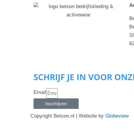
A
B
Be
S
6
SCHRIJF JE IN VOOR ON
Email
Inschrijven
Copyright Betson.nl | Website by
Globeview