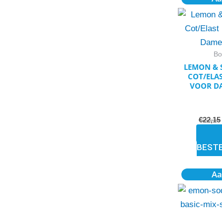
Bo
LEMON & 
COT/ELA
VOOR DA
€
22,15
BEST
Aa