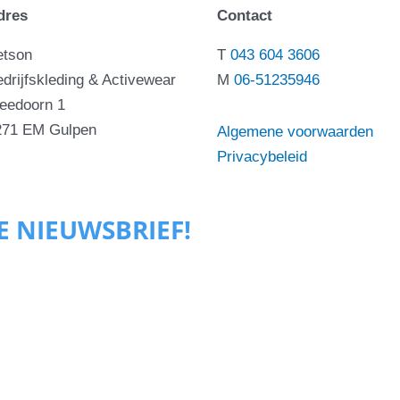
dres
Contact
etson
T
043 604 3606
drijfskleding & Activewear
M
06-51235946
leedoorn 1
271 EM Gulpen
Algemene voorwaarden
Privacybeleid
ZE NIEUWSBRIEF!