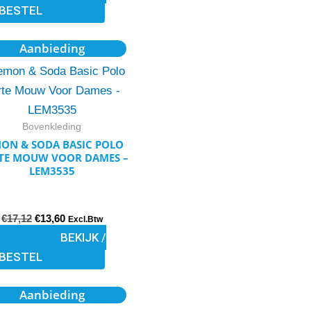
BESTEL
de
productpagina
Oorspronkelijke
Huidige
Dit
Aanbieding
prijs
prijs
product
was:
is:
€17,12.
€13,60.
heeft
meerdere
variaties.
Bovenkleding
Deze
ON & SODA BASIC POLO
TE MOUW VOOR DAMES –
optie
LEM3535
kan
gekozen
€
17,12
€
13,60
worden
Excl.Btw
BEKIJK /
op
BESTEL
de
productpagina
Oorspronkelijke
Huidige
Dit
Aanbieding
prijs
prijs
product