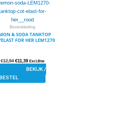
was:
is:
€12,94.
€11,39.
heeft
meerdere
variaties.
Bovenkleding
Deze
MON & SODA TANKTOP
/ELAST FOR HER LEM1270
optie
kan
gekozen
€
12,94
€
11,39
Excl.Btw
worden
BEKIJK /
op
BESTEL
de
productpagina