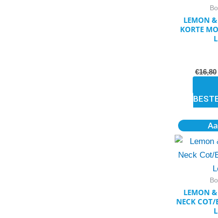
Bo
LEMON & 
KORTE M
L
€
16,80
BEST
Aa
Bo
LEMON & 
NECK COT/E
L